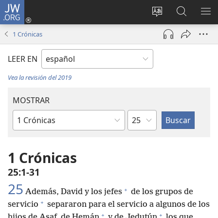
JW.ORG
Iniciar
sesión
Cambiar
Búsqueda
MO
(abre
idioma
en
ME
1 Crónicas
una
del sitio
jw.org
nueva
LEER EN
ventana)
Vea la revisión del 2019
MOSTRAR
Capítulo
Libro
de
la
1 Crónicas
Biblia
25:1-31
25
+
Además, David y los jefes
de los grupos de
+
servicio
separaron para el servicio a algunos de los
+
+
hijos de Asaf, de Hemán
y de Jedutún
los que