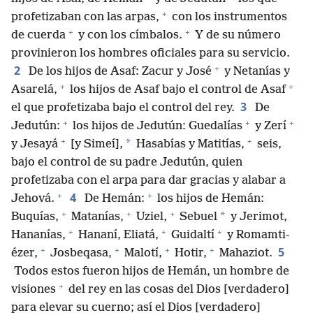
+
profetizaban con las arpas,
con los instrumentos
+
+
de cuerda
y con los címbalos.
Y de su número
provinieron los hombres oficiales para su servicio.
+
2
De los hijos de Asaf: Zacur y José
y Netanías y
+
+
Asarelá,
los hijos de Asaf bajo el control de Asaf
3
el que profetizaba bajo el control del rey.
De
+
+
+
Jedutún:
los hijos de Jedutún: Guedalías
y Zerí
+
+
*
y Jesayá
[y Simeí],
Hasabías y Matitías,
seis,
bajo el control de su padre Jedutún, quien
profetizaba con el arpa para dar gracias y alabar a
+
+
4
Jehová.
De Hemán:
los hijos de Hemán:
+
+
+
*
Buquías,
Matanías,
Uziel,
Sebuel
y Jerimot,
+
+
+
Hananías,
Hananí, Eliatá,
Guidaltí
y Romamti-
+
+
+
+
5
ézer,
Josbeqasa,
Malotí,
Hotir,
Mahaziot.
Todos estos fueron hijos de Hemán, un hombre de
+
visiones
del rey en las cosas del Dios [verdadero]
para elevar su cuerno; así el Dios [verdadero]