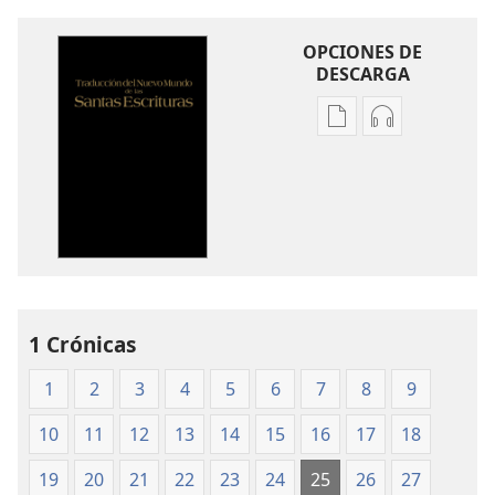
OPCIONES DE
DESCARGA
Opciones
Opciones
de
de
descarga
descarga
de
de
publicaciones
audio
Traducción
Traducción
del
del
Nuevo
Nuevo
Mundo
Mundo
1 Crónicas
de
de
1
2
3
4
5
6
7
8
9
las
las
Santas
Santas
10
11
12
13
14
15
16
17
18
Escrituras
Escrituras
(edición
(edición
19
20
21
22
23
24
25
26
27