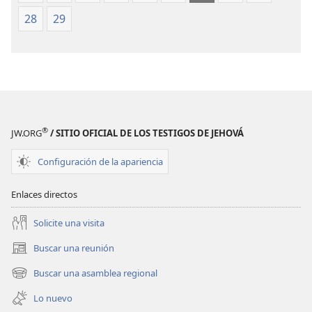
de 1987)
de 1987)
28
29
®
JW.ORG
/ SITIO OFICIAL DE LOS TESTIGOS DE JEHOVÁ
Configuración de la apariencia
Enlaces directos
Solicite una visita
Buscar una reunión
(abre
una
Buscar una asamblea regional
(abre
nueva
una
ventana)
Lo nuevo
nueva