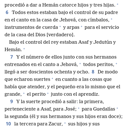
+
procedió a dar a Hemán catorce hijos y tres hijas.
6
Todos estos estaban bajo el control de su padre
+
en el canto en la casa de Jehová, con címbalos,
+
+
instrumentos de cuerda
y arpas
para el servicio
de la casa del Dios [verdadero].
Bajo el control del rey estaban Asaf y Jedutún y
+
Hemán.
7
Y el número de ellos junto con sus hermanos
+
+
entrenados en el canto a Jehová,
todos peritos,
8
llegó a ser doscientos ochenta y ocho.
De modo
+
que echaron suertes
en cuanto a las cosas que
había que atender, y el pequeño era lo mismo que el
+
+
grande,
el perito
junto con el aprendiz.
9
Y la suerte procedió a salir: la primera,
+
+
perteneciente a Asaf, para José;
para Guedalías
la segunda (él y sus hermanos y sus hijos eran doce);
+
10
la tercera para Zacur,
sus hijos y sus