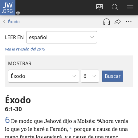
JW.ORG
Iniciar
sesión
Cambiar
Búsqueda
MO
(abre
idioma
en
ME
Éxodo
una
del sitio
jw.org
nueva
LEER EN
ventana)
Vea la revisión del 2019
MOSTRAR
Capítulo
Libro
de
la
Éxodo
Biblia
6:1-30
6
De modo que Jehová dijo a Moisés: “Ahora verás
+
lo que yo le haré a Faraón,
porque a causa de una
mano fuerte los enviará, y a causa de una mano