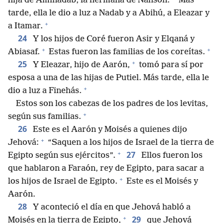
hija de Aminadab, la hermana de Nahsón.
Más
tarde, ella le dio a luz a Nadab y a Abihú, a Eleazar y
+
a Itamar.
24
Y los hijos de Coré fueron Asir y Elqaná y
+
+
Abiasaf.
Estas fueron las familias de los coreítas.
+
25
Y Eleazar, hijo de Aarón,
tomó para sí por
esposa a una de las hijas de Putiel. Más tarde, ella le
+
dio a luz a Finehás.
Estos son los cabezas de los padres de los levitas,
+
según sus familias.
26
Este es el Aarón y Moisés a quienes dijo
+
Jehová:
“Saquen a los hijos de Israel de la tierra de
+
27
Egipto según sus ejércitos”.
Ellos fueron los
que hablaron a Faraón, rey de Egipto, para sacar a
+
los hijos de Israel de Egipto.
Este es el Moisés y
Aarón.
28
Y aconteció el día en que Jehová habló a
+
29
Moisés en la tierra de Egipto,
que Jehová