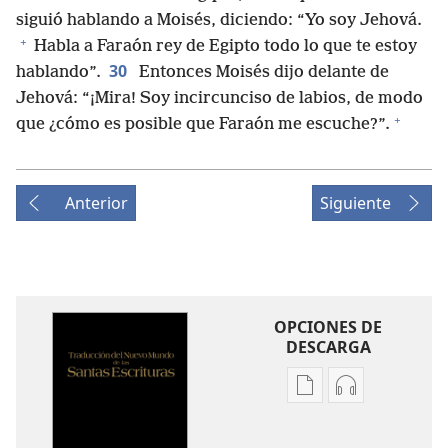
siguió hablando a Moisés, diciendo: “Yo soy Jehová.
+
Habla a Faraón rey de Egipto todo lo que te estoy
30
hablando”.
Entonces Moisés dijo delante de
Jehová: “¡Mira! Soy incircunciso de labios, de modo
+
que ¿cómo es posible que Faraón me escuche?”.
Anterior
Siguiente
OPCIONES DE
DESCARGA
Opciones
Opciones
de
de
descarga
descarga