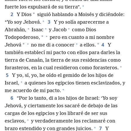
+
fuerte los expulsará de su tierra”.
2
*
Y Dios
siguió hablando a Moisés y diciéndole:
+
3
“Yo soy Jehová.
Y yo solía aparecerme a
+
+
+
Abrahán,
Isaac
y Jacob
como Dios
+
*
Todopoderoso,
pero en cuanto a mi nombre
+
+
4
*
*
Jehová
no me di a conocer
a ellos.
Y
también establecí mi pacto con ellos para darles la
tierra de Canaán, la tierra de sus residencias como
+
forasteros, en la cual residieron como forasteros.
5
Y yo, sí, yo, he oído el gemido de los hijos de
+
Israel,
a quienes los egipcios tienen esclavizados, y
+
me acuerdo de mi pacto.
6
”Por lo tanto, di a los hijos de Israel: ‘Yo soy
Jehová, y ciertamente los sacaré de debajo de las
cargas de los egipcios y los libraré de ser sus
+
esclavos,
y verdaderamente los reclamaré con
+
7
brazo extendido y con grandes juicios.
Y