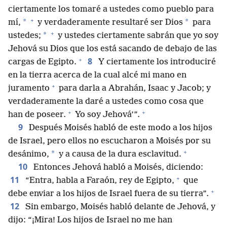
ciertamente los tomaré a ustedes como pueblo para
+
*
*
mí,
y verdaderamente resultaré ser Dios
para
+
*
ustedes;
y ustedes ciertamente sabrán que yo soy
Jehová su Dios que los está sacando de debajo de las
+
8
cargas de Egipto.
Y ciertamente los introduciré
en la tierra acerca de la cual alcé mi mano en
+
juramento
para darla a Abrahán, Isaac y Jacob; y
verdaderamente la daré a ustedes como cosa que
+
+
han de poseer.
Yo soy Jehová’”.
9
Después Moisés habló de este modo a los hijos
de Israel, pero ellos no escucharon a Moisés por su
+
*
desánimo,
y a causa de la dura esclavitud.
10
Entonces Jehová habló a Moisés, diciendo:
+
11
“Entra, habla a Faraón, rey de Egipto,
que
+
debe enviar a los hijos de Israel fuera de su tierra”.
12
Sin embargo, Moisés habló delante de Jehová, y
dijo: “¡Mira! Los hijos de Israel no me han