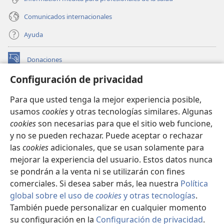
Comunicados internacionales
Ayuda
Donaciones
(abre
una
Configuración de privacidad
nueva
BIBLIOTECA EN LÍNEA Watchtower™
(abre
ventana)
Para que usted tenga la mejor experiencia posible,
una
®
JW Hub
usamos
cookies
y otras tecnologías similares. Algunas
nueva
(abre
ventana)
cookies
son necesarias para que el sitio web funcione,
una
®
JW Library
nueva
y no se pueden rechazar. Puede aceptar o rechazar
ventana)
las
cookies
adicionales, que se usan solamente para
Watchtower Library
mejorar la experiencia del usuario. Estos datos nunca
se pondrán a la venta ni se utilizarán con fines
comerciales. Si desea saber más, lea nuestra
Política
global sobre el uso de
cookies
y otras tecnologías
.
Copyright
© 2026 Watch Tower Bible and Tract Society of Pennsylvania.
También puede personalizar en cualquier momento
CONDICIONES DE USO
|
POLÍTICA DE PRIVACIDAD
|
su configuración en la
Configuración de privacidad
.