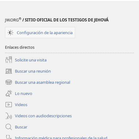
®
JW.ORG
/ SITIO OFICIAL DE LOS TESTIGOS DE JEHOVÁ
Configuración de la apariencia
Enlaces directos
Solicite una visita
Buscar una reunión
(abre
una
Buscar una asamblea regional
(abre
nueva
una
ventana)
Lo nuevo
nueva
ventana)
Videos
Videos con audiodescripciones
Buscar
Información médica para profesionales de la salud