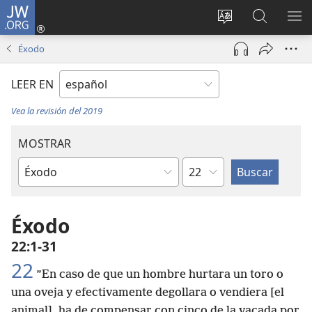
JW.ORG
Iniciar
sesión
Cambiar
Búsqueda
MO
(abre
idioma
en
ME
Éxodo
una
del sitio
jw.org
nueva
LEER EN
ventana)
Vea la revisión del 2019
MOSTRAR
Capítulo
Libro
de
la
Éxodo
Biblia
22:1-31
22
”En caso de que un hombre hurtara un toro o
una oveja y efectivamente degollara o vendiera [el
animal], ha de compensar con cinco de la vacada por