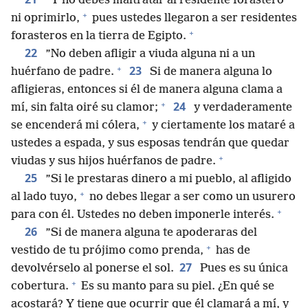
*
”Y no debes maltratar al residente forastero
+
ni oprimirlo,
pues ustedes llegaron a ser residentes
+
forasteros en la tierra de Egipto.
22
”No deben afligir a viuda alguna ni a un
+
23
huérfano de padre.
Si de manera alguna lo
afligieras, entonces si él de manera alguna clama a
+
24
mí, sin falta oiré su clamor;
y verdaderamente
+
se encenderá mi cólera,
y ciertamente los mataré a
ustedes a espada, y sus esposas tendrán que quedar
+
viudas y sus hijos huérfanos de padre.
25
”Si le prestaras dinero a mi pueblo, al afligido
+
al lado tuyo,
no debes llegar a ser como un usurero
+
para con él. Ustedes no deben imponerle interés.
26
”Si de manera alguna te apoderaras del
+
vestido de tu prójimo como prenda,
has de
27
devolvérselo al ponerse el sol.
Pues es su única
+
cobertura.
Es su manto para su piel. ¿En qué se
acostará? Y tiene que ocurrir que él clamará a mí, y