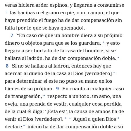
veras hiciera arder espinos, y llegaran a consumirse
+
las hacinas o el grano en pie, o un campo, el que
haya prendido el fuego ha de dar compensación sin
falta [por lo que se haya quemado].
7
”En caso de que un hombre diera a su prójimo
+
dinero u objetos para que se los guardara,
y esto
llegara a ser hurtado de la casa del hombre, si se
+
hallara al ladrón, ha de dar compensación doble.
8
Si no se hallara al ladrón, entonces hay que
+
acercar al dueño de la casa al Dios [verdadero]
para determinar si este no puso su mano en los
9
bienes de su prójimo.
En cuanto a cualquier caso
+
de transgresión,
respecto a un toro, un asno, una
oveja, una prenda de vestir, cualquier cosa perdida
de la cual él diga: ‘¡Esta es!’, la causa de ambos ha de
+
*
*
venir al Dios [verdadero].
Aquel a quien Dios
*
declare
inicuo ha de dar compensación doble a su