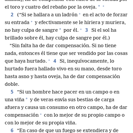
+
*
el toro y cuatro del rebaño por la oveja.
+
2
(”Si se hallara a un ladrón
en el acto de forzar
+
su entrada
y efectivamente se le hiriera y muriera,
+
3
*
no hay culpa de sangre
por él.
Si el sol ha
brillado sobre él, hay culpa de sangre por él.)
”Sin falta ha de dar compensación. Si no tiene
nada, entonces él tiene que ser vendido por las cosas
+
4
que haya hurtado.
Si, inequívocamente, lo
hurtado fuera hallado vivo en su mano, desde toro
hasta asno y hasta oveja, ha de dar compensación
doble.
5
”Si un hombre hace pacer en un campo o en
*
una viña
y de veras envía sus bestias de carga
afuera y causa un consumo en otro campo, ha de dar
+
compensación
con lo mejor de su propio campo o
con lo mejor de su propia viña.
6
”En caso de que un fuego se extendiera y de