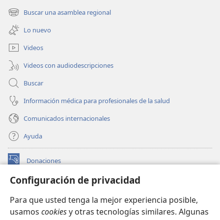
una
Buscar una asamblea regional
(abre
nueva
una
ventana)
Lo nuevo
nueva
ventana)
Videos
Videos con audiodescripciones
Buscar
Información médica para profesionales de la salud
Comunicados internacionales
Ayuda
Donaciones
(abre
una
Configuración de privacidad
nueva
BIBLIOTECA EN LÍNEA Watchtower™
(abre
ventana)
Para que usted tenga la mejor experiencia posible,
una
®
JW Hub
usamos
cookies
y otras tecnologías similares. Algunas
nueva
(abre