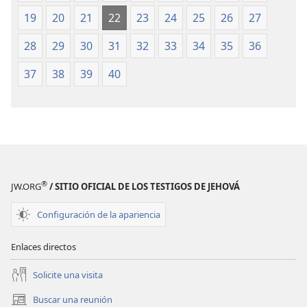
(edición
(edición
19
20
21
22
23
24
25
26
27
de 1987)
de 1987)
28
29
30
31
32
33
34
35
36
37
38
39
40
®
JW.ORG
/ SITIO OFICIAL DE LOS TESTIGOS DE JEHOVÁ
Configuración de la apariencia
Enlaces directos
Solicite una visita
Buscar una reunión
(abre