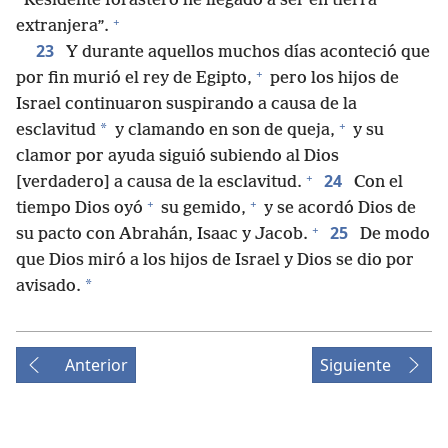
“Residente forastero he llegado a ser en tierra
+
extranjera”.
23
Y durante aquellos muchos días aconteció que
+
por fin murió el rey de Egipto,
pero los hijos de
Israel continuaron suspirando a causa de la
+
*
esclavitud
y clamando en son de queja,
y su
clamor por ayuda siguió subiendo al Dios
+
24
[verdadero] a causa de la esclavitud.
Con el
+
+
tiempo Dios oyó
su gemido,
y se acordó Dios de
+
25
su pacto con Abrahán, Isaac y Jacob.
De modo
que Dios miró a los hijos de Israel y Dios se dio por
*
avisado.
Anterior
Siguiente