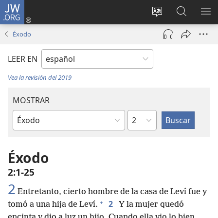
JW.ORG
Iniciar
sesión
Cambiar
Búsqueda
MO
(abre
idioma
en
ME
Éxodo
una
del sitio
jw.org
nueva
LEER EN
ventana)
Vea la revisión del 2019
MOSTRAR
Capítulo
Libro
de
la
Éxodo
Biblia
2:1-25
2
Entretanto, cierto hombre de la casa de Leví fue y
+
2
tomó a una hija de Leví.
Y la mujer quedó
encinta y dio a luz un hijo. Cuando ella vio lo bien