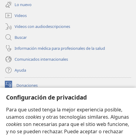
una
ventana)
Lo nuevo
nueva
ventana)
Videos
Videos con audiodescripciones
Buscar
Información médica para profesionales de la salud
Comunicados internacionales
Ayuda
Donaciones
(abre
una
Configuración de privacidad
nueva
BIBLIOTECA EN LÍNEA Watchtower™
(abre
ventana)
Para que usted tenga la mejor experiencia posible,
una
®
JW Hub
usamos
cookies
y otras tecnologías similares. Algunas
nueva
(abre
ventana)
cookies
son necesarias para que el sitio web funcione,
una
®
JW Library
nueva
y no se pueden rechazar. Puede aceptar o rechazar
ventana)