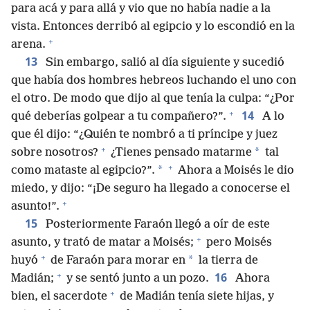
para acá y para allá y vio que no había nadie a la
vista. Entonces derribó al egipcio y lo escondió en la
+
arena.
13
Sin embargo, salió al día siguiente y sucedió
que había dos hombres hebreos luchando el uno con
el otro. De modo que dijo al que tenía la culpa: “¿Por
+
14
qué deberías golpear a tu compañero?”.
A lo
que él dijo: “¿Quién te nombró a ti príncipe y juez
+
*
sobre nosotros?
¿Tienes pensado matarme
tal
+
*
como mataste al egipcio?”.
Ahora a Moisés le dio
miedo, y dijo: “¡De seguro ha llegado a conocerse el
+
asunto!”.
15
Posteriormente Faraón llegó a oír de este
+
asunto, y trató de matar a Moisés;
pero Moisés
+
*
huyó
de Faraón para morar en
la tierra de
+
16
Madián;
y se sentó junto a un pozo.
Ahora
+
bien, el sacerdote
de Madián tenía siete hijas, y