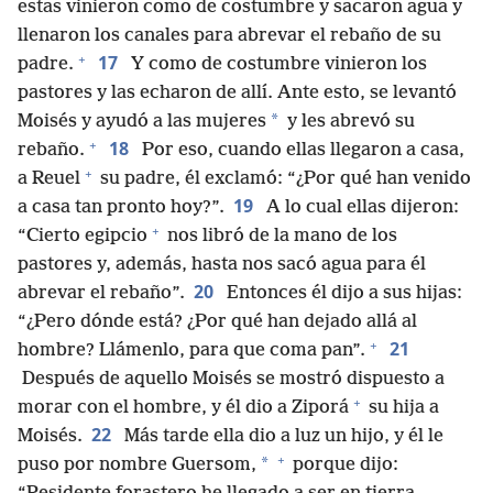
estas vinieron como de costumbre y sacaron agua y
llenaron los canales para abrevar el rebaño de su
+
17
padre.
Y como de costumbre vinieron los
pastores y las echaron de allí. Ante esto, se levantó
*
Moisés y ayudó a las mujeres
y les abrevó su
+
18
rebaño.
Por eso, cuando ellas llegaron a casa,
+
a Reuel
su padre, él exclamó: “¿Por qué han venido
19
a casa tan pronto hoy?”.
A lo cual ellas dijeron:
+
“Cierto egipcio
nos libró de la mano de los
pastores y, además, hasta nos sacó agua para él
20
abrevar el rebaño”.
Entonces él dijo a sus hijas:
“¿Pero dónde está? ¿Por qué han dejado allá al
+
21
hombre? Llámenlo, para que coma pan”.
Después de aquello Moisés se mostró dispuesto a
+
morar con el hombre, y él dio a Ziporá
su hija a
22
Moisés.
Más tarde ella dio a luz un hijo, y él le
+
*
puso por nombre Guersom,
porque dijo: