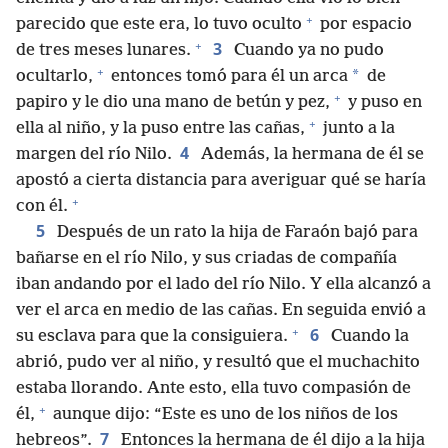
+
parecido que este era, lo tuvo oculto
por espacio
+
3
de tres meses lunares.
Cuando ya no pudo
+
*
ocultarlo,
entonces tomó para él un arca
de
+
papiro y le dio una mano de betún y pez,
y puso en
+
ella al niño, y la puso entre las cañas,
junto a la
4
margen del río Nilo.
Además, la hermana de él se
apostó a cierta distancia para averiguar qué se haría
+
con él.
5
Después de un rato la hija de Faraón bajó para
bañarse en el río Nilo, y sus criadas de compañía
iban andando por el lado del río Nilo. Y ella alcanzó a
ver el arca en medio de las cañas. En seguida envió a
+
6
su esclava para que la consiguiera.
Cuando la
abrió, pudo ver al niño, y resultó que el muchachito
estaba llorando. Ante esto, ella tuvo compasión de
+
él,
aunque dijo: “Este es uno de los niños de los
7
hebreos”.
Entonces la hermana de él dijo a la hija