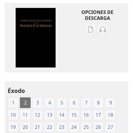
OPCIONES DE
DESCARGA
Opciones
Opciones
de
de
descarga
descarga
de
de
publicaciones
audio
Traducción
Traducción
del
del
Nuevo
Nuevo
Mundo
Mundo
Éxodo
de
de
1
2
3
4
5
6
7
8
9
las
las
Santas
Santas
10
11
12
13
14
15
16
17
18
Escrituras
Escrituras
(edición
(edición
19
20
21
22
23
24
25
26
27
de 1987)
de 1987)