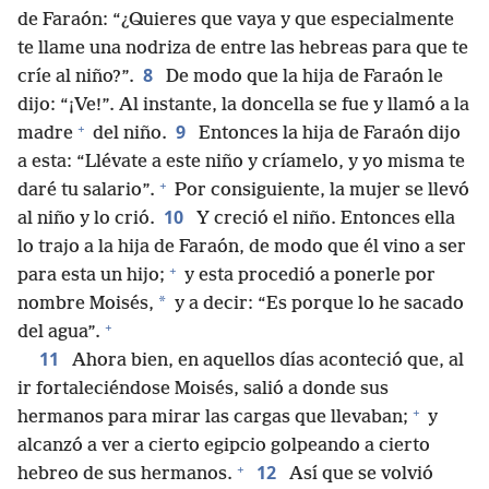
de Faraón: “¿Quieres que vaya y que especialmente
te llame una nodriza de entre las hebreas para que te
8
críe al niño?”.
De modo que la hija de Faraón le
dijo: “¡Ve!”. Al instante, la doncella se fue y llamó a la
+
9
madre
del niño.
Entonces la hija de Faraón dijo
a esta: “Llévate a este niño y críamelo, y yo misma te
+
daré tu salario”.
Por consiguiente, la mujer se llevó
10
al niño y lo crió.
Y creció el niño. Entonces ella
lo trajo a la hija de Faraón, de modo que él vino a ser
+
para esta un hijo;
y esta procedió a ponerle por
*
nombre Moisés,
y a decir: “Es porque lo he sacado
+
del agua”.
11
Ahora bien, en aquellos días aconteció que, al
ir fortaleciéndose Moisés, salió a donde sus
+
hermanos para mirar las cargas que llevaban;
y
alcanzó a ver a cierto egipcio golpeando a cierto
+
12
hebreo de sus hermanos.
Así que se volvió