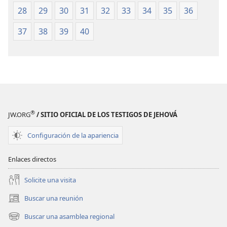
28
29
30
31
32
33
34
35
36
37
38
39
40
®
JW.ORG
/ SITIO OFICIAL DE LOS TESTIGOS DE JEHOVÁ
Configuración de la apariencia
Enlaces directos
Solicite una visita
Buscar una reunión
(abre
una
Buscar una asamblea regional
(abre
nueva