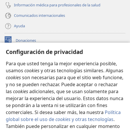
Información médica para profesionales de la salud
Comunicados internacionales
Ayuda
Donaciones
(abre
una
Configuración de privacidad
nueva
BIBLIOTECA EN LÍNEA Watchtower™
(abre
ventana)
Para que usted tenga la mejor experiencia posible,
una
®
JW Hub
usamos
cookies
y otras tecnologías similares. Algunas
nueva
(abre
ventana)
cookies
son necesarias para que el sitio web funcione,
una
®
JW Library
nueva
y no se pueden rechazar. Puede aceptar o rechazar
ventana)
las
cookies
adicionales, que se usan solamente para
Watchtower Library
mejorar la experiencia del usuario. Estos datos nunca
se pondrán a la venta ni se utilizarán con fines
comerciales. Si desea saber más, lea nuestra
Política
global sobre el uso de
cookies
y otras tecnologías
.
También puede personalizar en cualquier momento
Copyright
© 2026 Watch Tower Bible and Tract Society of Pennsylvania.