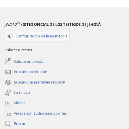
®
JW.ORG
/ SITIO OFICIAL DE LOS TESTIGOS DE JEHOVÁ
Configuración de la apariencia
Enlaces directos
Solicite una visita
Buscar una reunión
(abre
una
Buscar una asamblea regional
(abre
nueva
una
ventana)
Lo nuevo
nueva
ventana)
Videos
Videos con audiodescripciones
Buscar