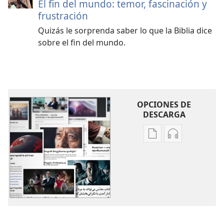
El fin del mundo: temor, fascinación y
frustración
Quizás le sorprenda saber lo que la Biblia dice
sobre el fin del mundo.
OPCIONES DE
DESCARGA
Opciones
Opciones
de
de
descarga
descarga
de
de
publicaciones
audio
Otros
Otros
temas
temas