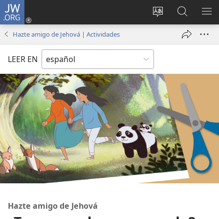
JW.ORG
Iniciar
sesión
Cambiar
Búsqueda
MO
(abre
idioma
en
ME
Hazte amigo de Jehová | Actividades
una
del sitio
jw.org
nueva
LEER EN
ventana)
Hazte amigo de Jehová