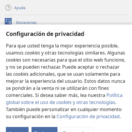
Ayuda
Donaciones
(abre
una
Configuración de privacidad
nueva
BIBLIOTECA EN LÍNEA Watchtower™
(abre
ventana)
Para que usted tenga la mejor experiencia posible,
una
®
JW Hub
usamos
cookies
y otras tecnologías similares. Algunas
nueva
(abre
ventana)
cookies
son necesarias para que el sitio web funcione,
una
®
JW Library
nueva
y no se pueden rechazar. Puede aceptar o rechazar
ventana)
las
cookies
adicionales, que se usan solamente para
Watchtower Library
mejorar la experiencia del usuario. Estos datos nunca
se pondrán a la venta ni se utilizarán con fines
comerciales. Si desea saber más, lea nuestra
Política
global sobre el uso de
cookies
y otras tecnologías
.
También puede personalizar en cualquier momento
Copyright
© 2026 Watch Tower Bible and Tract Society of Pennsylvania.
CONDICIONES DE USO
|
POLÍTICA DE PRIVACIDAD
|
su configuración en la
Configuración de privacidad
.
Mo
CONFIGURACIÓN DE PRIVACIDAD
ín