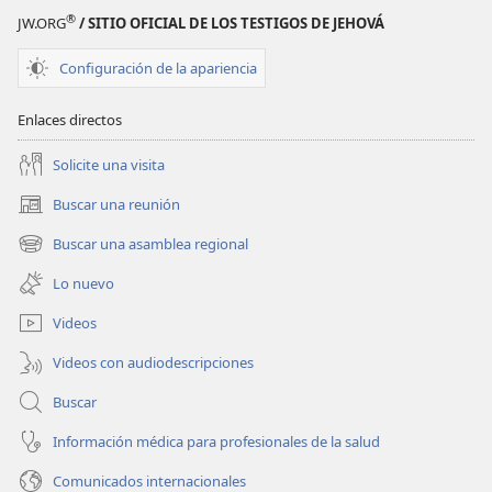
amigo
®
JW.ORG
/ SITIO OFICIAL DE LOS TESTIGOS DE JEHOVÁ
de
Jehová
Configuración de la apariencia
|
Actividades
Enlaces directos
Solicite una visita
Buscar una reunión
(abre
una
Buscar una asamblea regional
(abre
nueva
una
ventana)
Lo nuevo
nueva
ventana)
Videos
Videos con audiodescripciones
Buscar
Información médica para profesionales de la salud
Comunicados internacionales