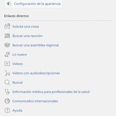
Jehová
Configuración de la apariencia
|
Actividades
Enlaces directos
Solicite una visita
Buscar una reunión
(abre
una
Buscar una asamblea regional
(abre
nueva
una
ventana)
Lo nuevo
nueva
ventana)
Videos
Videos con audiodescripciones
Buscar
Información médica para profesionales de la salud
Comunicados internacionales
Ayuda