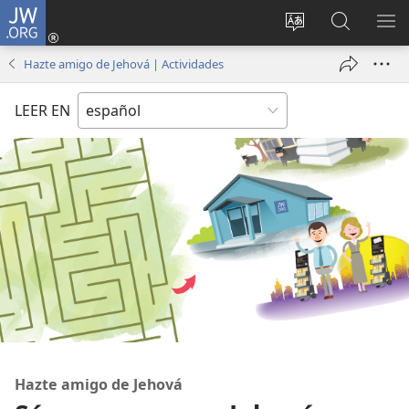
JW.ORG
Iniciar
sesión
Cambiar
Búsqueda
MO
(abre
idioma
en
ME
Hazte amigo de Jehová | Actividades
una
del sitio
jw.org
nueva
LEER EN
ventana)
Hazte amigo de Jehová