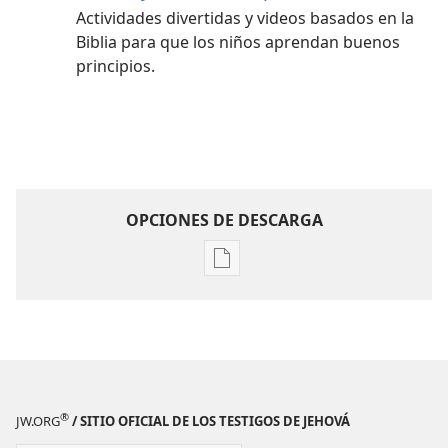
Actividades divertidas y videos basados en la
Biblia para que los niños aprendan buenos
principios.
OPCIONES DE DESCARGA
Opciones
de
descarga
de
publicaciones
Hazte
amigo
®
JW.ORG
/ SITIO OFICIAL DE LOS TESTIGOS DE JEHOVÁ
de