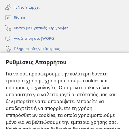
παράθυρο)
νέο
Τι Νέο Υπάρχει
παράθυρο)
Βίντεο
Βίντεο με Ηχητικές Περιγραφές
Αναζήτηση στο JW.ORG
Πληροφορίες για Γιατρούς
Πληροφορίες για Επίσημους Φορείς και ΜΜΕ
Ρυθμίσεις Απορρήτου
Βοήθεια
Για να σας προσφέρουμε την καλύτερη δυνατή
εμπειρία χρήσης, χρησιμοποιούμε cookies και
Συνεισφορές
(ανοίγει
παρόμοιες τεχνολογίες. Ορισμένα cookies είναι
νέο
απαραίτητα για να λειτουργεί ο ιστότοπός μας και
παράθυρο)
ΔΙΑΔΙΚΤΥΑΚΗ ΒΙΒΛΙΟΘΗΚΗ της Σκοπιάς™
δεν μπορείτε να τα απορρίψετε. Μπορείτε να
(ανοίγει
αποδεχτείτε ή να απορρίψετε τη χρήση
νέο
®
JW Hub
παράθυρο)
επιπρόσθετων cookies, τα οποία χρησιμοποιούμε
(ανοίγει
νέο
μόνο για να βελτιώσουμε την εμπειρία χρήσης σας.
®
JW Library
παράθυρο)