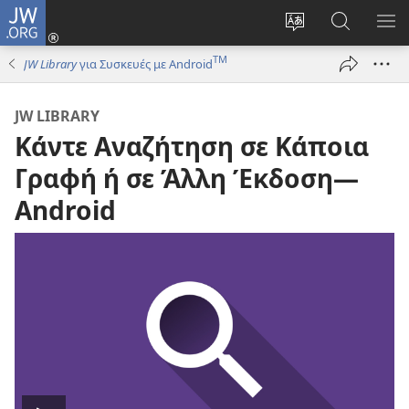
JW.ORG
Σύνδεση
(ανοίγει
Αλλαγή
Αναζήτησ
ΕΜ
νέο
γλώσσας
στο
ΜΕ
TM
JW Library
για Συσκευές με Android
παράθυρο)
ιστότοπου
JW.ORG
JW LIBRARY
Κάντε Αναζήτηση σε Κάποια
Γραφή ή σε Άλλη Έκδοση—
Android