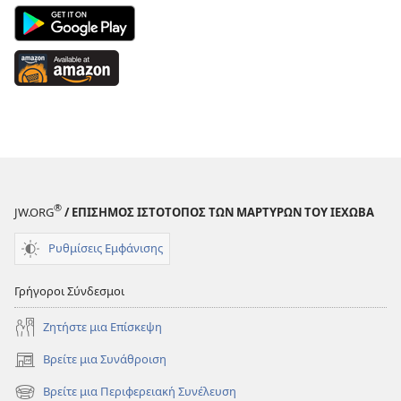
Android
App
on
Available
Google
at
Play
Amazon
(ανοίγει
(ανοίγει
νέο
νέο
παράθυρο)
παράθυρο)
®
JW.ORG
/ ΕΠΙΣΗΜΟΣ ΙΣΤΟΤΟΠΟΣ ΤΩΝ ΜΑΡΤΥΡΩΝ ΤΟΥ ΙΕΧΩΒΑ
Ρυθμίσεις Εμφάνισης
Γρήγοροι Σύνδεσμοι
Ζητήστε μια Επίσκεψη
Βρείτε μια Συνάθροιση
(ανοίγει
νέο
Βρείτε μια Περιφερειακή Συνέλευση
(ανοίγει