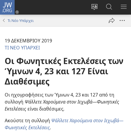
JW.ORG
Σύνδεση
(ανοίγει
Αλλαγή
Αναζήτησ
ΕΜ
νέο
γλώσσας
στο
ΜΕ
Τι Νέο Υπάρχει
παράθυρο)
ιστότοπου
JW.ORG
19 ΔΕΚΕΜΒΡΙΟΥ 2019
ΤΙ ΝΕΟ ΥΠΑΡΧΕΙ
Οι Φωνητικές Εκτελέσεις των
Ύμνων 4, 23 και 127 Είναι
Διαθέσιμες
Οι ηχογραφήσεις των Ύμνων 4, 23 και 127 από τη
συλλογή
Ψάλλετε Χαρούμενα στον Ιεχωβά—Φωνητικές
Εκτελέσεις
είναι διαθέσιμες
.
Ακούστε τη συλλογή
Ψάλλετε Χαρούμενα στον Ιεχωβά—
Φωνητικές Εκτελέσεις
.