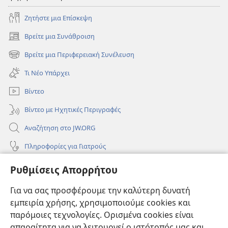
Ζητήστε μια Επίσκεψη
Βρείτε μια Συνάθροιση
(ανοίγει
νέο
Βρείτε μια Περιφερειακή Συνέλευση
(ανοίγει
παράθυρο)
νέο
Τι Νέο Υπάρχει
παράθυρο)
Βίντεο
Βίντεο με Ηχητικές Περιγραφές
Αναζήτηση στο JW.ORG
Πληροφορίες για Γιατρούς
Πληροφορίες για Επίσημους Φορείς και ΜΜΕ
Ρυθμίσεις Απορρήτου
Βοήθεια
Για να σας προσφέρουμε την καλύτερη δυνατή
εμπειρία χρήσης, χρησιμοποιούμε cookies και
Συνεισφορές
(ανοίγει
παρόμοιες τεχνολογίες. Ορισμένα cookies είναι
νέο
απαραίτητα για να λειτουργεί ο ιστότοπός μας και