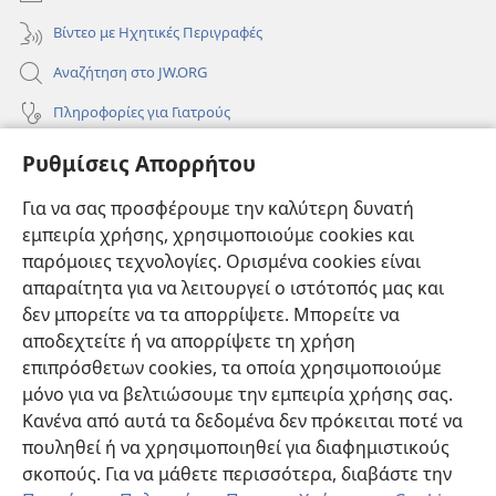
Βίντεο με Ηχητικές Περιγραφές
Αναζήτηση στο JW.ORG
Πληροφορίες για Γιατρούς
Πληροφορίες για Επίσημους Φορείς και ΜΜΕ
Ρυθμίσεις Απορρήτου
Βοήθεια
Για να σας προσφέρουμε την καλύτερη δυνατή
εμπειρία χρήσης, χρησιμοποιούμε cookies και
Συνεισφορές
(ανοίγει
παρόμοιες τεχνολογίες. Ορισμένα cookies είναι
νέο
απαραίτητα για να λειτουργεί ο ιστότοπός μας και
παράθυρο)
ΔΙΑΔΙΚΤΥΑΚΗ ΒΙΒΛΙΟΘΗΚΗ της Σκοπιάς™
δεν μπορείτε να τα απορρίψετε. Μπορείτε να
(ανοίγει
αποδεχτείτε ή να απορρίψετε τη χρήση
νέο
®
JW Hub
παράθυρο)
επιπρόσθετων cookies, τα οποία χρησιμοποιούμε
(ανοίγει
νέο
μόνο για να βελτιώσουμε την εμπειρία χρήσης σας.
®
JW Library
παράθυρο)
Κανένα από αυτά τα δεδομένα δεν πρόκειται ποτέ να
πουληθεί ή να χρησιμοποιηθεί για διαφημιστικούς
Βιβλιοθήκη της Σκοπιάς
σκοπούς. Για να μάθετε περισσότερα, διαβάστε την