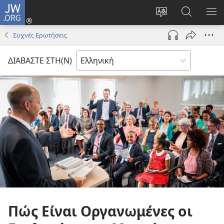
JW.ORG
Σύνδεση
(ανοίγει
Αλλαγή
Αναζήτησ
ΕΜ
νέο
γλώσσας
στο
ΜΕ
Συχνές Ερωτήσεις
παράθυρο)
ιστότοπου
JW.ORG
ΔΙΑΒΑΣΤΕ ΣΤΗ(Ν)
Πώς Είναι Οργανωμένες οι