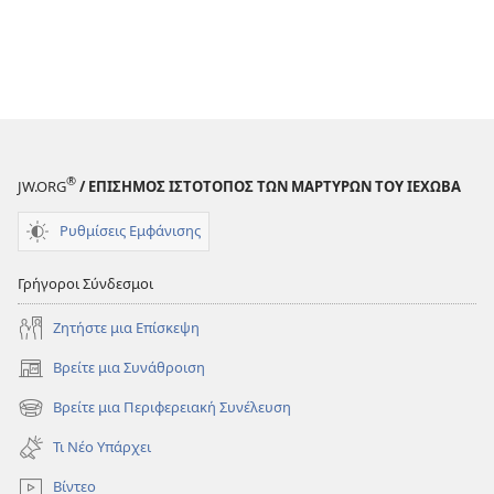
®
JW.ORG
/ ΕΠΙΣΗΜΟΣ ΙΣΤΟΤΟΠΟΣ ΤΩΝ ΜΑΡΤΥΡΩΝ ΤΟΥ ΙΕΧΩΒΑ
Ρυθμίσεις Εμφάνισης
Γρήγοροι Σύνδεσμοι
Ζητήστε μια Επίσκεψη
Βρείτε μια Συνάθροιση
(ανοίγει
νέο
Βρείτε μια Περιφερειακή Συνέλευση
(ανοίγει
παράθυρο)
νέο
Τι Νέο Υπάρχει
παράθυρο)
Βίντεο