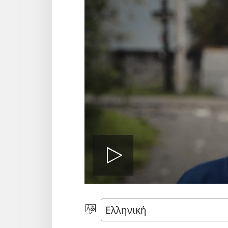
Αναπαραγ
βίντεο
Επιλέξτε
Γλώσσα