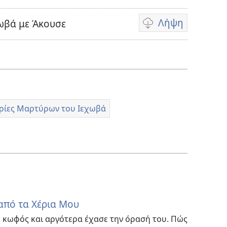
Λήψη
χωβά με Άκουσε
Επιλογές
λήψης
βίντεο
ρίες Μαρτύρων του Ιεχωβά
από τα Χέρια Μου
ε κωφός και αργότερα έχασε την όρασή του. Πώς