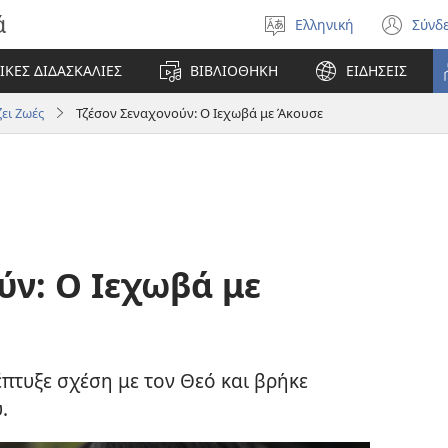
ά
Ελληνική
Σύνδ
Επιλέξτε
(αν
γλώσσα
νέο
ΙΚΕΣ ΔΙΔΑΣΚΑΛΙΕΣ
ΒΙΒΛΙΟΘΗΚΗ
ΕΙΔΗΣΕΙΣ
πα
ει Ζωές
Τζέσον Σεναχονούν: Ο Ιεχωβά με Άκουσε
ύν: Ο Ιεχωβά με
πτυξε σχέση με τον Θεό και βρήκε
.