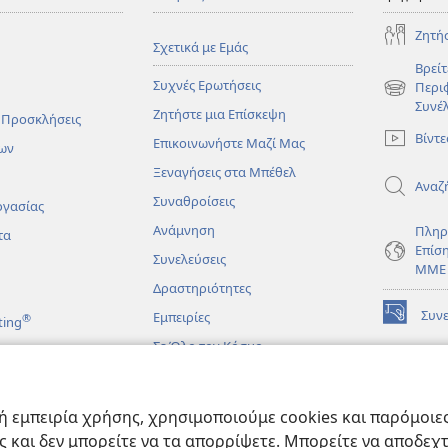
Ζητή
Σχετικά με Εμάς
Βρείτ
Συχνές Ερωτήσεις
Περι
(ανοίγει
Συνέ
Ζητήστε μια Επίσκεψη
νέο
 Προσκλήσεις
παράθυρο
Βίντε
Επικοινωνήστε Μαζί Μας
ων
Ξεναγήσεις στα Μπέθελ
Αναζ
Συναθροίσεις
ργασίας
Ανάμνηση
Πληρ
τα
Επίσ
Συνελεύσεις
ΜΜΕ
Δραστηριότητες
Συν
Εμπειρίες
®
ting
(ανοίγει
νέο
Σε Όλο τον Κόσμο
παράθυρο
ΔΙΑ
ΒΙΒ
(ανοίγει
Σκο
άματα
νέο
 εμπειρία χρήσης, χρησιμοποιούμε cookies και παρόμοιες 
παράθυρο
JW L
μένες Βιβλικές
ας και δεν μπορείτε να τα απορρίψετε. Μπορείτε να αποδεχ