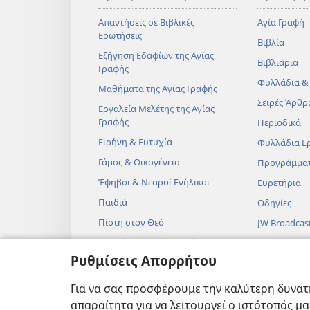
Απαντήσεις σε Βιβλικές
Αγία Γραφή
Ερωτήσεις
Βιβλία
Εξήγηση Εδαφίων της Αγίας
Βιβλιάρια
Γραφής
Φυλλάδια &
Μαθήματα της Αγίας Γραφής
Σειρές Άρθρ
Εργαλεία Μελέτης της Αγίας
Γραφής
Περιοδικά
Ειρήνη & Ευτυχία
Φυλλάδια Ε
Γάμος & Οικογένεια
Προγράμμα
Έφηβοι & Νεαροί Ενήλικοι
Ευρετήρια
Παιδιά
Οδηγίες
Πίστη στον Θεό
JW Broadcas
Επιστήμη & Αγία Γραφή
Βίντεο
Ρυθμίσεις Απορρήτου
Ιστορία & Αγία Γραφή
Μουσική
Ηχητικά Δρ
Για να σας προσφέρουμε την καλύτερη δυνατή
Δραματοποιη
απαραίτητα για να λειτουργεί ο ιστότοπός μ