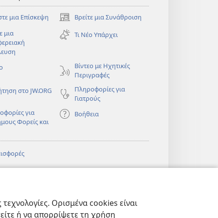
στε μια Επίσκεψη
Βρείτε μια Συνάθροιση
(ανοίγει
νέο
ε μια
Τι Νέο Υπάρχει
παράθυρο)
φερειακή
λευση
)
Βίντεο με Ηχητικές
ο
Περιγραφές
Πληροφορίες για
ήτηση στο JW.ORG
Γιατρούς
οφορίες για
Βοήθεια
ημους Φορείς και
εισφορές
)
ΔΙΚΤΥΑΚΗ
®
JW Hub
(ανοίγει
ΛΙΟΘΗΚΗ της
νέο
πιάς™
τεχνολογίες. Ορισμένα cookies είναι
παράθυρο)
)
Βιβλιοθήκη της
®
ibrary
τείτε ή να απορρίψετε τη χρήση