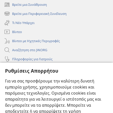
Βρείτε μια Συνάθροιση
(ανοίγει
νέο
Βρείτε μια Περιφερειακή Συνέλευση
(ανοίγει
παράθυρο)
νέο
Τι Νέο Υπάρχει
παράθυρο)
Βίντεο
Βίντεο με Ηχητικές Περιγραφές
Αναζήτηση στο JW.ORG
Πληροφορίες για Γιατρούς
Πληροφορίες για Επίσημους Φορείς και ΜΜΕ
Ρυθμίσεις Απορρήτου
Βοήθεια
Για να σας προσφέρουμε την καλύτερη δυνατή
εμπειρία χρήσης, χρησιμοποιούμε cookies και
Συνεισφορές
(ανοίγει
παρόμοιες τεχνολογίες. Ορισμένα cookies είναι
νέο
απαραίτητα για να λειτουργεί ο ιστότοπός μας και
παράθυρο)
ΔΙΑΔΙΚΤΥΑΚΗ ΒΙΒΛΙΟΘΗΚΗ της Σκοπιάς™
δεν μπορείτε να τα απορρίψετε. Μπορείτε να
(ανοίγει
αποδεχτείτε ή να απορρίψετε τη χρήση
νέο