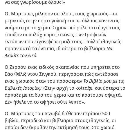
να σας γνωρίσουμε όλους!»
Οι Μάρτυρες μίλησαν σε όλους τους χωρικούς—σε
μερικούς στην πορτογαλική και σε άλλους κάνοντας
νοήματα με τα χέρια. Σημαντικό ρόλο στο έργο τους
έπαιξαν οι πολύχρωμες εικόνες των Γραφικών
εντύπων που είχαν φέρει μαζί τους. Πολλοί ιθαγενείς
πήραν αυτά τα έντυπα, ιδιαίτερα το βιβλιάριο
Να
Ακούτε τον Θεό.
Ο Ζερσόν, ένας ειδικός σκαπανέας που υπηρετεί στο
Σάο Φέλιξ ντου Σινγκού, περιγράφει πώς αντέδρασε
ένας χωρικός όταν του πρόσφεραν
Το Βιβλίο μου με τις
Βιβλικές Ιστορίες:
«Στην αρχή το κοίταξε, και ύστερα το
άρπαξε με τα δυο του χέρια και το κρατούσε σφιχτά.
Δεν ήθελε να το αφήσει ούτε λεπτό».
Οι Μάρτυρες του Ιεχωβά διέθεσαν περίπου 500
βιβλία, περιοδικά και βιβλιάρια στους ιθαγενείς, οι
οποίοι δεν έκρυβαν την εκτίμησή τους. Στο χωριό