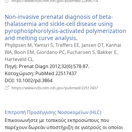
https://www.ncbi.nlm.nih.gov/pubmed/22896714
νέο
παράθυρο)
Non-invasive prenatal diagnosis of beta-
thalassemia and sickle-cell disease using
pyrophosphorolysis-activated polymerization
and melting curve analysis.
(ανοίγει
νέο
Phylipsen M, Yamsri S, Treffers EE, Jansen DT, Kanhai
παράθυρο)
WA, Boon EM, Giordano PC, Fucharoen S, Bakker E,
Harteveld CL.
Πηγή
‎: Prenat Diagn 2012;32(6):578-87.
Καταχώριση
‎: PubMed 22517437
DOI
‎: 10.1002/pd.3864
(ανοίγει
https://www.ncbi.nlm.nih.gov/pubmed/22517437
νέο
παράθυρο)
Επιτροπή Προσέγγισης Νοσοκομείων (HLC)
Επικοινωνήστε με τοπικούς εκπροσώπους που
παρέχουν δωρεάν υποστήριξη σε γιατρούς οι οποίοι