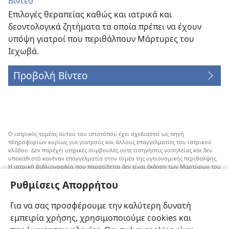
Βίντεο
Επιλογές θεραπείας καθώς και ιατρικά και
δεοντολογικά ζητήματα τα οποία πρέπει να έχουν
υπόψη γιατροί που περιθάλπουν Μάρτυρες του
Ιεχωβά.
Προβολή Βίντεο
Ο ιατρικός τομέας αυτού του ιστοτόπου έχει σχεδιαστεί ως πηγή
πληροφοριών κυρίως για γιατρούς και άλλους επαγγελματίες του ιατρικού
κλάδου. Δεν παρέχει ιατρικές συμβουλές ούτε εισηγήσεις νοσηλείας και δεν
υποκαθιστά κανέναν επαγγελματία στον τομέα της υγειονομικής περίθαλψης.
Η ιατρική βιβλιογραφία που παρατίθεται δεν είναι έκδοση των Μαρτύρων του
Ιεχωβά, αλλά επισημαίνει εναλλακτικές μεθόδους αντί της μετάγγισης που
Ρυθμίσεις Απορρήτου
μπορούν να ληφθούν υπόψη. Αποτελεί ευθύνη του κάθε επαγγελματία στον
τομέα της υγειονομικής περίθαλψης να είναι ενήμερος για τυχόν νέες
πληροφορίες, να εξετάζει επιλογές νοσηλείας και να βοηθάει τον ασθενή να
Για να σας προσφέρουμε την καλύτερη δυνατή
παίρνει αποφάσεις που συμφωνούν με την ιατρική του κατάσταση, τις
επιθυμίες του, τις αξίες του και τις πεποιθήσεις του. Δεν είναι όλες οι μέθοδοι
εμπειρία χρήσης, χρησιμοποιούμε cookies και
που εμφανίζονται εδώ κατάλληλες ή αποδεκτές από όλους τους ασθενείς.