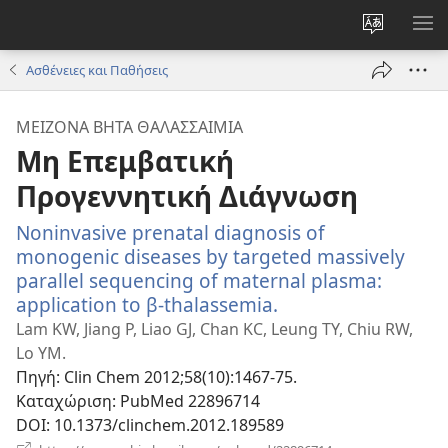
Αλλαγή
ΕΜ
γλώσσας
ΜΕ
Ασθένειες και Παθήσεις
ιστότοπο
ΜΕΊΖΟΝΑ ΒΉΤΑ ΘΑΛΑΣΣΑΙΜΊΑ
Μη Επεμβατική
Προγεννητική Διάγνωση
Noninvasive prenatal diagnosis of
monogenic diseases by targeted massively
parallel sequencing of maternal plasma:
application to β-thalassemia.
(ανοίγει
νέο
Lam KW, Jiang P, Liao GJ, Chan KC, Leung TY, Chiu RW,
παράθυρο)
Lo YM.
Πηγή
‎: Clin Chem 2012;58(10):1467-75.
Καταχώριση
‎: PubMed 22896714
DOI
‎: 10.1373/clinchem.2012.189589
(ανοίγει