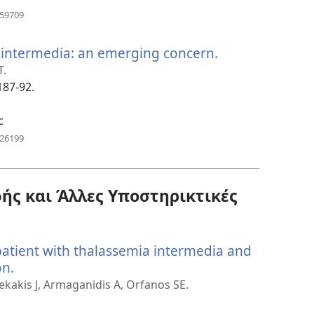
(ανοίγει
859709
νέο
παράθυρο)
a intermedia: an emerging concern.
(ανοίγει
νέο
T.
παράθυρο)
187-92.
c
(ανοίγει
426199
νέο
παράθυρο)
ς και Άλλες Υποστηρικτικές
patient with thalassemia intermedia and
on.
(ανοίγει
νέο
ekakis J, Armaganidis A, Orfanos SE.
παράθυρο)