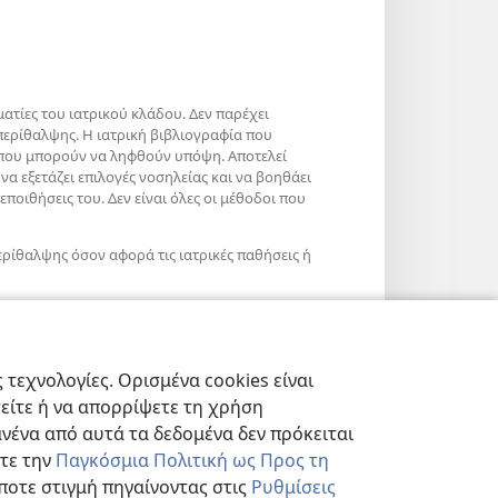
ατίες του ιατρικού κλάδου. Δεν παρέχει
περίθαλψης. Η ιατρική βιβλιογραφία που
ς που μπορούν να ληφθούν υπόψη. Αποτελεί
να εξετάζει επιλογές νοσηλείας και να βοηθάει
εποιθήσεις του. Δεν είναι όλες οι μέθοδοι που
ερίθαλψης όσον αφορά τις ιατρικές παθήσεις ή
τεχνολογίες. Ορισμένα cookies είναι
τείτε ή να απορρίψετε τη χρήση
νένα από αυτά τα δεδομένα δεν πρόκειται
στε την
Παγκόσμια Πολιτική ως Προς τη
ποτε στιγμή πηγαίνοντας στις
Ρυθμίσεις