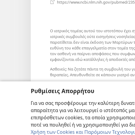
https://www.ncbi.nlm.nih.gov/pubmed/23
Ο ιατρικός τομέας αυτού του ιστοτόπου έχει 
ιατρικές συμβουλές ούτε εισηγήσεις νοσηλεία
παρατίθεται δεν είναι έκδοση των Μαρτύρων τ
ευθύνη του κάθε επαγγελματία στον τομέα της 
τον ασθενή να παίρνει αποφάσεις που συμφωνούν
εμφανίζονται εδώ κατάλληλες ή αποδεκτές από
Ασθενείς: Να ζητάτε πάντα τη συμβουλή του γ
θεραπείες. Απευθυνθείτε σε κάποιον γιατρό αν
Η χρήση αυτού του ιστοτόπου διέπεται από
ό
Ρυθμίσεις Απορρήτου
Για να σας προσφέρουμε την καλύτερη δυνατή
απαραίτητα για να λειτουργεί ο ιστότοπός μ
Ρυθμίσεις Εμφάνισης
επιπρόσθετων cookies, τα οποία χρησιμοποιο
ποτέ να πουληθεί ή να χρησιμοποιηθεί για δ
Χρήση των Cookies και Παρόμοιων Τεχνολογ