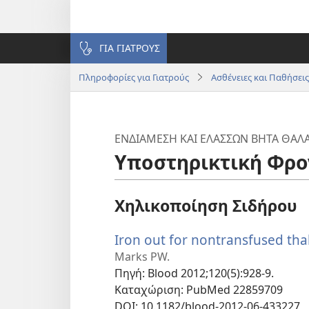
ΓΙΑ ΓΙΑΤΡΟΥΣ
Πληροφορίες για Γιατρούς
Ασθένειες και Παθήσεις
ΕΝΔΙΆΜΕΣΗ ΚΑΙ ΕΛΆΣΣΩΝ ΒΉΤΑ ΘΑΛ
Υποστηρικτική Φρο
Χηλικοποίηση Σιδήρου
Iron out for nontransfused tha
Marks PW.
Πηγή
‎: Blood 2012;120(5):928-9.
Καταχώριση
‎: PubMed 22859709
DOI
‎: 10.1182/blood-2012-06-433227