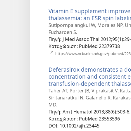
Vitamin E supplement improves
thalassemia: an ESR spin labeli
Sutipornpalangkul W, Morales NP, Un
Fucharoen S.
Πηγή
‎: J Med Assoc Thai 2012;95(1):29
Καταχώριση
‎: PubMed 22379738
https://www.ncbi.nlm.nih.gov/pubmed/22
Deferasirox demonstrates a dos
concentration and consistent e
transfusion-dependent thalass
Taher AT, Porter JB, Viprakasit V, Ka
Siritanaratkul N, Galanello R, Karakas
MD.
Πηγή
‎: Am J Hematol 2013;88(6):503-6.
Καταχώριση
‎: PubMed 23553596
DOI
‎: 10.1002/ajh.23445