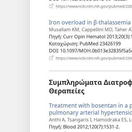
https://www.ncbi.nlm.nih.gov/pubmed/22
Iron overload in β-thalassemi
Musallam KM, Cappellini MD, Taher A
Πηγή
‎: Curr Opin Hematol 2013;20(3):
Καταχώριση
‎: PubMed 23426199
DOI
‎: 10.1097/MOH.0b013e32835f5a5
https://www.ncbi.nlm.nih.gov/pubmed/23
Συμπληρώματα Διατροφή
Θεραπείες
Treatment with bosentan in a 
pulmonary arterial hypertensi
Anthi A, Tsangaris I, Hamodraka ES, L
Πηγή
‎: Blood 2012;120(7):1531-2.