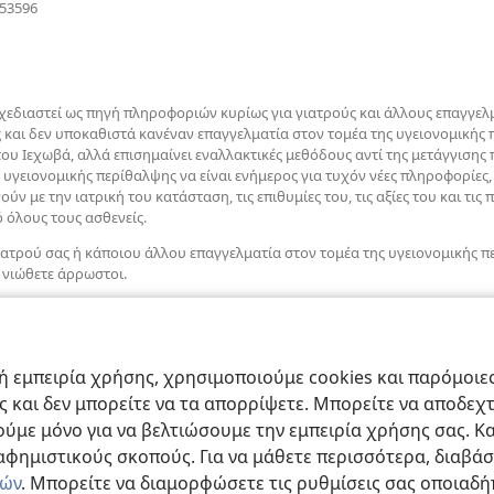
(ανοίγει
553596
νέο
παράθυρο)
σχεδιαστεί ως πηγή πληροφοριών κυρίως για γιατρούς και άλλους επαγγελμ
ς και δεν υποκαθιστά κανέναν επαγγελματία στον τομέα της υγειονομικής 
ου Ιεχωβά, αλλά επισημαίνει εναλλακτικές μεθόδους αντί της μετάγγιση
υγειονομικής περίθαλψης να είναι ενήμερος για τυχόν νέες πληροφορίες, 
 με την ιατρική του κατάσταση, τις επιθυμίες του, τις αξίες του και τις π
 όλους τους ασθενείς.
ιατρού σας ή κάποιου άλλου επαγγελματία στον τομέα της υγειονομικής π
 νιώθετε άρρωστοι.
ρους χρήσης
.
 εμπειρία χρήσης, χρησιμοποιούμε cookies και παρόμοιες 
ας και δεν μπορείτε να τα απορρίψετε. Μπορείτε να αποδεχ
ύμε μόνο για να βελτιώσουμε την εμπειρία χρήσης σας. Κα
ιαφημιστικούς σκοπούς. Για να μάθετε περισσότερα, διαβά
ιών
. Μπορείτε να διαμορφώσετε τις ρυθμίσεις σας οποιαδή