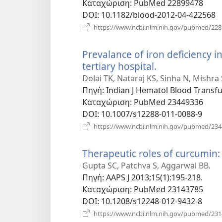
Καταχώριση
‎: PubMed 22899478
DOI
‎: 10.1182/blood-2012-04-422568
https://www.ncbi.nlm.nih.gov/pubmed/22
Prevalance of iron deficiency 
tertiary hospital.
(ανοίγει
νέο
Dolai TK, Nataraj KS, Sinha N, Mishr
παράθυρο)
Πηγή
‎: Indian J Hematol Blood Transfu
Καταχώριση
‎: PubMed 23449336
DOI
‎: 10.1007/s12288-011-0088-9
https://www.ncbi.nlm.nih.gov/pubmed/23
Therapeutic roles of curcumin: l
Gupta SC, Patchva S, Aggarwal BB.
Πηγή
‎: AAPS J 2013;15(1):195-218.
Καταχώριση
‎: PubMed 23143785
DOI
‎: 10.1208/s12248-012-9432-8
https://www.ncbi.nlm.nih.gov/pubmed/23