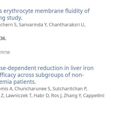
παράθυρο)
 erythrocyte membrane fluidity of
ng study.
(ανοίγει
νέο
chern S, Sanvarinda Y, Chantharaksri U,
παράθυρο)
-36.
(ανοίγει
379738
νέο
παράθυρο)
e-dependent reduction in liver iron
fficacy across subgroups of non-
emia patients.
(ανοίγει
νέο
ttamis A, Chuncharunee S, Sutcharitchan P,
παράθυρο)
 Z, Lawniczek T, Habr D, Ros J, Zhang Y, Cappellini