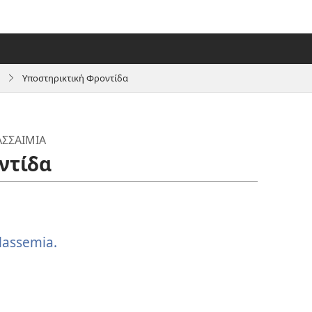
Υποστηρικτική Φροντίδα
ΑΣΣΑΙΜΊΑ
ντίδα
lassemia.
(ανοίγει
νέο
παράθυρο)