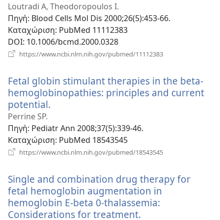
παράθυ
Loutradi A, Theodoropoulos I.
Πηγή
‎: Blood Cells Mol Dis 2000;26(5):453-66.
Καταχώριση
‎: PubMed 11112383
DOI
‎: 10.1006/bcmd.2000.0328
(ανοίγει
https://www.ncbi.nlm.nih.gov/pubmed/11112383
νέο
παράθυρο)
Fetal globin stimulant therapies in the beta-
hemoglobinopathies: principles and current
potential.
(ανοίγει
νέο
Perrine SP.
παράθυρο)
Πηγή
‎: Pediatr Ann 2008;37(5):339-46.
Καταχώριση
‎: PubMed 18543545
(ανοίγει
https://www.ncbi.nlm.nih.gov/pubmed/18543545
νέο
παράθυρο)
Single and combination drug therapy for
fetal hemoglobin augmentation in
hemoglobin E-beta 0-thalassemia:
Considerations for treatment.
(ανοίγει