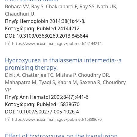
νέο
Bohara VV, Ray S, Chakrabarti P, Ray SS, Nath UK,
παράθυρο)
Chaudhuri U.
Πηγή
‎: Hemoglobin 2014;38(1):44-8.
Καταχώριση
‎: PubMed 24144212
DOI
‎: 10.3109/03630269.2013.845844
(ανοίγει
https://www.ncbi.nlm.nih.gov/pubmed/24144212
νέο
παράθυρο)
Hydroxyurea in thalassemia intermedia--a
promising therapy.
(ανοίγει
νέο
Dixit A, Chatterjee TC, Mishra P, Choudhry DR,
παράθυρο)
Mahapatra M, Tyagi S, Kabra M, Saxena R, Choudhry
VP.
Πηγή
‎: Ann Hematol 2005;84(7):441-6.
Καταχώριση
‎: PubMed 15838670
DOI
‎: 10.1007/s00277-005-1026-4
(ανοίγει
https://www.ncbi.nlm.nih.gov/pubmed/15838670
νέο
παράθυρο)
Effect of hydroxyurea on the transfusion