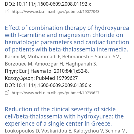
DOI
‎: 10.1111/j.1600-0609.2008.01192.x
(ανοίγει
https://www.ncbi.nlm.nih.gov/pubmed/19077048
νέο
παράθυρο)
Effect of combination therapy of hydroxyurea
with l-carnitine and magnesium chloride on
hematologic parameters and cardiac function
of patients with beta-thalassemia intermedia.
(α
ν
Karimi M, Mohammadi F, Behmanesh F, Samani SM,
π
Borzouee M, Amoozgar H, Haghpanah S.
Πηγή
‎: Eur J Haematol 2010;84(1):52-8.
Καταχώριση
‎: PubMed 19799627
DOI
‎: 10.1111/j.1600-0609.2009.01356.x
(ανοίγει
https://www.ncbi.nlm.nih.gov/pubmed/19799627
νέο
παράθυρο)
Reduction of the clinical severity of sickle
cell/beta-thalassemia with hydroxyurea: the
experience of a single center in Greece.
(ανοίγει
νέο
Loukopoulos D, Voskaridou E, Kalotychou V, Schina M,