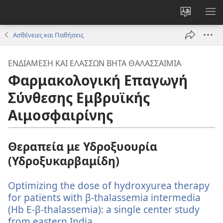
Αλλαγή
ΕΜ
γλώσσας
ΜΕ
Ασθένειες και Παθήσεις
ιστότοπο
ΕΝΔΙΆΜΕΣΗ ΚΑΙ ΕΛΆΣΣΩΝ ΒΉΤΑ ΘΑΛΑΣΣΑΙΜΊΑ
Φαρμακολογική Επαγωγή
Σύνθεσης Εμβρυϊκής
Αιμοσφαιρίνης
Θεραπεία με Υδροξυουρία
(Υδροξυκαρβαμίδη)
Optimizing the dose of hydroxyurea therapy
for patients with β-thalassemia intermedia
(Hb E-β-thalassemia): a single center study
from eastern India.
(ανοίγει