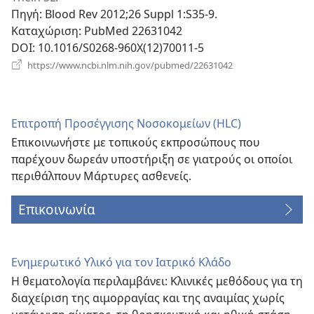
παράθυρο)
Πηγή
‎: Blood Rev 2012;26 Suppl 1:S35-9.
Καταχώριση
‎: PubMed 22631042
DOI
‎: 10.1016/S0268-960X(12)70011-5
(ανοίγει
https://www.ncbi.nlm.nih.gov/pubmed/22631042
νέο
παράθυρο)
Επιτροπή Προσέγγισης Νοσοκομείων (HLC)
Επικοινωνήστε με τοπικούς εκπροσώπους που
παρέχουν δωρεάν υποστήριξη σε γιατρούς οι οποίοι
περιθάλπουν Μάρτυρες ασθενείς.
Επικοινωνία
Ενημερωτικό Υλικό για τον Ιατρικό Κλάδο
Η θεματολογία περιλαμβάνει: Κλινικές μεθόδους για τη
διαχείριση της αιμορραγίας και της αναιμίας χωρίς