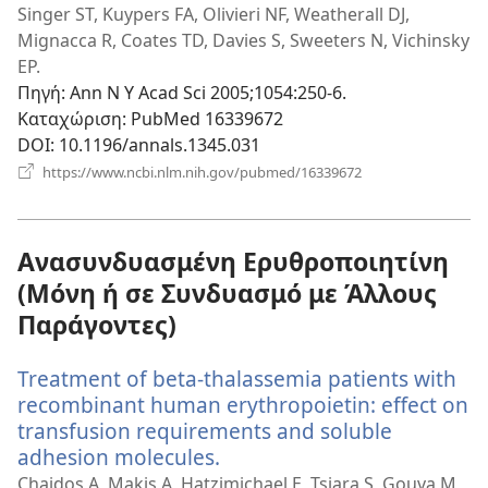
νέο
Singer ST, Kuypers FA, Olivieri NF, Weatherall DJ,
παράθυρο)
Mignacca R, Coates TD, Davies S, Sweeters N, Vichinsky
EP.
Πηγή
‎: Ann N Y Acad Sci 2005;1054:250-6.
Καταχώριση
‎: PubMed 16339672
DOI
‎: 10.1196/annals.1345.031
(ανοίγει
https://www.ncbi.nlm.nih.gov/pubmed/16339672
νέο
παράθυρο)
Ανασυνδυασμένη Ερυθροποιητίνη
(Μόνη ή σε Συνδυασμό με Άλλους
Παράγοντες)
Treatment of beta-thalassemia patients with
recombinant human erythropoietin: effect on
transfusion requirements and soluble
adhesion molecules.
(ανοίγει
νέο
Chaidos A, Makis A, Hatzimichael E, Tsiara S, Gouva M,