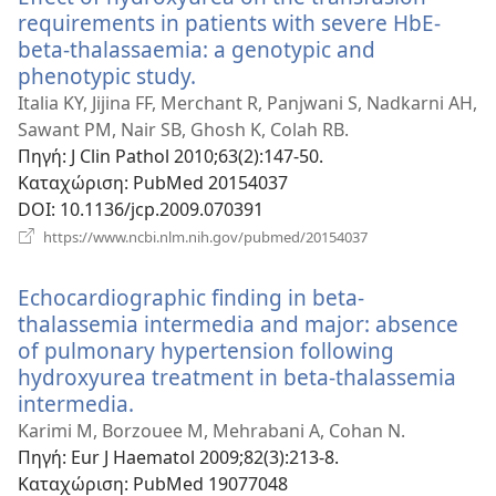
requirements in patients with severe HbE-
beta-thalassaemia: a genotypic and
phenotypic study.
(ανοίγει
νέο
Italia KY, Jijina FF, Merchant R, Panjwani S, Nadkarni AH,
παράθυρο)
Sawant PM, Nair SB, Ghosh K, Colah RB.
Πηγή
‎: J Clin Pathol 2010;63(2):147-50.
Καταχώριση
‎: PubMed 20154037
DOI
‎: 10.1136/jcp.2009.070391
(ανοίγει
https://www.ncbi.nlm.nih.gov/pubmed/20154037
νέο
παράθυρο)
Echocardiographic finding in beta-
thalassemia intermedia and major: absence
of pulmonary hypertension following
hydroxyurea treatment in beta-thalassemia
intermedia.
(ανοίγει
νέο
Karimi M, Borzouee M, Mehrabani A, Cohan N.
παράθυρο)
Πηγή
‎: Eur J Haematol 2009;82(3):213-8.
Καταχώριση
‎: PubMed 19077048