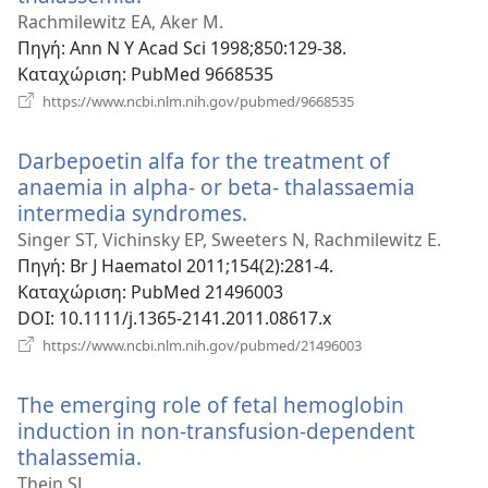
νέο
Rachmilewitz EA, Aker M.
παράθυρο)
Πηγή
‎: Ann N Y Acad Sci 1998;850:129-38.
Καταχώριση
‎: PubMed 9668535
(ανοίγει
https://www.ncbi.nlm.nih.gov/pubmed/9668535
νέο
παράθυρο)
Darbepoetin alfa for the treatment of
anaemia in alpha- or beta- thalassaemia
intermedia syndromes.
(ανοίγει
νέο
Singer ST, Vichinsky EP, Sweeters N, Rachmilewitz E.
παράθυρο)
Πηγή
‎: Br J Haematol 2011;154(2):281-4.
Καταχώριση
‎: PubMed 21496003
DOI
‎: 10.1111/j.1365-2141.2011.08617.x
(ανοίγει
https://www.ncbi.nlm.nih.gov/pubmed/21496003
νέο
παράθυρο)
The emerging role of fetal hemoglobin
induction in non-transfusion-dependent
thalassemia.
(ανοίγει
νέο
Thein SL.