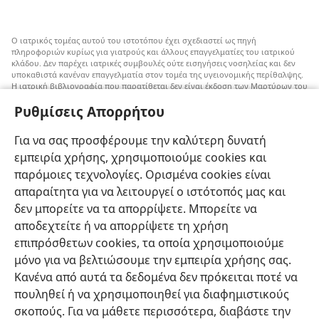
Ο ιατρικός τομέας αυτού του ιστοτόπου έχει σχεδιαστεί ως πηγή
πληροφοριών κυρίως για γιατρούς και άλλους επαγγελματίες του ιατρικού
κλάδου. Δεν παρέχει ιατρικές συμβουλές ούτε εισηγήσεις νοσηλείας και δεν
υποκαθιστά κανέναν επαγγελματία στον τομέα της υγειονομικής περίθαλψης.
Η ιατρική βιβλιογραφία που παρατίθεται δεν είναι έκδοση των Μαρτύρων του
Ιεχωβά, αλλά επισημαίνει εναλλακτικές μεθόδους αντί της μετάγγισης που
Ρυθμίσεις Απορρήτου
μπορούν να ληφθούν υπόψη. Αποτελεί ευθύνη του κάθε επαγγελματία στον
τομέα της υγειονομικής περίθαλψης να είναι ενήμερος για τυχόν νέες
πληροφορίες, να εξετάζει επιλογές νοσηλείας και να βοηθάει τον ασθενή να
Για να σας προσφέρουμε την καλύτερη δυνατή
παίρνει αποφάσεις που συμφωνούν με την ιατρική του κατάσταση, τις
επιθυμίες του, τις αξίες του και τις πεποιθήσεις του. Δεν είναι όλες οι μέθοδοι
εμπειρία χρήσης, χρησιμοποιούμε cookies και
που εμφανίζονται εδώ κατάλληλες ή αποδεκτές από όλους τους ασθενείς.
παρόμοιες τεχνολογίες. Ορισμένα cookies είναι
Ασθενείς: Να ζητάτε πάντα τη συμβουλή του γιατρού σας ή κάποιου άλλου
απαραίτητα για να λειτουργεί ο ιστότοπός μας και
επαγγελματία στον τομέα της υγειονομικής περίθαλψης όσον αφορά τις
δεν μπορείτε να τα απορρίψετε. Μπορείτε να
ιατρικές παθήσεις ή θεραπείες. Απευθυνθείτε σε κάποιον γιατρό αν νιώθετε
άρρωστοι.
αποδεχτείτε ή να απορρίψετε τη χρήση
Η χρήση αυτού του ιστοτόπου διέπεται από
όρους χρήσης
.
επιπρόσθετων cookies, τα οποία χρησιμοποιούμε
μόνο για να βελτιώσουμε την εμπειρία χρήσης σας.
Κανένα από αυτά τα δεδομένα δεν πρόκειται ποτέ να
πουληθεί ή να χρησιμοποιηθεί για διαφημιστικούς
Ρυθμίσεις Εμφάνισης
σκοπούς. Για να μάθετε περισσότερα, διαβάστε την