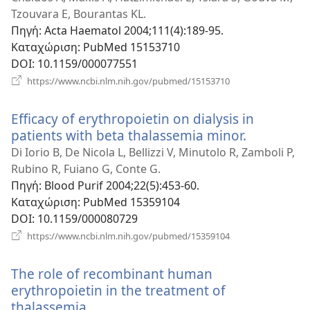
παράθυρο)
Tzouvara E, Bourantas KL.
Πηγή
‎: Acta Haematol 2004;111(4):189-95.
Καταχώριση
‎: PubMed 15153710
DOI
‎: 10.1159/000077551
(ανοίγει
https://www.ncbi.nlm.nih.gov/pubmed/15153710
νέο
παράθυρο)
Efficacy of erythropoietin on dialysis in
patients with beta thalassemia minor.
(ανοίγει
νέο
Di Iorio B, De Nicola L, Bellizzi V, Minutolo R, Zamboli P,
παράθυρο
Rubino R, Fuiano G, Conte G.
Πηγή
‎: Blood Purif 2004;22(5):453-60.
Καταχώριση
‎: PubMed 15359104
DOI
‎: 10.1159/000080729
(ανοίγει
https://www.ncbi.nlm.nih.gov/pubmed/15359104
νέο
παράθυρο)
The role of recombinant human
erythropoietin in the treatment of
thalassemia.
(ανοίγει