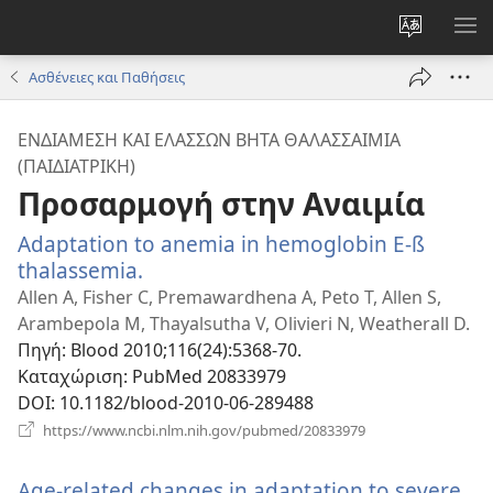
Αλλαγή
ΕΜ
γλώσσας
ΜΕ
Ασθένειες και Παθήσεις
ιστότοπο
ΕΝΔΙΆΜΕΣΗ ΚΑΙ ΕΛΆΣΣΩΝ ΒΉΤΑ ΘΑΛΑΣΣΑΙΜΊΑ
(ΠΑΙΔΙΑΤΡΙΚΉ)
Προσαρμογή στην Αναιμία
Adaptation to anemia in hemoglobin E-ß
thalassemia.
(ανοίγει
νέο
Allen A, Fisher C, Premawardhena A, Peto T, Allen S,
παράθυρο)
Arambepola M, Thayalsutha V, Olivieri N, Weatherall D.
Πηγή
‎: Blood 2010;116(24):5368-70.
Καταχώριση
‎: PubMed 20833979
DOI
‎: 10.1182/blood-2010-06-289488
(ανοίγει
https://www.ncbi.nlm.nih.gov/pubmed/20833979
νέο
παράθυρο)
Age-related changes in adaptation to severe