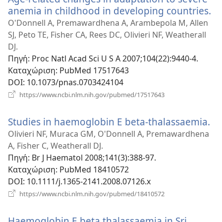
anemia in childhood in developing countries.
(α
νέ
O'Donnell A, Premawardhena A, Arambepola M, Allen
πα
SJ, Peto TE, Fisher CA, Rees DC, Olivieri NF, Weatherall
DJ.
Πηγή
‎: Proc Natl Acad Sci U S A 2007;104(22):9440-4.
Καταχώριση
‎: PubMed 17517643
DOI
‎: 10.1073/pnas.0703424104
(ανοίγει
https://www.ncbi.nlm.nih.gov/pubmed/17517643
νέο
παράθυρο)
Studies in haemoglobin E beta-thalassaemia.
(α
νέ
Olivieri NF, Muraca GM, O'Donnell A, Premawardhena
πα
A, Fisher C, Weatherall DJ.
Πηγή
‎: Br J Haematol 2008;141(3):388-97.
Καταχώριση
‎: PubMed 18410572
DOI
‎: 10.1111/j.1365-2141.2008.07126.x
(ανοίγει
https://www.ncbi.nlm.nih.gov/pubmed/18410572
νέο
παράθυρο)
Haemoglobin E beta thalassaemia in Sri