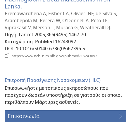
Lanka.
(ανοίγει
νέο
Premawardhena A, Fisher CA, Olivieri NF, de Silva S,
παράθυρο)
Arambepola M, Perera W, O'Donnell A, Peto TE,
Viprakasit V, Merson L, Muraca G, Weatherall DJ.
Πηγή
‎: Lancet 2005;366(9495):1467-70.
Καταχώριση
‎: PubMed 16243092
DOI
‎: 10.1016/S0140-6736(05)67396-5
(ανοίγει
https://www.ncbi.nlm.nih.gov/pubmed/16243092
νέο
παράθυρο)
Επιτροπή Προσέγγισης Νοσοκομείων (HLC)
Επικοινωνήστε με τοπικούς εκπροσώπους που
παρέχουν δωρεάν υποστήριξη σε γιατρούς οι οποίοι
περιθάλπουν Μάρτυρες ασθενείς.
Επικοινωνία