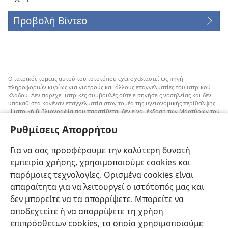
Προβολή Βίντεο
Ο ιατρικός τομέας αυτού του ιστοτόπου έχει σχεδιαστεί ως πηγή
πληροφοριών κυρίως για γιατρούς και άλλους επαγγελματίες του ιατρικού
κλάδου. Δεν παρέχει ιατρικές συμβουλές ούτε εισηγήσεις νοσηλείας και δεν
υποκαθιστά κανέναν επαγγελματία στον τομέα της υγειονομικής περίθαλψης.
Η ιατρική βιβλιογραφία που παρατίθεται δεν είναι έκδοση των Μαρτύρων του
Ιεχωβά, αλλά επισημαίνει εναλλακτικές μεθόδους αντί της μετάγγισης που
Ρυθμίσεις Απορρήτου
μπορούν να ληφθούν υπόψη. Αποτελεί ευθύνη του κάθε επαγγελματία στον
τομέα της υγειονομικής περίθαλψης να είναι ενήμερος για τυχόν νέες
πληροφορίες, να εξετάζει επιλογές νοσηλείας και να βοηθάει τον ασθενή να
Για να σας προσφέρουμε την καλύτερη δυνατή
παίρνει αποφάσεις που συμφωνούν με την ιατρική του κατάσταση, τις
επιθυμίες του, τις αξίες του και τις πεποιθήσεις του. Δεν είναι όλες οι μέθοδοι
εμπειρία χρήσης, χρησιμοποιούμε cookies και
που εμφανίζονται εδώ κατάλληλες ή αποδεκτές από όλους τους ασθενείς.
παρόμοιες τεχνολογίες. Ορισμένα cookies είναι
Ασθενείς: Να ζητάτε πάντα τη συμβουλή του γιατρού σας ή κάποιου άλλου
απαραίτητα για να λειτουργεί ο ιστότοπός μας και
επαγγελματία στον τομέα της υγειονομικής περίθαλψης όσον αφορά τις
δεν μπορείτε να τα απορρίψετε. Μπορείτε να
ιατρικές παθήσεις ή θεραπείες. Απευθυνθείτε σε κάποιον γιατρό αν νιώθετε
άρρωστοι.
αποδεχτείτε ή να απορρίψετε τη χρήση
Η χρήση αυτού του ιστοτόπου διέπεται από
όρους χρήσης
.
επιπρόσθετων cookies, τα οποία χρησιμοποιούμε