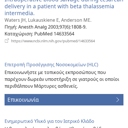
delivery in a patient with beta thalassemia
intermedia.
(ανοίγει
νέο
Waters JH, Lukauskiene E, Anderson ME.
παράθυρο)
Πηγή
‎: Anesth Analg 2003;97(6):1808-9.
Καταχώριση
‎: PubMed 14633564
(ανοίγει
https://www.ncbi.nlm.nih.gov/pubmed/14633564
νέο
παράθυρο)
Επιτροπή Προσέγγισης Νοσοκομείων (HLC)
Επικοινωνήστε με τοπικούς εκπροσώπους που
παρέχουν δωρεάν υποστήριξη σε γιατρούς οι οποίοι
περιθάλπουν Μάρτυρες ασθενείς.
Επικοινωνία
Ενημερωτικό Υλικό για τον Ιατρικό Κλάδο