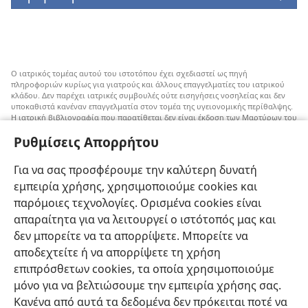
Ο ιατρικός τομέας αυτού του ιστοτόπου έχει σχεδιαστεί ως πηγή
πληροφοριών κυρίως για γιατρούς και άλλους επαγγελματίες του ιατρικού
κλάδου. Δεν παρέχει ιατρικές συμβουλές ούτε εισηγήσεις νοσηλείας και δεν
υποκαθιστά κανέναν επαγγελματία στον τομέα της υγειονομικής περίθαλψης.
Η ιατρική βιβλιογραφία που παρατίθεται δεν είναι έκδοση των Μαρτύρων του
Ιεχωβά, αλλά επισημαίνει εναλλακτικές μεθόδους αντί της μετάγγισης που
Ρυθμίσεις Απορρήτου
μπορούν να ληφθούν υπόψη. Αποτελεί ευθύνη του κάθε επαγγελματία στον
τομέα της υγειονομικής περίθαλψης να είναι ενήμερος για τυχόν νέες
πληροφορίες, να εξετάζει επιλογές νοσηλείας και να βοηθάει τον ασθενή να
Για να σας προσφέρουμε την καλύτερη δυνατή
παίρνει αποφάσεις που συμφωνούν με την ιατρική του κατάσταση, τις
επιθυμίες του, τις αξίες του και τις πεποιθήσεις του. Δεν είναι όλες οι μέθοδοι
εμπειρία χρήσης, χρησιμοποιούμε cookies και
που εμφανίζονται εδώ κατάλληλες ή αποδεκτές από όλους τους ασθενείς.
παρόμοιες τεχνολογίες. Ορισμένα cookies είναι
Ασθενείς: Να ζητάτε πάντα τη συμβουλή του γιατρού σας ή κάποιου άλλου
απαραίτητα για να λειτουργεί ο ιστότοπός μας και
επαγγελματία στον τομέα της υγειονομικής περίθαλψης όσον αφορά τις
δεν μπορείτε να τα απορρίψετε. Μπορείτε να
ιατρικές παθήσεις ή θεραπείες. Απευθυνθείτε σε κάποιον γιατρό αν νιώθετε
άρρωστοι.
αποδεχτείτε ή να απορρίψετε τη χρήση
Η χρήση αυτού του ιστοτόπου διέπεται από
όρους χρήσης
.
επιπρόσθετων cookies, τα οποία χρησιμοποιούμε
μόνο για να βελτιώσουμε την εμπειρία χρήσης σας.
Κανένα από αυτά τα δεδομένα δεν πρόκειται ποτέ να