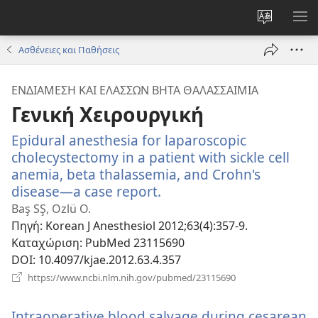
Αλλαγή
ΕΜ
γλώσσας
ΜΕ
Ασθένειες και Παθήσεις
ιστότοπο
ΕΝΔΙΆΜΕΣΗ ΚΑΙ ΕΛΆΣΣΩΝ ΒΉΤΑ ΘΑΛΑΣΣΑΙΜΊΑ
Γενική Χειρουργική
Epidural anesthesia for laparoscopic
cholecystectomy in a patient with sickle cell
anemia, beta thalassemia, and Crohn's
disease—a case report.
(ανοίγει
νέο
Baş SŞ, Ozlü O.
παράθυρο)
Πηγή
‎: Korean J Anesthesiol 2012;63(4):357-9.
Καταχώριση
‎: PubMed 23115690
DOI
‎: 10.4097/kjae.2012.63.4.357
(ανοίγει
https://www.ncbi.nlm.nih.gov/pubmed/23115690
νέο
παράθυρο)
Intraoperative blood salvage during cesarean