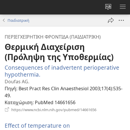
Αλλαγή
ΕΜ
γλώσσας
ΜΕ
Παιδιατρική
ιστότοπο
ΠΕΡΙΕΓΧΕΙΡΗΤΙΚΉ ΦΡΟΝΤΊΔΑ (ΠΑΙΔΙΑΤΡΙΚΉ)
Θερμική Διαχείριση
(Πρόληψη της Υποθερμίας)
Consequences of inadvertent perioperative
hypothermia.
(ανοίγει
νέο
Doufas AG.
παράθυρο)
Πηγή
‎: Best Pract Res Clin Anaesthesiol 2003;17(4):535-
49.
Καταχώριση
‎: PubMed 14661656
(ανοίγει
https://www.ncbi.nlm.nih.gov/pubmed/14661656
νέο
παράθυρο)
Effect of temperature on