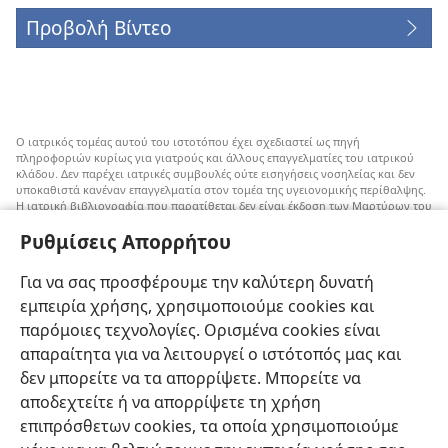
Προβολή Βίντεο
Ο ιατρικός τομέας αυτού του ιστοτόπου έχει σχεδιαστεί ως πηγή
πληροφοριών κυρίως για γιατρούς και άλλους επαγγελματίες του ιατρικού
κλάδου. Δεν παρέχει ιατρικές συμβουλές ούτε εισηγήσεις νοσηλείας και δεν
υποκαθιστά κανέναν επαγγελματία στον τομέα της υγειονομικής περίθαλψης.
Η ιατρική βιβλιογραφία που παρατίθεται δεν είναι έκδοση των Μαρτύρων του
Ιεχωβά, αλλά επισημαίνει εναλλακτικές μεθόδους αντί της μετάγγισης που
Ρυθμίσεις Απορρήτου
μπορούν να ληφθούν υπόψη. Αποτελεί ευθύνη του κάθε επαγγελματία στον
τομέα της υγειονομικής περίθαλψης να είναι ενήμερος για τυχόν νέες
πληροφορίες, να εξετάζει επιλογές νοσηλείας και να βοηθάει τον ασθενή να
Για να σας προσφέρουμε την καλύτερη δυνατή
παίρνει αποφάσεις που συμφωνούν με την ιατρική του κατάσταση, τις
επιθυμίες του, τις αξίες του και τις πεποιθήσεις του. Δεν είναι όλες οι μέθοδοι
εμπειρία χρήσης, χρησιμοποιούμε cookies και
που εμφανίζονται εδώ κατάλληλες ή αποδεκτές από όλους τους ασθενείς.
παρόμοιες τεχνολογίες. Ορισμένα cookies είναι
Ασθενείς: Να ζητάτε πάντα τη συμβουλή του γιατρού σας ή κάποιου άλλου
απαραίτητα για να λειτουργεί ο ιστότοπός μας και
επαγγελματία στον τομέα της υγειονομικής περίθαλψης όσον αφορά τις
δεν μπορείτε να τα απορρίψετε. Μπορείτε να
ιατρικές παθήσεις ή θεραπείες. Απευθυνθείτε σε κάποιον γιατρό αν νιώθετε
άρρωστοι.
αποδεχτείτε ή να απορρίψετε τη χρήση
Η χρήση αυτού του ιστοτόπου διέπεται από
όρους χρήσης
.
επιπρόσθετων cookies, τα οποία χρησιμοποιούμε