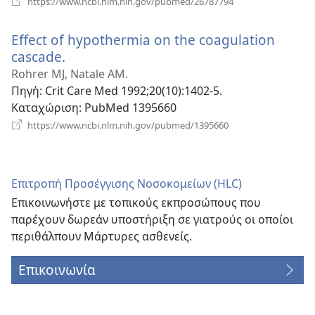
https://www.ncbi.nlm.nih.gov/pubmed/26787794
νέο
παράθυρο)
Effect of hypothermia on the coagulation
cascade.
(ανοίγει
νέο
Rohrer MJ, Natale AM.
παράθυρο)
Πηγή
‎: Crit Care Med 1992;20(10):1402-5.
Καταχώριση
‎: PubMed 1395660
(ανοίγει
https://www.ncbi.nlm.nih.gov/pubmed/1395660
νέο
παράθυρο)
Επιτροπή Προσέγγισης Νοσοκομείων (HLC)
Επικοινωνήστε με τοπικούς εκπροσώπους που
παρέχουν δωρεάν υποστήριξη σε γιατρούς οι οποίοι
περιθάλπουν Μάρτυρες ασθενείς.
Επικοινωνία