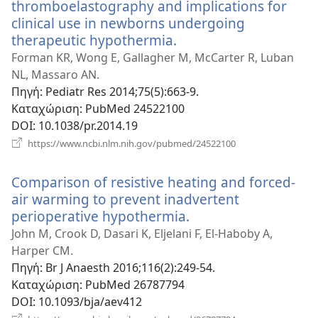
thromboelastography and implications for
clinical use in newborns undergoing
therapeutic hypothermia.
(ανοίγει
νέο
Forman KR, Wong E, Gallagher M, McCarter R, Luban
παράθυρο)
NL, Massaro AN.
Πηγή
‎: Pediatr Res 2014;75(5):663-9.
Καταχώριση
‎: PubMed 24522100
DOI
‎: 10.1038/pr.2014.19
(ανοίγει
https://www.ncbi.nlm.nih.gov/pubmed/24522100
νέο
παράθυρο)
Comparison of resistive heating and forced-
air warming to prevent inadvertent
perioperative hypothermia.
(ανοίγει
νέο
John M, Crook D, Dasari K, Eljelani F, El-Haboby A,
παράθυρο)
Harper CM.
Πηγή
‎: Br J Anaesth 2016;116(2):249-54.
Καταχώριση
‎: PubMed 26787794
DOI
‎: 10.1093/bja/aev412
(ανοίγει