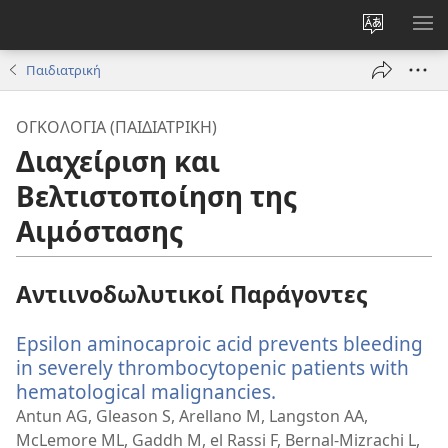
Αλλαγή
ΕΜ
γλώσσας
ΜΕ
Παιδιατρική
ιστότοπο
ΟΓΚΟΛΟΓΊΑ (ΠΑΙΔΙΑΤΡΙΚΉ)
Διαχείριση και
Βελτιστοποίηση της
Αιμόστασης
Αντιινοδωλυτικοί Παράγοντες
Epsilon aminocaproic acid prevents bleeding
in severely thrombocytopenic patients with
hematological malignancies.
(ανοίγει
νέο
Antun AG, Gleason S, Arellano M, Langston AA,
παράθυρο)
McLemore ML, Gaddh M, el Rassi F, Bernal-Mizrachi L,