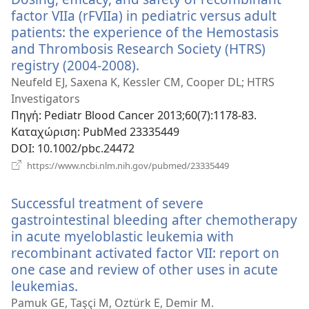
factor VIIa (rFVIIa) in pediatric versus adult
patients: the experience of the Hemostasis
and Thrombosis Research Society (HTRS)
registry (2004-2008).
(ανοίγει
νέο
Neufeld EJ, Saxena K, Kessler CM, Cooper DL; HTRS
παράθυρο)
Investigators
Πηγή
‎: Pediatr Blood Cancer 2013;60(7):1178-83.
Καταχώριση
‎: PubMed 23335449
DOI
‎: 10.1002/pbc.24472
(ανοίγει
https://www.ncbi.nlm.nih.gov/pubmed/23335449
νέο
παράθυρο)
Successful treatment of severe
gastrointestinal bleeding after chemotherapy
in acute myeloblastic leukemia with
recombinant activated factor VII: report on
one case and review of other uses in acute
leukemias.
(ανοίγει
νέο
Pamuk GE, Taşçi M, Oztürk E, Demir M.