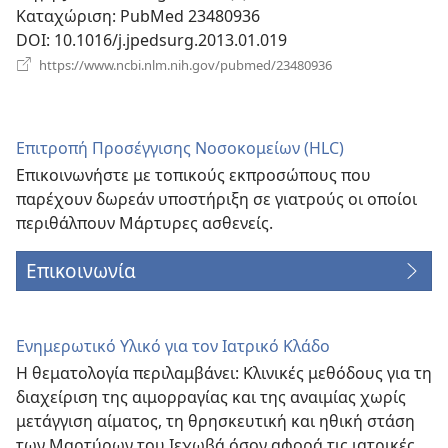
Καταχώριση
‎: PubMed 23480936
DOI
‎: 10.1016/j.jpedsurg.2013.01.019
(ανοίγει
https://www.ncbi.nlm.nih.gov/pubmed/23480936
νέο
παράθυρο)
Επιτροπή Προσέγγισης Νοσοκομείων (HLC)
Επικοινωνήστε με τοπικούς εκπροσώπους που
παρέχουν δωρεάν υποστήριξη σε γιατρούς οι οποίοι
περιθάλπουν Μάρτυρες ασθενείς.
Επικοινωνία
Ενημερωτικό Υλικό για τον Ιατρικό Κλάδο
Η θεματολογία περιλαμβάνει: Κλινικές μεθόδους για τη
διαχείριση της αιμορραγίας και της αναιμίας χωρίς
μετάγγιση αίματος, τη θρησκευτική και ηθική στάση
των Μαρτύρων του Ιεχωβά όσον αφορά τις ιατρικές