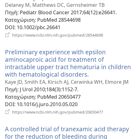
νέο
Delaney M, Matthews DC, Gernsheimer TB
παράθυρο)
Πηγή
‎: Pediatr Blood Cancer 2017;64(12):e26641.
Καταχώριση
‎: PubMed 28544698
DOI
‎: 10.1002/pbc.26641
(ανοίγει
https://www.ncbi.nlm.nih.gov/pubmed/28544698
νέο
παράθυρο)
Preliminary experience with epsilon
aminocaproic acid for treatment of
intractable upper tract hematuria in children
with hematological disorders.
(ανοίγει
νέο
Kaye JD, Smith EA, Kirsch AJ, Cerwinka WH, Elmore JM
παράθυρο)
Πηγή
‎: J Urol 2010;184(3):1152-7.
Καταχώριση
‎: PubMed 20650477
DOI
‎: 10.1016/j.juro.2010.05.020
(ανοίγει
https://www.ncbi.nlm.nih.gov/pubmed/20650477
νέο
παράθυρο)
A controlled trial of tranexamic acid therapy
for the reduction of bleeding during