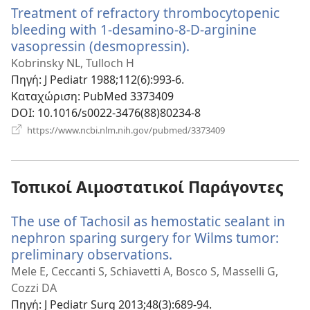
Treatment of refractory thrombocytopenic
bleeding with 1-desamino-8-D-arginine
vasopressin (desmopressin).
(ανοίγει
νέο
Kobrinsky NL, Tulloch H
παράθυρο)
Πηγή
‎: J Pediatr 1988;112(6):993-6.
Καταχώριση
‎: PubMed 3373409
DOI
‎: 10.1016/s0022-3476(88)80234-8
(ανοίγει
https://www.ncbi.nlm.nih.gov/pubmed/3373409
νέο
παράθυρο)
Τοπικοί Αιμοστατικοί Παράγοντες
The use of Tachosil as hemostatic sealant in
nephron sparing surgery for Wilms tumor:
preliminary observations.
(ανοίγει
νέο
Mele E, Ceccanti S, Schiavetti A, Bosco S, Masselli G,
παράθυρο)
Cozzi DA
Πηγή
‎: J Pediatr Surg 2013;48(3):689-94.