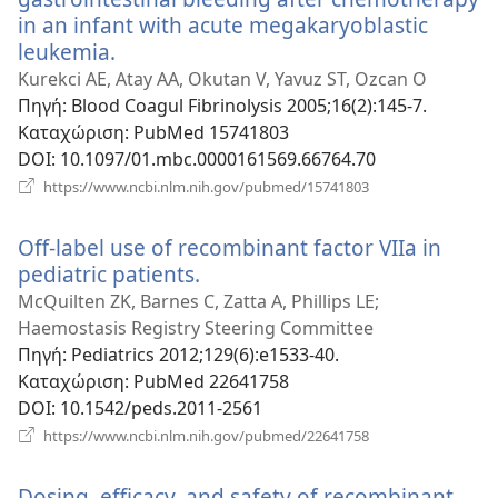
in an infant with acute megakaryoblastic
leukemia.
(ανοίγει
νέο
Kurekci AE, Atay AA, Okutan V, Yavuz ST, Ozcan O
παράθυρο)
Πηγή
‎: Blood Coagul Fibrinolysis 2005;16(2):145-7.
Καταχώριση
‎: PubMed 15741803
DOI
‎: 10.1097/01.mbc.0000161569.66764.70
(ανοίγει
https://www.ncbi.nlm.nih.gov/pubmed/15741803
νέο
παράθυρο)
Off-label use of recombinant factor VIIa in
pediatric patients.
(ανοίγει
νέο
McQuilten ZK, Barnes C, Zatta A, Phillips LE;
παράθυρο)
Haemostasis Registry Steering Committee
Πηγή
‎: Pediatrics 2012;129(6):e1533-40.
Καταχώριση
‎: PubMed 22641758
DOI
‎: 10.1542/peds.2011-2561
(ανοίγει
https://www.ncbi.nlm.nih.gov/pubmed/22641758
νέο
παράθυρο)
Dosing, efficacy, and safety of recombinant