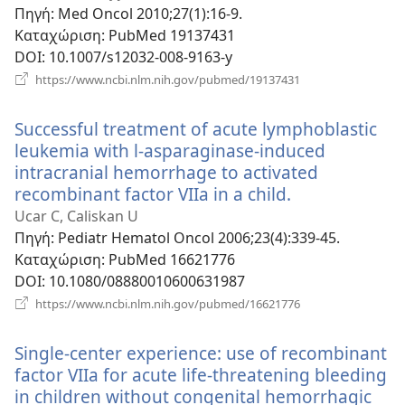
παράθυρο)
Πηγή
‎: Med Oncol 2010;27(1):16-9.
Καταχώριση
‎: PubMed 19137431
DOI
‎: 10.1007/s12032-008-9163-y
(ανοίγει
https://www.ncbi.nlm.nih.gov/pubmed/19137431
νέο
παράθυρο)
Successful treatment of acute lymphoblastic
leukemia with l-asparaginase-induced
intracranial hemorrhage to activated
recombinant factor VIIa in a child.
(ανοίγει
νέο
Ucar C, Caliskan U
παράθυρο)
Πηγή
‎: Pediatr Hematol Oncol 2006;23(4):339-45.
Καταχώριση
‎: PubMed 16621776
DOI
‎: 10.1080/08880010600631987
(ανοίγει
https://www.ncbi.nlm.nih.gov/pubmed/16621776
νέο
παράθυρο)
Single-center experience: use of recombinant
factor VIIa for acute life-threatening bleeding
in children without congenital hemorrhagic