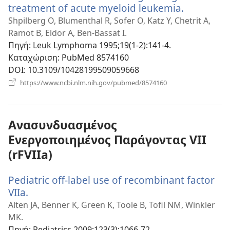
treatment of acute myeloid leukemia.
(ανοίγει
νέο
Shpilberg O, Blumenthal R, Sofer O, Katz Y, Chetrit A,
παράθυρο
Ramot B, Eldor A, Ben-Bassat I.
Πηγή
‎: Leuk Lymphoma 1995;19(1-2):141-4.
Καταχώριση
‎: PubMed 8574160
DOI
‎: 10.3109/10428199509059668
(ανοίγει
https://www.ncbi.nlm.nih.gov/pubmed/8574160
νέο
παράθυρο)
Ανασυνδυασμένος
Ενεργοποιημένος Παράγοντας VII
(rFVIIa)
Pediatric off-label use of recombinant factor
VIIa.
(ανοίγει
νέο
Alten JA, Benner K, Green K, Toole B, Tofil NM, Winkler
παράθυρο)
MK.
Πηγή
‎: Pediatrics 2009;123(3):1066-72.