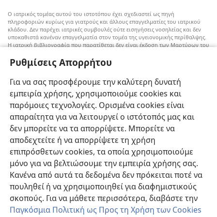
Ο ιατρικός τομέας αυτού του ιστοτόπου έχει σχεδιαστεί ως πηγή
πληροφοριών κυρίως για γιατρούς και άλλους επαγγελματίες του ιατρικού
κλάδου. Δεν παρέχει ιατρικές συμβουλές ούτε εισηγήσεις νοσηλείας και δεν
υποκαθιστά κανέναν επαγγελματία στον τομέα της υγειονομικής περίθαλψης.
Η ιατρική βιβλιογραφία που παρατίθεται δεν είναι έκδοση των Μαρτύρων του
Ιεχωβά, αλλά επισημαίνει εναλλακτικές μεθόδους αντί της μετάγγισης που
Ρυθμίσεις Απορρήτου
μπορούν να ληφθούν υπόψη. Αποτελεί ευθύνη του κάθε επαγγελματία στον
τομέα της υγειονομικής περίθαλψης να είναι ενήμερος για τυχόν νέες
πληροφορίες, να εξετάζει επιλογές νοσηλείας και να βοηθάει τον ασθενή να
Για να σας προσφέρουμε την καλύτερη δυνατή
παίρνει αποφάσεις που συμφωνούν με την ιατρική του κατάσταση, τις
επιθυμίες του, τις αξίες του και τις πεποιθήσεις του. Δεν είναι όλες οι μέθοδοι
εμπειρία χρήσης, χρησιμοποιούμε cookies και
που εμφανίζονται εδώ κατάλληλες ή αποδεκτές από όλους τους ασθενείς.
παρόμοιες τεχνολογίες. Ορισμένα cookies είναι
Ασθενείς: Να ζητάτε πάντα τη συμβουλή του γιατρού σας ή κάποιου άλλου
απαραίτητα για να λειτουργεί ο ιστότοπός μας και
επαγγελματία στον τομέα της υγειονομικής περίθαλψης όσον αφορά τις
δεν μπορείτε να τα απορρίψετε. Μπορείτε να
ιατρικές παθήσεις ή θεραπείες. Απευθυνθείτε σε κάποιον γιατρό αν νιώθετε
άρρωστοι.
αποδεχτείτε ή να απορρίψετε τη χρήση
Η χρήση αυτού του ιστοτόπου διέπεται από
όρους χρήσης
.
επιπρόσθετων cookies, τα οποία χρησιμοποιούμε
μόνο για να βελτιώσουμε την εμπειρία χρήσης σας.
Κανένα από αυτά τα δεδομένα δεν πρόκειται ποτέ να
πουληθεί ή να χρησιμοποιηθεί για διαφημιστικούς
Ρυθμίσεις Εμφάνισης
σκοπούς. Για να μάθετε περισσότερα, διαβάστε την
Παγκόσμια Πολιτική ως Προς τη Χρήση των Cookies