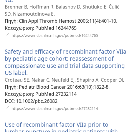
νέο
Brenner B, Hoffman R, Balashov D, Shutluko E, Čulić
παράθυρο)
SD, Nizamoutdinova E.
Πηγή
‎: Clin Appl Thromb Hemost 2005;11(4):401-10.
Καταχώριση
‎: PubMed 16244765
(ανοίγει
https://www.ncbi.nlm.nih.gov/pubmed/16244765
νέο
παράθυρο)
Safety and efficacy of recombinant factor VIIa
by pediatric age cohort: reassessment of
compassionate use and trial data supporting
US label.
(ανοίγει
νέο
Croteau SE, Nakar C, Neufeld EJ, Shapiro A, Cooper DL
παράθυρο)
Πηγή
‎: Pediatr Blood Cancer 2016;63(10):1822-8.
Καταχώριση
‎: PubMed 27232114
DOI
‎: 10.1002/pbc.26082
(ανοίγει
https://www.ncbi.nlm.nih.gov/pubmed/27232114
νέο
παράθυρο)
Use of recombinant factor VIIa prior to
lumbar puncture in pediatric patients with