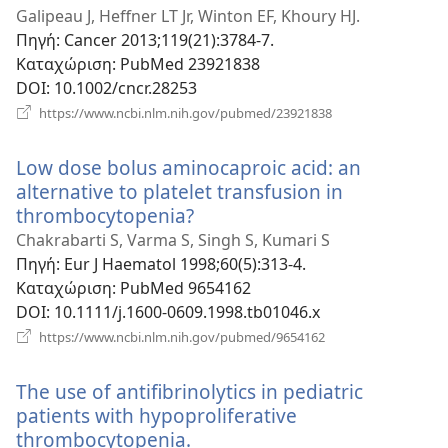
Galipeau J, Heffner LT Jr, Winton EF, Khoury HJ.
Πηγή
‎: Cancer 2013;119(21):3784-7.
Καταχώριση
‎: PubMed 23921838
DOI
‎: 10.1002/cncr.28253
(ανοίγει
https://www.ncbi.nlm.nih.gov/pubmed/23921838
νέο
παράθυρο)
Low dose bolus aminocaproic acid: an
alternative to platelet transfusion in
thrombocytopenia?
(ανοίγει
νέο
Chakrabarti S, Varma S, Singh S, Kumari S
παράθυρο)
Πηγή
‎: Eur J Haematol 1998;60(5):313-4.
Καταχώριση
‎: PubMed 9654162
DOI
‎: 10.1111/j.1600-0609.1998.tb01046.x
(ανοίγει
https://www.ncbi.nlm.nih.gov/pubmed/9654162
νέο
παράθυρο)
The use of antifibrinolytics in pediatric
patients with hypoproliferative
thrombocytopenia.
(ανοίγει