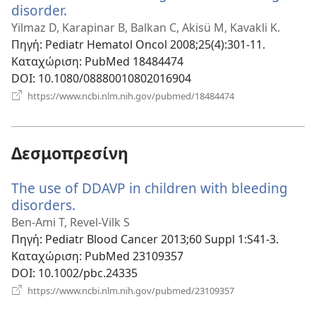
disorder.
(ανοίγει
νέο
Yilmaz D, Karapinar B, Balkan C, Akisü M, Kavakli K.
παράθυρο)
Πηγή
‎: Pediatr Hematol Oncol 2008;25(4):301-11.
Καταχώριση
‎: PubMed 18484474
DOI
‎: 10.1080/08880010802016904
(ανοίγει
https://www.ncbi.nlm.nih.gov/pubmed/18484474
νέο
παράθυρο)
Δεσμοπρεσίνη
The use of DDAVP in children with bleeding
disorders.
(ανοίγει
νέο
Ben-Ami T, Revel-Vilk S
παράθυρο)
Πηγή
‎: Pediatr Blood Cancer 2013;60 Suppl 1:S41-3.
Καταχώριση
‎: PubMed 23109357
DOI
‎: 10.1002/pbc.24335
(ανοίγει
https://www.ncbi.nlm.nih.gov/pubmed/23109357
νέο
παράθυρο)