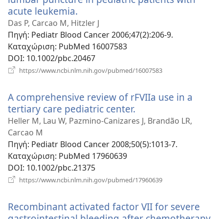
acute leukemia.
(ανοίγει
νέο
Das P, Carcao M, Hitzler J
παράθυρο)
Πηγή
‎: Pediatr Blood Cancer 2006;47(2):206-9.
Καταχώριση
‎: PubMed 16007583
DOI
‎: 10.1002/pbc.20467
(ανοίγει
https://www.ncbi.nlm.nih.gov/pubmed/16007583
νέο
παράθυρο)
A comprehensive review of rFVIIa use in a
tertiary care pediatric center.
(ανοίγει
νέο
Heller M, Lau W, Pazmino-Canizares J, Brandão LR,
παράθυρο)
Carcao M
Πηγή
‎: Pediatr Blood Cancer 2008;50(5):1013-7.
Καταχώριση
‎: PubMed 17960639
DOI
‎: 10.1002/pbc.21375
(ανοίγει
https://www.ncbi.nlm.nih.gov/pubmed/17960639
νέο
παράθυρο)
Recombinant activated factor VII for severe
gastrointestinal bleeding after chemotherapy