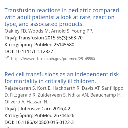
παράθυρο)
Transfusion reactions in pediatric compared
with adult patients: a look at rate, reaction
type, and associated products.
(ανοίγει
νέο
Oakley FD, Woods M, Arnold S, Young PP.
παράθυρο)
Πηγή
‎: Transfusion 2015;55(3):563-70.
Καταχώριση
‎: PubMed 25145580
DOI
‎: 10.1111/trf.12827
(ανοίγει
https://www.ncbi.nlm.nih.gov/pubmed/25145580
νέο
παράθυρο)
Red cell transfusions as an independent risk
for mortality in critically ill children.
(ανοίγει
νέο
Rajasekaran S, Kort E, Hackbarth R, Davis AT, Sanfilippo
παράθυρο)
D, Fitzgerald R, Zuiderveen S, Ndika AN, Beauchamp H,
Olivero A, Hassan N.
Πηγή
‎: J Intensive Care 2016;4:2.
Καταχώριση
‎: PubMed 26744626
DOI
‎: 10.1186/s40560-015-0122-3