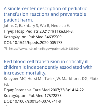
παράθυρο)
A single-center description of pediatric
transfusion reactions and preventable
patient harm.
(ανοίγει
νέο
Johns C, Bakhtary S, Wu R, Nedelcu E.
παράθυρο)
Πηγή
‎: Hosp Pediatr 2021;11(11):e334-8.
Καταχώριση
‎: PubMed 34635509
DOI
‎: 10.1542/hpeds.2020-005173
(ανοίγει
https://www.ncbi.nlm.nih.gov/pubmed/34635509
νέο
παράθυρο)
Red blood cell transfusion in critically ill
children is independently associated with
increased mortality.
(ανοίγει
νέο
Kneyber MC, Hersi MI, Twisk JW, Markhorst DG, Plötz
παράθυρο)
FB.
Πηγή
‎: Intensive Care Med 2007;33(8):1414-22.
Καταχώριση
‎: PubMed 17572875
DOI
‎: 10.1007/s00134-007-0741-9