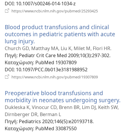
DOI
‎: 10.1007/s00246-014-1034-z
(ανοίγει
https://www.ncbi.nlm.nih.gov/pubmed/25293425
νέο
παράθυρο)
Blood product transfusions and clinical
outcomes in pediatric patients with acute
lung injury.
(ανοίγει
νέο
Church GD, Matthay MA, Liu K, Milet M, Flori HR.
παράθυρο)
Πηγή
‎: Pediatr Crit Care Med 2009;10(3):297-302.
Καταχώριση
‎: PubMed 19307809
DOI
‎: 10.1097/PCC.0b013e3181988952
(ανοίγει
https://www.ncbi.nlm.nih.gov/pubmed/19307809
νέο
παράθυρο)
Preoperative blood transfusions and
morbidity in neonates undergoing surgery.
(ανο
νέο
Dukleska K, Vinocur CD, Brenn BR, Lim DJ, Keith SW,
παρ
Dirnberger DR, Berman L
Πηγή
‎: Pediatrics 2020;146(5):e20193718.
Καταχώριση
‎: PubMed 33087550