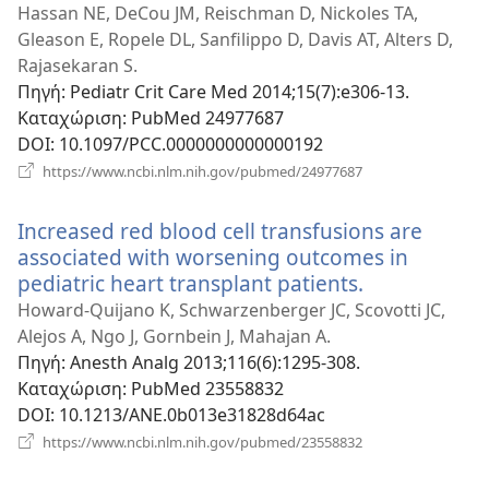
νέο
Hassan NE, DeCou JM, Reischman D, Nickoles TA,
παράθυρο)
Gleason E, Ropele DL, Sanfilippo D, Davis AT, Alters D,
Rajasekaran S.
Πηγή
‎: Pediatr Crit Care Med 2014;15(7):e306-13.
Καταχώριση
‎: PubMed 24977687
DOI
‎: 10.1097/PCC.0000000000000192
(ανοίγει
https://www.ncbi.nlm.nih.gov/pubmed/24977687
νέο
παράθυρο)
Increased red blood cell transfusions are
associated with worsening outcomes in
pediatric heart transplant patients.
(ανοίγει
νέο
Howard-Quijano K, Schwarzenberger JC, Scovotti JC,
παράθυρο)
Alejos A, Ngo J, Gornbein J, Mahajan A.
Πηγή
‎: Anesth Analg 2013;116(6):1295-308.
Καταχώριση
‎: PubMed 23558832
DOI
‎: 10.1213/ANE.0b013e31828d64ac
(ανοίγει
https://www.ncbi.nlm.nih.gov/pubmed/23558832
νέο
παράθυρο)