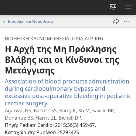
Αλλαγή
ΕΜ
γλώσσας
ΜΕ
Βιοηθική και Νομοθεσία
ιστότοπο
ΒΙΟΗΘΙΚΉ ΚΑΙ ΝΟΜΟΘΕΣΊΑ (ΠΑΙΔΙΑΤΡΙΚΉ)
Η Αρχή της Μη Πρόκλησης
Βλάβης και οι Κίνδυνοι της
Μετάγγισης
Association of blood products administration
during cardiopulmonary bypass and
excessive post-operative bleeding in pediatric
cardiac surgery.
(ανοίγει
νέο
Agarwal HS, Barrett SS, Barry K, Xu M, Saville BR,
παράθυρο)
Donahue BS, Harris ZL, Bichell DP.
Πηγή
‎: Pediatr Cardiol 2015;36(3):459-67.
Καταχώριση
‎: PubMed 25293425