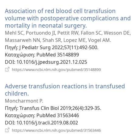
παράθυρο)
Association of red blood cell transfusion
volume with postoperative complications and
mortality in neonatal surgery.
(ανοίγει
νέο
Mehl SC, Portuondo JI, Pettit RW, Fallon SC, Wesson DE,
παράθυρο)
Massarweh NN, Shah SR, Lopez ME, Vogel AM.
Πηγή
‎: J Pediatr Surg 2022;57(11):492-500.
Καταχώριση
‎: PubMed 35148899
DOI
‎: 10.1016/j.jpedsurg.2021.12.025
(ανοίγει
https://www.ncbi.nlm.nih.gov/pubmed/35148899
νέο
παράθυρο)
Adverse transfusion reactions in transfused
children.
(ανοίγει
νέο
Moncharmont P.
παράθυρο)
Πηγή
‎: Transfus Clin Biol 2019;26(4):329-35.
Καταχώριση
‎: PubMed 31563446
DOI
‎: 10.1016/j.tracli.2019.08.002
(ανοίγει
https://www.ncbi.nlm.nih.gov/pubmed/31563446
νέο