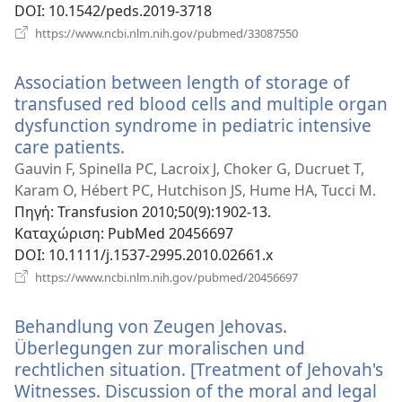
DOI
‎: 10.1542/peds.2019-3718
(ανοίγει
https://www.ncbi.nlm.nih.gov/pubmed/33087550
νέο
παράθυρο)
Association between length of storage of
transfused red blood cells and multiple organ
dysfunction syndrome in pediatric intensive
care patients.
(ανοίγει
νέο
Gauvin F, Spinella PC, Lacroix J, Choker G, Ducruet T,
παράθυρο)
Karam O, Hébert PC, Hutchison JS, Hume HA, Tucci M.
Πηγή
‎: Transfusion 2010;50(9):1902-13.
Καταχώριση
‎: PubMed 20456697
DOI
‎: 10.1111/j.1537-2995.2010.02661.x
(ανοίγει
https://www.ncbi.nlm.nih.gov/pubmed/20456697
νέο
παράθυρο)
Behandlung von Zeugen Jehovas.
Überlegungen zur moralischen und
rechtlichen situation. [Treatment of Jehovah's
Witnesses. Discussion of the moral and legal