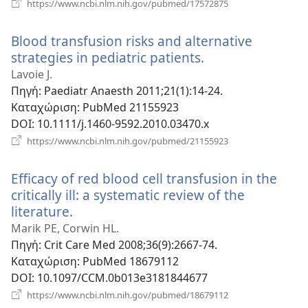
(ανοίγει
https://www.ncbi.nlm.nih.gov/pubmed/17572875
νέο
παράθυρο)
Blood transfusion risks and alternative
strategies in pediatric patients.
(ανοίγει
νέο
Lavoie J.
παράθυρο)
Πηγή
‎: Paediatr Anaesth 2011;21(1):14-24.
Καταχώριση
‎: PubMed 21155923
DOI
‎: 10.1111/j.1460-9592.2010.03470.x
(ανοίγει
https://www.ncbi.nlm.nih.gov/pubmed/21155923
νέο
παράθυρο)
Efficacy of red blood cell transfusion in the
critically ill: a systematic review of the
literature.
(ανοίγει
νέο
Marik PE, Corwin HL.
παράθυρο)
Πηγή
‎: Crit Care Med 2008;36(9):2667-74.
Καταχώριση
‎: PubMed 18679112
DOI
‎: 10.1097/CCM.0b013e3181844677
(ανοίγει
https://www.ncbi.nlm.nih.gov/pubmed/18679112
νέο