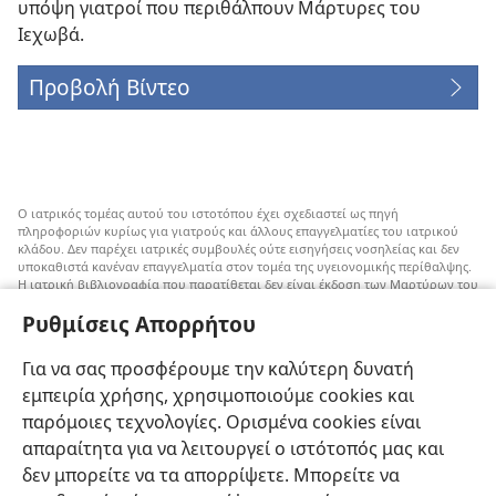
υπόψη γιατροί που περιθάλπουν Μάρτυρες του
Ιεχωβά.
Προβολή Βίντεο
Ο ιατρικός τομέας αυτού του ιστοτόπου έχει σχεδιαστεί ως πηγή
πληροφοριών κυρίως για γιατρούς και άλλους επαγγελματίες του ιατρικού
κλάδου. Δεν παρέχει ιατρικές συμβουλές ούτε εισηγήσεις νοσηλείας και δεν
υποκαθιστά κανέναν επαγγελματία στον τομέα της υγειονομικής περίθαλψης.
Η ιατρική βιβλιογραφία που παρατίθεται δεν είναι έκδοση των Μαρτύρων του
Ιεχωβά, αλλά επισημαίνει εναλλακτικές μεθόδους αντί της μετάγγισης που
Ρυθμίσεις Απορρήτου
μπορούν να ληφθούν υπόψη. Αποτελεί ευθύνη του κάθε επαγγελματία στον
τομέα της υγειονομικής περίθαλψης να είναι ενήμερος για τυχόν νέες
πληροφορίες, να εξετάζει επιλογές νοσηλείας και να βοηθάει τον ασθενή να
Για να σας προσφέρουμε την καλύτερη δυνατή
παίρνει αποφάσεις που συμφωνούν με την ιατρική του κατάσταση, τις
επιθυμίες του, τις αξίες του και τις πεποιθήσεις του. Δεν είναι όλες οι μέθοδοι
εμπειρία χρήσης, χρησιμοποιούμε cookies και
που εμφανίζονται εδώ κατάλληλες ή αποδεκτές από όλους τους ασθενείς.
παρόμοιες τεχνολογίες. Ορισμένα cookies είναι
Ασθενείς: Να ζητάτε πάντα τη συμβουλή του γιατρού σας ή κάποιου άλλου
απαραίτητα για να λειτουργεί ο ιστότοπός μας και
επαγγελματία στον τομέα της υγειονομικής περίθαλψης όσον αφορά τις
δεν μπορείτε να τα απορρίψετε. Μπορείτε να
ιατρικές παθήσεις ή θεραπείες. Απευθυνθείτε σε κάποιον γιατρό αν νιώθετε
άρρωστοι.