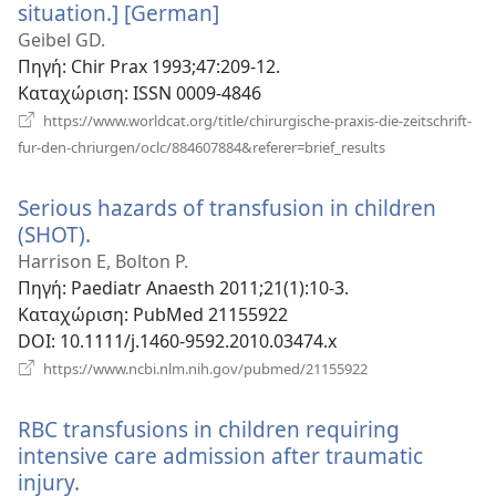
situation.] [German]
(ανοίγει
νέο
Geibel GD.
παράθυρο)
Πηγή
‎: Chir Prax 1993;47:209-12.
Καταχώριση
‎: ISSN 0009-4846
https://www.worldcat.org/title/chirurgische-praxis-die-zeitschrift-
(ανοίγει
fur-den-chriurgen/oclc/884607884&referer=brief_results
νέο
παράθυρο)
Serious hazards of transfusion in children
(SHOT).
(ανοίγει
νέο
Harrison E, Bolton P.
παράθυρο)
Πηγή
‎: Paediatr Anaesth 2011;21(1):10-3.
Καταχώριση
‎: PubMed 21155922
DOI
‎: 10.1111/j.1460-9592.2010.03474.x
(ανοίγει
https://www.ncbi.nlm.nih.gov/pubmed/21155922
νέο
παράθυρο)
RBC transfusions in children requiring
intensive care admission after traumatic
injury.
(ανοίγει