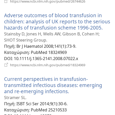
(ανοίγει
https://www.ncbi.nlm.nih.gov/pubmed/26744626
νέο
παράθυρο)
Adverse outcomes of blood transfusion in
children: analysis of UK reports to the serious
hazards of transfusion scheme 1996-2005.
(ανοί
νέο
Stainsby D, Jones H, Wells AW, Gibson B, Cohen H;
παρά
SHOT Steering Group.
Πηγή
‎: Br J Haematol 2008;141(1):73-9.
Καταχώριση
‎: PubMed 18324969
DOI
‎: 10.1111/j.1365-2141.2008.07022.x
(ανοίγει
https://www.ncbi.nlm.nih.gov/pubmed/18324969
νέο
παράθυρο)
Current perspectives in transfusion-
transmitted infectious diseases: emerging
and re-emerging infections.
(ανοίγει
νέο
Stramer SL.
παράθυρο)
Πηγή
‎: ISBT Sci Ser 2014;9(1):30-6.
Καταχώριση
‎: PubMed 25210533