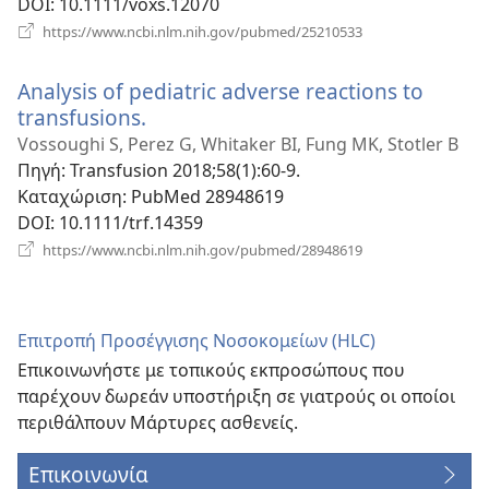
DOI
‎: 10.1111/voxs.12070
(ανοίγει
https://www.ncbi.nlm.nih.gov/pubmed/25210533
νέο
παράθυρο)
Analysis of pediatric adverse reactions to
transfusions.
(ανοίγει
νέο
Vossoughi S, Perez G, Whitaker BI, Fung MK, Stotler B
παράθυρο)
Πηγή
‎: Transfusion 2018;58(1):60-9.
Καταχώριση
‎: PubMed 28948619
DOI
‎: 10.1111/trf.14359
(ανοίγει
https://www.ncbi.nlm.nih.gov/pubmed/28948619
νέο
παράθυρο)
Επιτροπή Προσέγγισης Νοσοκομείων (HLC)
Επικοινωνήστε με τοπικούς εκπροσώπους που
παρέχουν δωρεάν υποστήριξη σε γιατρούς οι οποίοι
περιθάλπουν Μάρτυρες ασθενείς.
Επικοινωνία