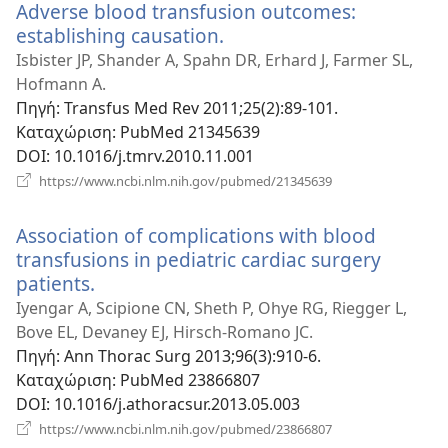
Adverse blood transfusion outcomes:
establishing causation.
(ανοίγει
νέο
Isbister JP, Shander A, Spahn DR, Erhard J, Farmer SL,
παράθυρο)
Hofmann A.
Πηγή
‎: Transfus Med Rev 2011;25(2):89-101.
Καταχώριση
‎: PubMed 21345639
DOI
‎: 10.1016/j.tmrv.2010.11.001
(ανοίγει
https://www.ncbi.nlm.nih.gov/pubmed/21345639
νέο
παράθυρο)
Association of complications with blood
transfusions in pediatric cardiac surgery
patients.
(ανοίγει
νέο
Iyengar A, Scipione CN, Sheth P, Ohye RG, Riegger L,
παράθυρο)
Bove EL, Devaney EJ, Hirsch-Romano JC.
Πηγή
‎: Ann Thorac Surg 2013;96(3):910-6.
Καταχώριση
‎: PubMed 23866807
DOI
‎: 10.1016/j.athoracsur.2013.05.003
(ανοίγει
https://www.ncbi.nlm.nih.gov/pubmed/23866807
νέο