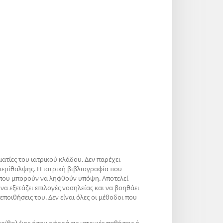
ατίες του ιατρικού κλάδου. Δεν παρέχει
περίθαλψης. Η ιατρική βιβλιογραφία που
ς που μπορούν να ληφθούν υπόψη. Αποτελεί
να εξετάζει επιλογές νοσηλείας και να βοηθάει
εποιθήσεις του. Δεν είναι όλες οι μέθοδοι που
ερίθαλψης όσον αφορά τις ιατρικές παθήσεις ή