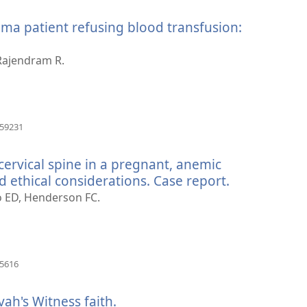
παράθυρο)
ma patient refusing blood transfusion:
Rajendram R.
(ανοίγει
059231
νέο
παράθυρο)
cervical spine in a pregnant, anemic
d ethical considerations. Case report.
(ανοίγει
νέο
o ED, Henderson FC.
παράθυρο)
(ανοίγει
85616
νέο
παράθυρο)
ah's Witness faith.
(ανοίγει