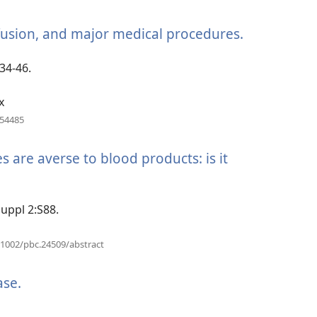
νέο
παράθυρο)
sfusion, and major medical procedures.
(ανοίγει
νέο
παράθυρο)
34-46.
x
(ανοίγει
754485
νέο
παράθυρο)
s are averse to blood products: is it
)
Suppl 2:S88.
(ανοίγει
0.1002/pbc.24509/abstract
νέο
παράθυρο)
ase.
(ανοίγει
νέο
παράθυρο)