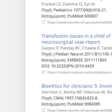
Frankel LS, Damme CJ, Eys JV.
Πηγή
‎: Pediatrics 1977;60(6):916-21.
Καταχώριση
‎: PubMed 600607
https://www.ncbi.nlm.nih.gov/pubmed/600
Transfusion issues in a child o
neurosurgical case report.
(ανο
νέο
Ganjoo P, Panday BC, Chawla R, Tand
παρ
Πηγή
‎: J Pediatr Neurol 2011;9(1):105-7
Καταχώριση
‎: EMBASE 2011111803
DOI
‎: 10.3233/JPN-2010-0439
https://content.iospress.com/articles/journ
Bioethics for clinicians: 9. Invo
Harrison C, Kenny NP, Sidarous M, Ro
Πηγή
‎: CMAJ 1997;156(6):825-8.
Καταχώριση
‎: PubMed 9084389
https://www.ncbi.nlm.nih.gov/pubmed/90