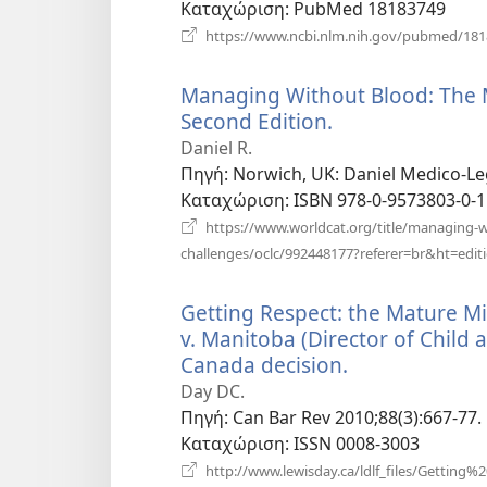
Καταχώριση
‎: PubMed 18183749
https://www.ncbi.nlm.nih.gov/pubmed/18
Managing Without Blood: The M
Second Edition.
(ανοίγει
νέο
Daniel R.
παράθυρο)
Πηγή
‎: Norwich, UK: Daniel Medico-Leg
Καταχώριση
‎: ISBN 978-0-9573803-0-1
https://www.worldcat.org/title/managing-wi
challenges/oclc/992448177?referer=br&ht=edit
Getting Respect: the Mature Mi
v. Manitoba (Director of Child 
Canada decision.
(ανοίγει
νέο
Day DC.
παράθυρο)
Πηγή
‎: Can Bar Rev 2010;88(3):667-77.
Καταχώριση
‎: ISSN 0008-3003
http://www.lewisday.ca/ldlf_files/Getting%