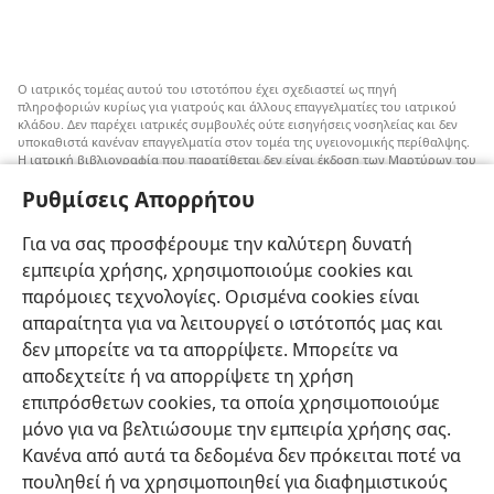
Ο ιατρικός τομέας αυτού του ιστοτόπου έχει σχεδιαστεί ως πηγή
πληροφοριών κυρίως για γιατρούς και άλλους επαγγελματίες του ιατρικού
κλάδου. Δεν παρέχει ιατρικές συμβουλές ούτε εισηγήσεις νοσηλείας και δεν
υποκαθιστά κανέναν επαγγελματία στον τομέα της υγειονομικής περίθαλψης.
Η ιατρική βιβλιογραφία που παρατίθεται δεν είναι έκδοση των Μαρτύρων του
Ιεχωβά, αλλά επισημαίνει εναλλακτικές μεθόδους αντί της μετάγγισης που
Ρυθμίσεις Απορρήτου
μπορούν να ληφθούν υπόψη. Αποτελεί ευθύνη του κάθε επαγγελματία στον
τομέα της υγειονομικής περίθαλψης να είναι ενήμερος για τυχόν νέες
πληροφορίες, να εξετάζει επιλογές νοσηλείας και να βοηθάει τον ασθενή να
Για να σας προσφέρουμε την καλύτερη δυνατή
παίρνει αποφάσεις που συμφωνούν με την ιατρική του κατάσταση, τις
επιθυμίες του, τις αξίες του και τις πεποιθήσεις του. Δεν είναι όλες οι μέθοδοι
εμπειρία χρήσης, χρησιμοποιούμε cookies και
που εμφανίζονται εδώ κατάλληλες ή αποδεκτές από όλους τους ασθενείς.
παρόμοιες τεχνολογίες. Ορισμένα cookies είναι
Ασθενείς: Να ζητάτε πάντα τη συμβουλή του γιατρού σας ή κάποιου άλλου
απαραίτητα για να λειτουργεί ο ιστότοπός μας και
επαγγελματία στον τομέα της υγειονομικής περίθαλψης όσον αφορά τις
δεν μπορείτε να τα απορρίψετε. Μπορείτε να
ιατρικές παθήσεις ή θεραπείες. Απευθυνθείτε σε κάποιον γιατρό αν νιώθετε
άρρωστοι.
αποδεχτείτε ή να απορρίψετε τη χρήση
Η χρήση αυτού του ιστοτόπου διέπεται από
όρους χρήσης
.
επιπρόσθετων cookies, τα οποία χρησιμοποιούμε
μόνο για να βελτιώσουμε την εμπειρία χρήσης σας.
Κανένα από αυτά τα δεδομένα δεν πρόκειται ποτέ να
πουληθεί ή να χρησιμοποιηθεί για διαφημιστικούς