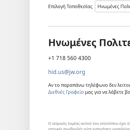
Επιλογή Τοποθεσίας
Ηνωμένες Πολιτε
+1 718 560 4300
hid.us@jw.org
Αν το παραπάνω τηλέφωνο δεν λειτο
Διεθνές Γραφείο
μας για να λάβετε β
Ο ιατρικός τομέας αυτού του ιστοτόπου έχει 
ιατρικές συμβουλές ούτε εισηγήσεις νοσηλεία