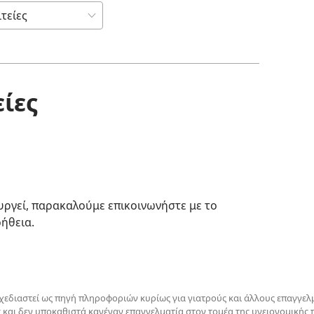
ίες
υργεί, παρακαλούμε επικοινωνήστε με το
οήθεια.
σχεδιαστεί ως πηγή πληροφοριών κυρίως για γιατρούς και άλλους επαγγελμ
ς και δεν υποκαθιστά κανέναν επαγγελματία στον τομέα της υγειονομικής 