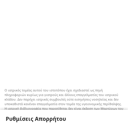
Ο ιατρικός τομέας αυτού του ιστοτόπου έχει σχεδιαστεί ως πηγή
πληροφοριών κυρίως για γιατρούς και άλλους επαγγελματίες του ιατρικού
κλάδου. Δεν παρέχει ιατρικές συμβουλές ούτε εισηγήσεις νοσηλείας και δεν
υποκαθιστά κανέναν επαγγελματία στον τομέα της υγειονομικής περίθαλψης.
Η ιατρική βιβλιογραφία που παρατίθεται δεν είναι έκδοση των Μαρτύρων του
Ιεχωβά, αλλά επισημαίνει εναλλακτικές μεθόδους αντί της μετάγγισης που
Ρυθμίσεις Απορρήτου
μπορούν να ληφθούν υπόψη. Αποτελεί ευθύνη του κάθε επαγγελματία στον
τομέα της υγειονομικής περίθαλψης να είναι ενήμερος για τυχόν νέες
πληροφορίες, να εξετάζει επιλογές νοσηλείας και να βοηθάει τον ασθενή να