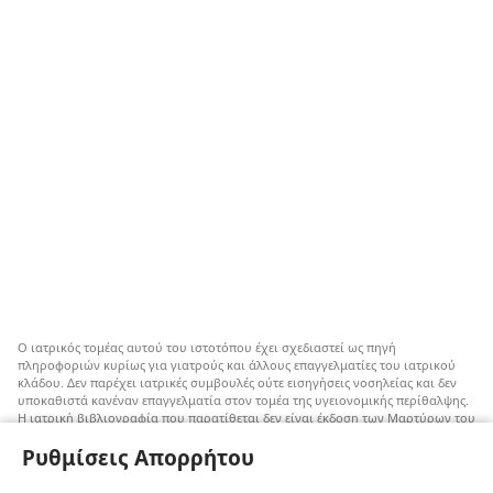
Ο ιατρικός τομέας αυτού του ιστοτόπου έχει σχεδιαστεί ως πηγή
πληροφοριών κυρίως για γιατρούς και άλλους επαγγελματίες του ιατρικού
κλάδου. Δεν παρέχει ιατρικές συμβουλές ούτε εισηγήσεις νοσηλείας και δεν
υποκαθιστά κανέναν επαγγελματία στον τομέα της υγειονομικής περίθαλψης.
Η ιατρική βιβλιογραφία που παρατίθεται δεν είναι έκδοση των Μαρτύρων του
Ιεχωβά, αλλά επισημαίνει εναλλακτικές μεθόδους αντί της μετάγγισης που
Ρυθμίσεις Απορρήτου
μπορούν να ληφθούν υπόψη. Αποτελεί ευθύνη του κάθε επαγγελματία στον
τομέα της υγειονομικής περίθαλψης να είναι ενήμερος για τυχόν νέες
πληροφορίες, να εξετάζει επιλογές νοσηλείας και να βοηθάει τον ασθενή να