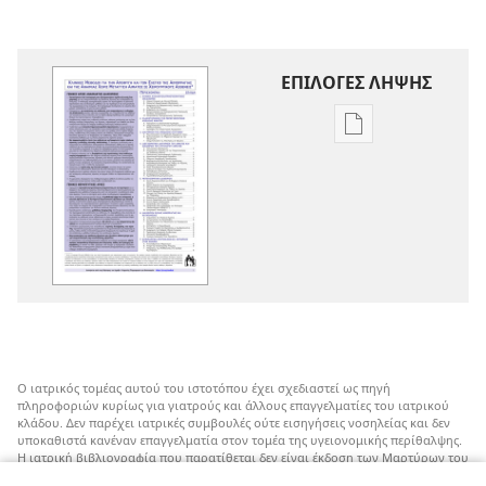
ΕΠΙΛΟΓΕΣ ΛΗΨΗΣ
Επιλογές
λήψης
εκδόσεων
Κλινικές
Μέθοδοι
για
την
Αποφυγή
και
τον
Ο ιατρικός τομέας αυτού του ιστοτόπου έχει σχεδιαστεί ως πηγή
Έλεγχο
πληροφοριών κυρίως για γιατρούς και άλλους επαγγελματίες του ιατρικού
της
κλάδου. Δεν παρέχει ιατρικές συμβουλές ούτε εισηγήσεις νοσηλείας και δεν
υποκαθιστά κανέναν επαγγελματία στον τομέα της υγειονομικής περίθαλψης.
Αιμορραγίας
Η ιατρική βιβλιογραφία που παρατίθεται δεν είναι έκδοση των Μαρτύρων του
και
Ιεχωβά, αλλά επισημαίνει εναλλακτικές μεθόδους αντί της μετάγγισης που