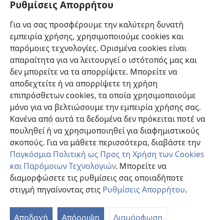
Ρυθμίσεις Απορρήτου
μπορούν να ληφθούν υπόψη. Αποτελεί ευθύνη του κάθε επαγγελματία στον
της
τομέα της υγειονομικής περίθαλψης να είναι ενήμερος για τυχόν νέες
Αναιμίας
πληροφορίες, να εξετάζει επιλογές νοσηλείας και να βοηθάει τον ασθενή να
Για να σας προσφέρουμε την καλύτερη δυνατή
παίρνει αποφάσεις που συμφωνούν με την ιατρική του κατάσταση, τις
Χωρίς
επιθυμίες του, τις αξίες του και τις πεποιθήσεις του. Δεν είναι όλες οι μέθοδοι
εμπειρία χρήσης, χρησιμοποιούμε cookies και
Μετάγγιση
που εμφανίζονται εδώ κατάλληλες ή αποδεκτές από όλους τους ασθενείς.
παρόμοιες τεχνολογίες. Ορισμένα cookies είναι
Αίματος
Ασθενείς: Να ζητάτε πάντα τη συμβουλή του γιατρού σας ή κάποιου άλλου
απαραίτητα για να λειτουργεί ο ιστότοπός μας και
επαγγελματία στον τομέα της υγειονομικής περίθαλψης όσον αφορά τις
σε
δεν μπορείτε να τα απορρίψετε. Μπορείτε να
ιατρικές παθήσεις ή θεραπείες. Απευθυνθείτε σε κάποιον γιατρό αν νιώθετε
Χειρουργικούς
άρρωστοι.
αποδεχτείτε ή να απορρίψετε τη χρήση
Ασθενείς
Η χρήση αυτού του ιστοτόπου διέπεται από
όρους χρήσης
.
επιπρόσθετων cookies, τα οποία χρησιμοποιούμε
μόνο για να βελτιώσουμε την εμπειρία χρήσης σας.
Κανένα από αυτά τα δεδομένα δεν πρόκειται ποτέ να
πουληθεί ή να χρησιμοποιηθεί για διαφημιστικούς
Ρυθμίσεις Εμφάνισης
σκοπούς. Για να μάθετε περισσότερα, διαβάστε την
Παγκόσμια Πολιτική ως Προς τη Χρήση των Cookies
και Παρόμοιων Τεχνολογιών
. Μπορείτε να
διαμορφώσετε τις ρυθμίσεις σας οποιαδήποτε
Copyright
© 2026 Watch Tower Bible and Tract Society of Pennsylvania.
στιγμή πηγαίνοντας στις
Ρυθμίσεις Απορρήτου
.
ΟΡΟΙ ΧΡΗΣΗΣ
|
ΠΟΛΙΤΙΚΗ ΑΠΟΡΡΗΤΟΥ
|
ΡΥΘΜΙΣΕΙΣ ΑΠΟΡΡΗΤΟΥ
Αποδοχή
Απόρριψη
Διαμόρφωση