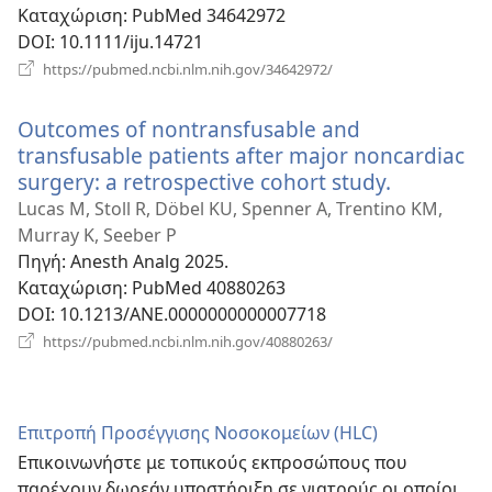
Καταχώριση
‎: PubMed 34642972
DOI
‎: 10.1111/iju.14721
(ανοίγει
https://pubmed.ncbi.nlm.nih.gov/34642972/
νέο
παράθυρο)
Outcomes of nontransfusable and
transfusable patients after major noncardiac
surgery: a retrospective cohort study.
(ανοίγει
νέο
Lucas M, Stoll R, Döbel KU, Spenner A, Trentino KM,
παράθυρο
Murray K, Seeber P
Πηγή
‎: Anesth Analg 2025.
Καταχώριση
‎: PubMed 40880263
DOI
‎: 10.1213/ANE.0000000000007718
(ανοίγει
https://pubmed.ncbi.nlm.nih.gov/40880263/
νέο
παράθυρο)
Επιτροπή Προσέγγισης Νοσοκομείων (HLC)
Επικοινωνήστε με τοπικούς εκπροσώπους που
παρέχουν δωρεάν υποστήριξη σε γιατρούς οι οποίοι