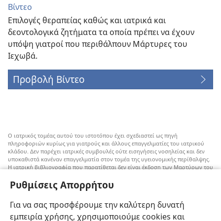
Βίντεο
Επιλογές θεραπείας καθώς και ιατρικά και
δεοντολογικά ζητήματα τα οποία πρέπει να έχουν
υπόψη γιατροί που περιθάλπουν Μάρτυρες του
Ιεχωβά.
Προβολή Βίντεο
Ο ιατρικός τομέας αυτού του ιστοτόπου έχει σχεδιαστεί ως πηγή
πληροφοριών κυρίως για γιατρούς και άλλους επαγγελματίες του ιατρικού
κλάδου. Δεν παρέχει ιατρικές συμβουλές ούτε εισηγήσεις νοσηλείας και δεν
υποκαθιστά κανέναν επαγγελματία στον τομέα της υγειονομικής περίθαλψης.
Η ιατρική βιβλιογραφία που παρατίθεται δεν είναι έκδοση των Μαρτύρων του
Ιεχωβά, αλλά επισημαίνει εναλλακτικές μεθόδους αντί της μετάγγισης που
Ρυθμίσεις Απορρήτου
μπορούν να ληφθούν υπόψη. Αποτελεί ευθύνη του κάθε επαγγελματία στον
τομέα της υγειονομικής περίθαλψης να είναι ενήμερος για τυχόν νέες
πληροφορίες, να εξετάζει επιλογές νοσηλείας και να βοηθάει τον ασθενή να
Για να σας προσφέρουμε την καλύτερη δυνατή
παίρνει αποφάσεις που συμφωνούν με την ιατρική του κατάσταση, τις
επιθυμίες του, τις αξίες του και τις πεποιθήσεις του. Δεν είναι όλες οι μέθοδοι
εμπειρία χρήσης, χρησιμοποιούμε cookies και