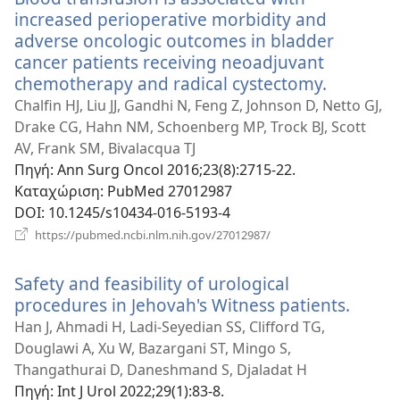
increased perioperative morbidity and
adverse oncologic outcomes in bladder
cancer patients receiving neoadjuvant
chemotherapy and radical cystectomy.
(ανοίγει
νέο
Chalfin HJ, Liu JJ, Gandhi N, Feng Z, Johnson D, Netto GJ,
παράθυρ
Drake CG, Hahn NM, Schoenberg MP, Trock BJ, Scott
AV, Frank SM, Bivalacqua TJ
Πηγή
‎: Ann Surg Oncol 2016;23(8):2715-22.
Καταχώριση
‎: PubMed 27012987
DOI
‎: 10.1245/s10434-016-5193-4
(ανοίγει
https://pubmed.ncbi.nlm.nih.gov/27012987/
νέο
παράθυρο)
Safety and feasibility of urological
procedures in Jehovah's Witness patients.
(ανοίγ
νέο
Han J, Ahmadi H, Ladi-Seyedian SS, Clifford TG,
παράθ
Douglawi A, Xu W, Bazargani ST, Mingo S,
Thangathurai D, Daneshmand S, Djaladat H
Πηγή
‎: Int J Urol 2022;29(1):83-8.