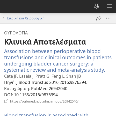
Αλλαγή
ΕΜ
γλώσσας
ΜΕ
Ιατρική και Χειρουργική
ιστότοπο
ΟΥΡΟΛΟΓΊΑ
Κλινικά Αποτελέσματα
Association between perioperative blood
transfusions and clinical outcomes in patients
undergoing bladder cancer surgery: a
systematic review and meta-analysis study.
(ανο
νέο
Cata JP, Lasala J, Pratt G, Feng L, Shah JB
παρ
Πηγή
‎: J Blood Transfus 2016;2016:9876394.
Καταχώριση
‎: PubMed 26942040
DOI
‎: 10.1155/2016/9876394
(ανοίγει
https://pubmed.ncbi.nlm.nih.gov/26942040/
νέο
παράθυρο)
Blood transfusion is associated with