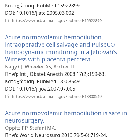
Καταχώριση
‎: PubMed 15922899
DOI
‎: 10.1016/j.atc.2005.03.002
(ανοίγει
https://www.ncbi.nlm.nih.gov/pubmed/15922899
νέο
παράθυρο)
Acute normovolemic hemodilution,
intraoperative cell salvage and PulseCO
hemodynamic monitoring in a Jehovah's
Witness with placenta percreta.
(ανοίγει
νέο
Nagy CJ, Wheeler AS, Archer TL.
παράθυρο)
Πηγή
‎: Int J Obstet Anesth 2008;17(2):159-63.
Καταχώριση
‎: PubMed 18308549
DOI
‎: 10.1016/j.ijoa.2007.07.005
(ανοίγει
https://www.ncbi.nlm.nih.gov/pubmed/18308549
νέο
παράθυρο)
Acute normovolemic hemodilution is safe in
neurosurgery.
(ανοίγει
νέο
Oppitz PP, Stefani MA.
παράθυρο)
Πηγή
‎: World Neurosurg 2013;79(5-6):719-24.