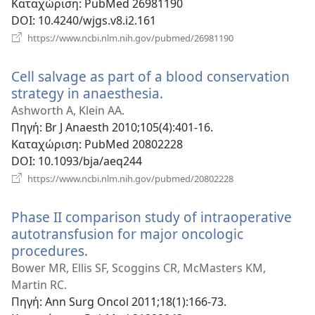
Καταχώριση
‎: PubMed 26981190
DOI
‎: 10.4240/wjgs.v8.i2.161
(ανοίγει
https://www.ncbi.nlm.nih.gov/pubmed/26981190
νέο
παράθυρο)
Cell salvage as part of a blood conservation
strategy in anaesthesia.
(ανοίγει
νέο
Ashworth A, Klein AA.
παράθυρο)
Πηγή
‎: Br J Anaesth 2010;105(4):401-16.
Καταχώριση
‎: PubMed 20802228
DOI
‎: 10.1093/bja/aeq244
(ανοίγει
https://www.ncbi.nlm.nih.gov/pubmed/20802228
νέο
παράθυρο)
Phase II comparison study of intraoperative
autotransfusion for major oncologic
procedures.
(ανοίγει
νέο
Bower MR, Ellis SF, Scoggins CR, McMasters KM,
παράθυρο)
Martin RC.
Πηγή
‎: Ann Surg Oncol 2011;18(1):166-73.