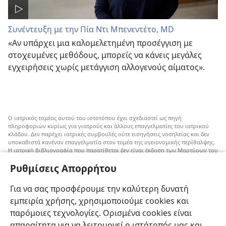
Συνέντευξη με την Πία Ντι Μπενεντέτο, MD
«Αν υπάρχει μια καλομελετημένη προσέγγιση με
στοχευμένες μεθόδους, μπορείς να κάνεις μεγάλες
εγχειρήσεις χωρίς μετάγγιση αλλογενούς αίματος».
Ο ιατρικός τομέας αυτού του ιστοτόπου έχει σχεδιαστεί ως πηγή
πληροφοριών κυρίως για γιατρούς και άλλους επαγγελματίες του ιατρικού
κλάδου. Δεν παρέχει ιατρικές συμβουλές ούτε εισηγήσεις νοσηλείας και δεν
υποκαθιστά κανέναν επαγγελματία στον τομέα της υγειονομικής περίθαλψης.
Η ιατρική βιβλιογραφία που παρατίθεται δεν είναι έκδοση των Μαρτύρων του
Ιεχωβά, αλλά επισημαίνει εναλλακτικές μεθόδους αντί της μετάγγισης που
Ρυθμίσεις Απορρήτου
μπορούν να ληφθούν υπόψη. Αποτελεί ευθύνη του κάθε επαγγελματία στον
τομέα της υγειονομικής περίθαλψης να είναι ενήμερος για τυχόν νέες
πληροφορίες, να εξετάζει επιλογές νοσηλείας και να βοηθάει τον ασθενή να
Για να σας προσφέρουμε την καλύτερη δυνατή
παίρνει αποφάσεις που συμφωνούν με την ιατρική του κατάσταση, τις
επιθυμίες του, τις αξίες του και τις πεποιθήσεις του. Δεν είναι όλες οι μέθοδοι
εμπειρία χρήσης, χρησιμοποιούμε cookies και
που εμφανίζονται εδώ κατάλληλες ή αποδεκτές από όλους τους ασθενείς.
παρόμοιες τεχνολογίες. Ορισμένα cookies είναι
Ασθενείς: Να ζητάτε πάντα τη συμβουλή του γιατρού σας ή κάποιου άλλου
απαραίτητα για να λειτουργεί ο ιστότοπός μας και