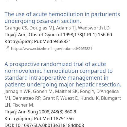
νέο
παράθυρο)
The use of acute hemodilution in parturients
undergoing cesarean section.
(ανοίγει
νέο
Grange CS, Douglas MJ, Adams TJ, Wadsworth LD.
παράθυρο)
Πηγή
‎: Am J Obstet Gynecol 1998;178(1 Pt 1):156-60.
Καταχώριση
‎: PubMed 9465821
(ανοίγει
https://www.ncbi.nlm.nih.gov/pubmed/9465821
νέο
παράθυρο)
A prospective randomized trial of acute
normovolemic hemodilution compared to
standard intraoperative management in
patients undergoing major hepatic resection.
(α
ν
Jarnagin WR, Gonen M, Maithel SK, Fong Y, D'Angelica
π
MI, Dematteo RP, Grant F, Wuest D, Kundu K, Blumgart
LH, Fischer M.
Πηγή
‎: Ann Surg 2008;248(3):360-9.
Καταχώριση
‎: PubMed 18791356
DOI
‎: 10.1097/SLA.0b013e318184db08