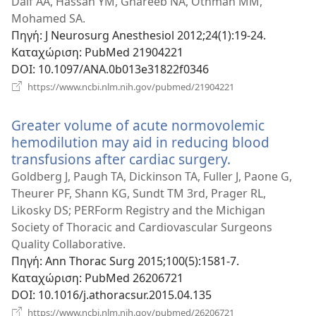
νέο
Daif AA, Hassan YM, Ghareeb NA, Othman MM,
παρ
Mohamed SA.
Πηγή
‎: J Neurosurg Anesthesiol 2012;24(1):19-24.
Καταχώριση
‎: PubMed 21904221
DOI
‎: 10.1097/ANA.0b013e31822f0346
(ανοίγει
https://www.ncbi.nlm.nih.gov/pubmed/21904221
νέο
παράθυρο)
Greater volume of acute normovolemic
hemodilution may aid in reducing blood
transfusions after cardiac surgery.
(ανοίγει
νέο
Goldberg J, Paugh TA, Dickinson TA, Fuller J, Paone G,
παράθυρο)
Theurer PF, Shann KG, Sundt TM 3rd, Prager RL,
Likosky DS; PERForm Registry and the Michigan
Society of Thoracic and Cardiovascular Surgeons
Quality Collaborative.
Πηγή
‎: Ann Thorac Surg 2015;100(5):1581-7.
Καταχώριση
‎: PubMed 26206721
DOI
‎: 10.1016/j.athoracsur.2015.04.135
(ανοίγει
https://www.ncbi.nlm.nih.gov/pubmed/26206721