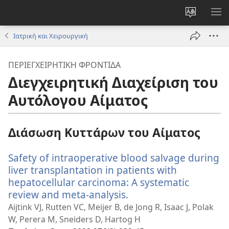
Αλλαγή
ΕΜ
γλώσσας
ΜΕ
Ιατρική και Χειρουργική
ιστότοπο
ΠΕΡΙΕΓΧΕΙΡΗΤΙΚΉ ΦΡΟΝΤΊΔΑ
Διεγχειρητική Διαχείριση του
Αυτόλογου Αίματος
Διάσωση Κυττάρων του Αίματος
Safety of intraoperative blood salvage during
liver transplantation in patients with
hepatocellular carcinoma: A systematic
review and meta-analysis.
(ανοίγει
νέο
Aijtink VJ, Rutten VC, Meijer B, de Jong R, Isaac J, Polak
παράθυρο)
W, Perera M, Sneiders D, Hartog H