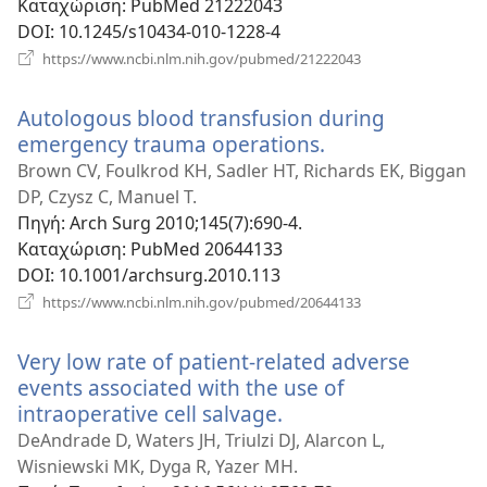
Καταχώριση
‎: PubMed 21222043
DOI
‎: 10.1245/s10434-010-1228-4
(ανοίγει
https://www.ncbi.nlm.nih.gov/pubmed/21222043
νέο
παράθυρο)
Autologous blood transfusion during
emergency trauma operations.
(ανοίγει
νέο
Brown CV, Foulkrod KH, Sadler HT, Richards EK, Biggan
παράθυρο)
DP, Czysz C, Manuel T.
Πηγή
‎: Arch Surg 2010;145(7):690-4.
Καταχώριση
‎: PubMed 20644133
DOI
‎: 10.1001/archsurg.2010.113
(ανοίγει
https://www.ncbi.nlm.nih.gov/pubmed/20644133
νέο
παράθυρο)
Very low rate of patient-related adverse
events associated with the use of
intraoperative cell salvage.
(ανοίγει
νέο
DeAndrade D, Waters JH, Triulzi DJ, Alarcon L,
παράθυρο)
Wisniewski MK, Dyga R, Yazer MH.