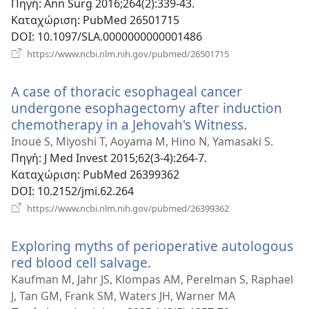
Πηγή
‎: Ann Surg 2016;264(2):339-43.
Καταχώριση
‎: PubMed 26501715
DOI
‎: 10.1097/SLA.0000000000001486
(ανοίγει
https://www.ncbi.nlm.nih.gov/pubmed/26501715
νέο
παράθυρο)
A case of thoracic esophageal cancer
undergone esophagectomy after induction
chemotherapy in a Jehovah's Witness.
(ανοίγει
νέο
Inoue S, Miyoshi T, Aoyama M, Hino N, Yamasaki S.
παράθυρο
Πηγή
‎: J Med Invest 2015;62(3-4):264-7.
Καταχώριση
‎: PubMed 26399362
DOI
‎: 10.2152/jmi.62.264
(ανοίγει
https://www.ncbi.nlm.nih.gov/pubmed/26399362
νέο
παράθυρο)
Exploring myths of perioperative autologous
red blood cell salvage.
(ανοίγει
νέο
Kaufman M, Jahr JS, Klompas AM, Perelman S, Raphael
παράθυρο)
J, Tan GM, Frank SM, Waters JH, Warner MA