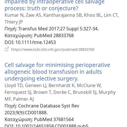
impaired by intraoperative cell salvage
process: truth or conjecture?
(ανοίγει
νέο
Kumar N, Zaw AS, Kantharajanna SB, Khoo BL, Lim CT,
παράθυρο)
Thiery JP
Πηγή
‎: Transfus Med 2017;27 Suppl 5:327-34.
Καταχώριση
‎: PubMed 28833768
DOI
‎: 10.1111/tme.12453
(ανοίγει
https://www.ncbi.nlm.nih.gov/pubmed/28833768
νέο
παράθυρο)
Cell salvage for minimising perioperative
allogeneic blood transfusion in adults
undergoing elective surgery.
(ανοίγει
νέο
Lloyd TD, Geneen LJ, Bernhardt K, McClune W,
παράθυρο)
Fernquest SJ, Brown T, Dorée C, Brunskill SJ, Murphy
MF, Palmer AJ
Πηγή
‎: Cochrane Database Syst Rev
2023;9(9):CD001888.
Καταχώριση
‎: PubMed 37681564
DOI
‎: 10.1002/14651858.CD001888.pub5