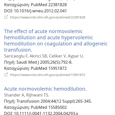
Καταχώριση
‎: PubMed 22381828
DOI
‎: 10.1016/j.wneu.2012.02.041
(ανοίγει
https://www.ncbi.nlm.nih.gov/pubmed/22381828
νέο
παράθυρο)
The effect of acute normovolemic
hemodilution and acute hypervolemic
hemodilution on coagulation and allogeneic
transfusion.
(ανοίγει
νέο
Saricaoglu F, Akinci SB, Celiker V, Aypar U.
παράθυρο)
Πηγή
‎: Saudi Med J 2005;26(5):792-8.
Καταχώριση
‎: PubMed 15951872
(ανοίγει
https://www.ncbi.nlm.nih.gov/pubmed/15951872
νέο
παράθυρο)
Acute normovolemic hemodilution.
(ανοίγει
νέο
Shander A, Rijhwani TS.
παράθυρο)
Πηγή
‎: Transfusion 2004;44(12 Suppl):26S-34S.
Καταχώριση
‎: PubMed 15585002
DOI
‎: 10.1111/j.0041-1132.2004.04293.x