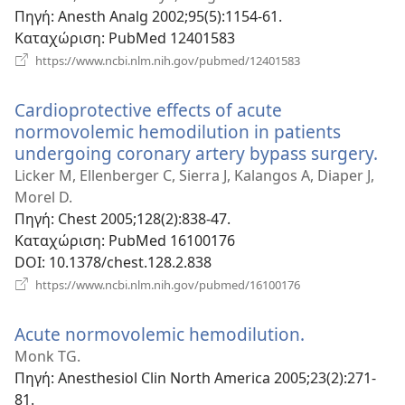
παράθυρο)
Πηγή
‎: Anesth Analg 2002;95(5):1154-61.
Καταχώριση
‎: PubMed 12401583
(ανοίγει
https://www.ncbi.nlm.nih.gov/pubmed/12401583
νέο
παράθυρο)
Cardioprotective effects of acute
normovolemic hemodilution in patients
undergoing coronary artery bypass surgery.
(αν
νέ
Licker M, Ellenberger C, Sierra J, Kalangos A, Diaper J,
πα
Morel D.
Πηγή
‎: Chest 2005;128(2):838-47.
Καταχώριση
‎: PubMed 16100176
DOI
‎: 10.1378/chest.128.2.838
(ανοίγει
https://www.ncbi.nlm.nih.gov/pubmed/16100176
νέο
παράθυρο)
Acute normovolemic hemodilution.
(ανοίγει
νέο
Monk TG.
παράθυρο)
Πηγή
‎: Anesthesiol Clin North America 2005;23(2):271-
81.