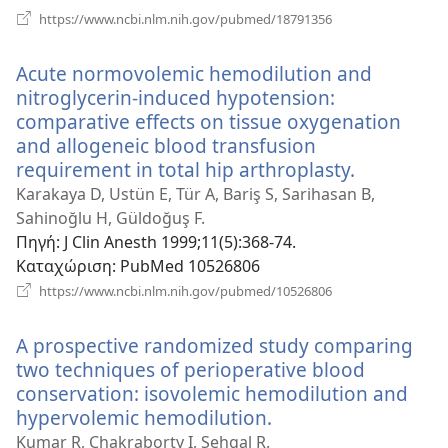
(ανοίγει
https://www.ncbi.nlm.nih.gov/pubmed/18791356
νέο
παράθυρο)
Acute normovolemic hemodilution and
nitroglycerin-induced hypotension:
comparative effects on tissue oxygenation
and allogeneic blood transfusion
requirement in total hip arthroplasty.
(ανοίγει
νέο
Karakaya D, Ustün E, Tür A, Bariş S, Sarihasan B,
παράθυρο
Sahinoğlu H, Güldoğuş F.
Πηγή
‎: J Clin Anesth 1999;11(5):368-74.
Καταχώριση
‎: PubMed 10526806
(ανοίγει
https://www.ncbi.nlm.nih.gov/pubmed/10526806
νέο
παράθυρο)
A prospective randomized study comparing
two techniques of perioperative blood
conservation: isovolemic hemodilution and
hypervolemic hemodilution.
(ανοίγει
νέο
Kumar R, Chakraborty I, Sehgal R.