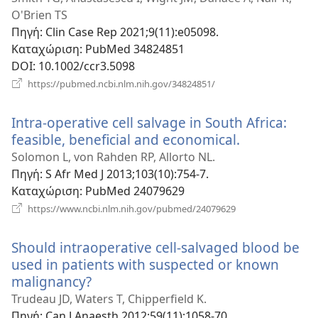
παράθυρο
O'Brien TS
Πηγή
‎: Clin Case Rep 2021;9(11):e05098.
Καταχώριση
‎: PubMed 34824851
DOI
‎: 10.1002/ccr3.5098
(ανοίγει
https://pubmed.ncbi.nlm.nih.gov/34824851/
νέο
παράθυρο)
Intra-operative cell salvage in South Africa:
feasible, beneficial and economical.
(ανοίγει
νέο
Solomon L, von Rahden RP, Allorto NL.
παράθυρο)
Πηγή
‎: S Afr Med J 2013;103(10):754-7.
Καταχώριση
‎: PubMed 24079629
(ανοίγει
https://www.ncbi.nlm.nih.gov/pubmed/24079629
νέο
παράθυρο)
Should intraoperative cell-salvaged blood be
used in patients with suspected or known
malignancy?
(ανοίγει
νέο
Trudeau JD, Waters T, Chipperfield K.
παράθυρο)
Πηγή
‎: Can J Anaesth 2012;59(11):1058-70.