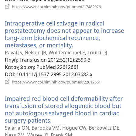
(ανοίγει
https://www.ncbi.nlm.nih.gov/pubmed/17482926
νέο
παράθυρο)
Intraoperative cell salvage in radical
prostatectomy does not appear to increase
long-term biochemical recurrence,
metastases, or mortality.
(ανοίγει
νέο
Raval JS, Nelson JB, Woldemichael E, Triulzi DJ.
παράθυρο)
Πηγή
‎: Transfusion 2012;52(12):2590-3.
Καταχώριση
‎: PubMed 22612661
DOI
‎: 10.1111/j.1537-2995.2012.03682.x
(ανοίγει
https://www.ncbi.nlm.nih.gov/pubmed/22612661
νέο
παράθυρο)
Impaired red blood cell deformability after
transfusion of stored allogeneic blood but
not autologous salvaged blood in cardiac
surgery patients.
(ανοίγει
νέο
Salaria ON, Barodka VM, Hogue CW, Berkowitz DE,
παράθυρο)
Ness PM, Wasey JO, Frank SM.