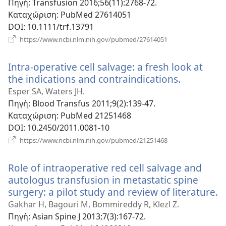
Πηγή
‎: Transfusion 2016;56(11):2768-72.
Καταχώριση
‎: PubMed 27614051
DOI
‎: 10.1111/trf.13791
(ανοίγει
https://www.ncbi.nlm.nih.gov/pubmed/27614051
νέο
παράθυρο)
Intra-operative cell salvage: a fresh look at
the indications and contraindications.
(ανοίγει
νέο
Esper SA, Waters JH.
παράθυρο
Πηγή
‎: Blood Transfus 2011;9(2):139-47.
Καταχώριση
‎: PubMed 21251468
DOI
‎: 10.2450/2011.0081-10
(ανοίγει
https://www.ncbi.nlm.nih.gov/pubmed/21251468
νέο
παράθυρο)
Role of intraoperative red cell salvage and
autologus transfusion in metastatic spine
surgery: a pilot study and review of literature.
(
ν
Gakhar H, Bagouri M, Bommireddy R, Klezl Z.
π
Πηγή
‎: Asian Spine J 2013;7(3):167-72.