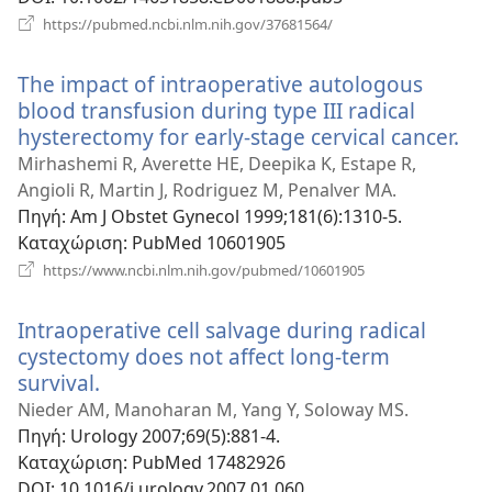
(ανοίγει
https://pubmed.ncbi.nlm.nih.gov/37681564/
νέο
παράθυρο)
The impact of intraoperative autologous
blood transfusion during type III radical
hysterectomy for early-stage cervical cancer.
(αν
νέ
Mirhashemi R, Averette HE, Deepika K, Estape R,
πα
Angioli R, Martin J, Rodriguez M, Penalver MA.
Πηγή
‎: Am J Obstet Gynecol 1999;181(6):1310-5.
Καταχώριση
‎: PubMed 10601905
(ανοίγει
https://www.ncbi.nlm.nih.gov/pubmed/10601905
νέο
παράθυρο)
Intraoperative cell salvage during radical
cystectomy does not affect long-term
survival.
(ανοίγει
νέο
Nieder AM, Manoharan M, Yang Y, Soloway MS.
παράθυρο)
Πηγή
‎: Urology 2007;69(5):881-4.
Καταχώριση
‎: PubMed 17482926
DOI
‎: 10.1016/j.urology.2007.01.060