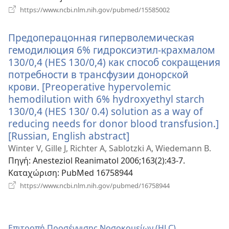
(ανοίγει
https://www.ncbi.nlm.nih.gov/pubmed/15585002
νέο
παράθυρο)
Предоперацонная гиперволемическая
гемодилюция 6% гидроксиэтил-крахмалом
130/0,4 (HES 130/0,4) как способ сокращения
потребности в трансфузии донорской
крови. [Preoperative hypervolemic
hemodilution with 6% hydroxyethyl starch
130/0,4 (HES 130/ 0.4) solution as a way of
reducing needs for donor blood transfusion.]
[Russian, English abstract]
(ανοίγει
νέο
Winter V, Gille J, Richter A, Sablotzki A, Wiedemann B.
παράθυρο)
Πηγή
‎: Anesteziol Reanimatol 2006;163(2):43-7.
Καταχώριση
‎: PubMed 16758944
(ανοίγει
https://www.ncbi.nlm.nih.gov/pubmed/16758944
νέο
παράθυρο)
Επιτροπή Προσέγγισης Νοσοκομείων (HLC)