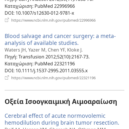
Καταχώριση
‎: PubMed 22996966
DOI
‎: 10.1007/s12630-012-9781-x
(ανοίγει
https://www.ncbi.nlm.nih.gov/pubmed/22996966
νέο
παράθυρο)
Blood salvage and cancer surgery: a meta-
analysis of available studies.
(ανοίγει
νέο
Waters JH, Yazer M, Chen YF, Kloke J.
παράθυρο)
Πηγή
‎: Transfusion 2012;52(10):2167-73.
Καταχώριση
‎: PubMed 22321196
DOI
‎: 10.1111/j.1537-2995.2011.03555.x
(ανοίγει
https://www.ncbi.nlm.nih.gov/pubmed/22321196
νέο
παράθυρο)
Οξεία Ισοογκαιμική Αιμοαραίωση
Cerebral effect of acute normovolemic
hemodilution during brain tumor resection.
(αν