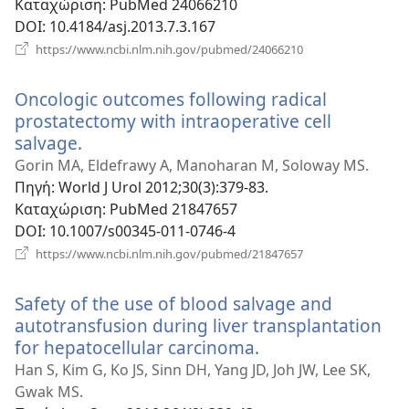
Καταχώριση
‎: PubMed 24066210
DOI
‎: 10.4184/asj.2013.7.3.167
(ανοίγει
https://www.ncbi.nlm.nih.gov/pubmed/24066210
νέο
παράθυρο)
Oncologic outcomes following radical
prostatectomy with intraoperative cell
salvage.
(ανοίγει
νέο
Gorin MA, Eldefrawy A, Manoharan M, Soloway MS.
παράθυρο)
Πηγή
‎: World J Urol 2012;30(3):379-83.
Καταχώριση
‎: PubMed 21847657
DOI
‎: 10.1007/s00345-011-0746-4
(ανοίγει
https://www.ncbi.nlm.nih.gov/pubmed/21847657
νέο
παράθυρο)
Safety of the use of blood salvage and
autotransfusion during liver transplantation
for hepatocellular carcinoma.
(ανοίγει
νέο
Han S, Kim G, Ko JS, Sinn DH, Yang JD, Joh JW, Lee SK,
παράθυρο)
Gwak MS.