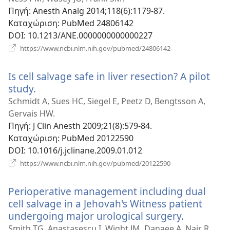
Πηγή
‎: Anesth Analg 2014;118(6):1179-87.
Καταχώριση
‎: PubMed 24806142
DOI
‎: 10.1213/ANE.0000000000000227
(ανοίγει
https://www.ncbi.nlm.nih.gov/pubmed/24806142
νέο
παράθυρο)
Is cell salvage safe in liver resection? A pilot
study.
(ανοίγει
νέο
Schmidt A, Sues HC, Siegel E, Peetz D, Bengtsson A,
παράθυρο)
Gervais HW.
Πηγή
‎: J Clin Anesth 2009;21(8):579-84.
Καταχώριση
‎: PubMed 20122590
DOI
‎: 10.1016/j.jclinane.2009.01.012
(ανοίγει
https://www.ncbi.nlm.nih.gov/pubmed/20122590
νέο
παράθυρο)
Perioperative management including dual
cell salvage in a Jehovah's Witness patient
undergoing major urological surgery.
(ανοίγει
νέο
Smith TG, Anastasescu I, Wight JM, Danaee A, Nair R,