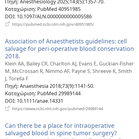
Πηγή
‎: Anesthesiology 2025;143(5):1357-70.
Καταχώριση
‎: PubMed 40951985
DOI
‎: 10.1097/ALN.0000000000005586
(ανοίγει
https://pubmed.ncbi.nlm.nih.gov/40951985/
νέο
παράθυρο)
Association of Anaesthetists guidelines: cell
salvage for peri-operative blood conservation
2018.
(ανοίγει
νέο
Klein AA, Bailey CR, Charlton AJ, Evans E, Guckian-Fisher
παράθυρο)
M, McCrossan R, Nimmo AF, Payne S, Shreeve K, Smith
J, Torella F
Πηγή
‎: Anaesthesia 2018;73(9):1141-50.
Καταχώριση
‎: PubMed 29989144
DOI
‎: 10.1111/anae.14331
(ανοίγει
https://www.ncbi.nlm.nih.gov/pubmed/29989144
νέο
παράθυρο)
Can there be a place for intraoperative
salvaged blood in spine tumor surgery?
(ανοίγει