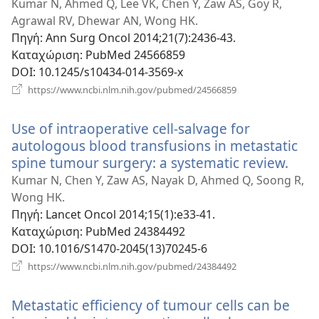
νέο
Kumar N, Ahmed Q, Lee VK, Chen Y, Zaw AS, Goy R,
παράθυ
Agrawal RV, Dhewar AN, Wong HK.
Πηγή
‎: Ann Surg Oncol 2014;21(7):2436-43.
Καταχώριση
‎: PubMed 24566859
DOI
‎: 10.1245/s10434-014-3569-x
(ανοίγει
https://www.ncbi.nlm.nih.gov/pubmed/24566859
νέο
παράθυρο)
Use of intraoperative cell-salvage for
autologous blood transfusions in metastatic
spine tumour surgery: a systematic review.
(ανο
νέο
Kumar N, Chen Y, Zaw AS, Nayak D, Ahmed Q, Soong R,
παρ
Wong HK.
Πηγή
‎: Lancet Oncol 2014;15(1):e33-41.
Καταχώριση
‎: PubMed 24384492
DOI
‎: 10.1016/S1470-2045(13)70245-6
(ανοίγει
https://www.ncbi.nlm.nih.gov/pubmed/24384492
νέο
παράθυρο)
Metastatic efficiency of tumour cells can be