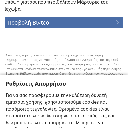
υπόψη γιατροί που περιθάλπουν Μάρτυρες του
Ιεχωβά.
Προβολή Βίντεο
Ο ιατρικός τομέας αυτού του ιστοτόπου έχει σχεδιαστεί ως πηγή
πληροφοριών κυρίως για γιατρούς και άλλους επαγγελματίες του ιατρικού
κλάδου. Δεν παρέχει ιατρικές συμβουλές ούτε εισηγήσεις νοσηλείας και δεν
υποκαθιστά κανέναν επαγγελματία στον τομέα της υγειονομικής περίθαλψης.
Η ιατρική βιβλιογραφία που παρατίθεται δεν είναι έκδοση των Μαρτύρων του
Ιεχωβά, αλλά επισημαίνει εναλλακτικές μεθόδους αντί της μετάγγισης που
Ρυθμίσεις Απορρήτου
μπορούν να ληφθούν υπόψη. Αποτελεί ευθύνη του κάθε επαγγελματία στον
τομέα της υγειονομικής περίθαλψης να είναι ενήμερος για τυχόν νέες
πληροφορίες, να εξετάζει επιλογές νοσηλείας και να βοηθάει τον ασθενή να
Για να σας προσφέρουμε την καλύτερη δυνατή
παίρνει αποφάσεις που συμφωνούν με την ιατρική του κατάσταση, τις
επιθυμίες του, τις αξίες του και τις πεποιθήσεις του. Δεν είναι όλες οι μέθοδοι
εμπειρία χρήσης, χρησιμοποιούμε cookies και
που εμφανίζονται εδώ κατάλληλες ή αποδεκτές από όλους τους ασθενείς.
παρόμοιες τεχνολογίες. Ορισμένα cookies είναι
Ασθενείς: Να ζητάτε πάντα τη συμβουλή του γιατρού σας ή κάποιου άλλου
απαραίτητα για να λειτουργεί ο ιστότοπός μας και
επαγγελματία στον τομέα της υγειονομικής περίθαλψης όσον αφορά τις
δεν μπορείτε να τα απορρίψετε. Μπορείτε να
ιατρικές παθήσεις ή θεραπείες. Απευθυνθείτε σε κάποιον γιατρό αν νιώθετε
άρρωστοι.