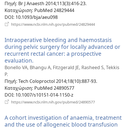
Πηγή
‎: Br J Anaesth 2014;113(3):416-23.
Καταχώριση
‎: PubMed 24829444
DOI
‎: 10.1093/bja/aeu098
(ανοίγει
https://www.ncbi.nlm.nih.gov/pubmed/24829444
νέο
παράθυρο)
Intraoperative bleeding and haemostasis
during pelvic surgery for locally advanced or
recurrent rectal cancer: a prospective
evaluation.
(ανοίγει
νέο
Bonello VA, Bhangu A, Fitzgerald JE, Rasheed S, Tekkis
παράθυρο)
P.
Πηγή
‎: Tech Coloproctol 2014;18(10):887-93.
Καταχώριση
‎: PubMed 24890577
DOI
‎: 10.1007/s10151-014-1150-z
(ανοίγει
https://www.ncbi.nlm.nih.gov/pubmed/24890577
νέο
παράθυρο)
A cohort investigation of anaemia, treatment
and the use of allogeneic blood transfusion