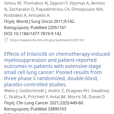
νέο
Simou M, Thomakos N, Zagouri F, Vlysmas A, Akrivos
παράθυρο
N, Zacharakis D, Papadimitriou CA, Dimopoulos MA,
Rodolakis A, Antsaklis A.
Πηγή
‎: World J Surg Oncol 2011;9:142.
Καταχώριση
‎: PubMed 22051161
DOI
‎: 10.1186/1477-7819-9-142
(ανοίγει
https://www.ncbi.nlm.nih.gov/pubmed/22051161
νέο
παράθυρο)
Effects of trilaciclib on chemotherapy-induced
myelosuppression and patient-reported
outcomes in patients with extensive-stage
small cell lung cancer: Pooled results from
three phase ii randomized, double-blind,
placebo-controlled studies.
(ανοίγει
νέο
Weiss J, Goldschmidt J, Andric Z, Dragnev KH, Gwaltney
παράθυρο)
C, Skaltsa K, Pritchett Y, Antal JM, Morris SR, Daniel D
Πηγή
‎: Clin Lung Cancer 2021;22(5):449-60.
Καταχώριση
‎: PubMed 33895103