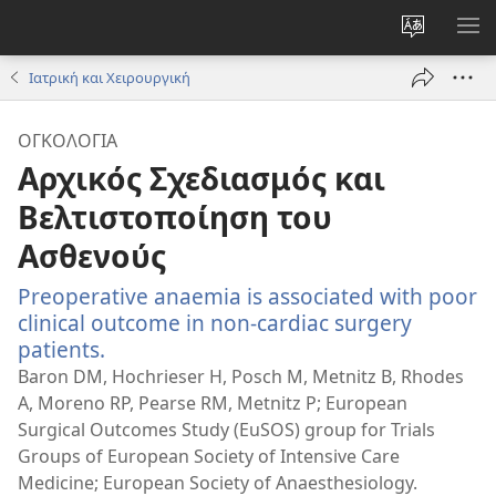
Αλλαγή
ΕΜ
γλώσσας
ΜΕ
Ιατρική και Χειρουργική
ιστότοπο
ΟΓΚΟΛΟΓΊΑ
Αρχικός Σχεδιασμός και
Βελτιστοποίηση του
Ασθενούς
Preoperative anaemia is associated with poor
clinical outcome in non-cardiac surgery
patients.
(ανοίγει
νέο
Baron DM, Hochrieser H, Posch M, Metnitz B, Rhodes
παράθυρο)
A, Moreno RP, Pearse RM, Metnitz P; European
Surgical Outcomes Study (EuSOS) group for Trials
Groups of European Society of Intensive Care
Medicine; European Society of Anaesthesiology.