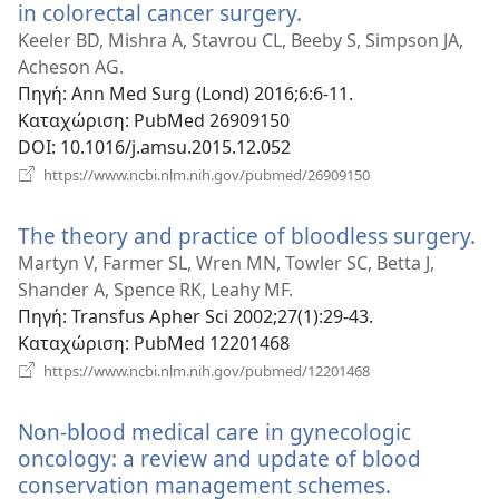
in colorectal cancer surgery.
(ανοίγει
νέο
Keeler BD, Mishra A, Stavrou CL, Beeby S, Simpson JA,
παράθυρο)
Acheson AG.
Πηγή
‎: Ann Med Surg (Lond) 2016;6:6-11.
Καταχώριση
‎: PubMed 26909150
DOI
‎: 10.1016/j.amsu.2015.12.052
(ανοίγει
https://www.ncbi.nlm.nih.gov/pubmed/26909150
νέο
παράθυρο)
The theory and practice of bloodless surgery.
(α
νέ
Martyn V, Farmer SL, Wren MN, Towler SC, Betta J,
π
Shander A, Spence RK, Leahy MF.
Πηγή
‎: Transfus Apher Sci 2002;27(1):29-43.
Καταχώριση
‎: PubMed 12201468
(ανοίγει
https://www.ncbi.nlm.nih.gov/pubmed/12201468
νέο
παράθυρο)
Non-blood medical care in gynecologic
oncology: a review and update of blood
conservation management schemes.
(ανοίγει