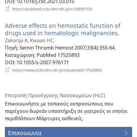
DOI
‎: 10.1016/j.cllc.2021.03.010
(ανοίγει
https://pubmed.ncbi.nlm.nih.gov/33895103/
νέο
παράθυρο)
Adverse effects on hemostatic function of
drugs used in hematologic malignancies.
(ανοίγ
νέο
Zakarija A, Kwaan HC.
παράθ
Πηγή
‎: Semin Thromb Hemost 2007;33(4):355-64.
Καταχώριση
‎: PubMed 17525893
DOI
‎: 10.1055/s-2007-976171
(ανοίγει
https://www.ncbi.nlm.nih.gov/pubmed/17525893
νέο
παράθυρο)
Επιτροπή Προσέγγισης Νοσοκομείων (HLC)
Επικοινωνήστε με τοπικούς εκπροσώπους που
παρέχουν δωρεάν υποστήριξη σε γιατρούς οι οποίοι
περιθάλπουν Μάρτυρες ασθενείς.
Επικοινωνία