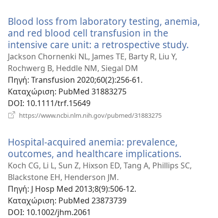
νέο
παράθυρο)
Blood loss from laboratory testing, anemia,
and red blood cell transfusion in the
intensive care unit: a retrospective study.
(ανοίγ
νέο
Jackson Chornenki NL, James TE, Barty R, Liu Y,
παράθ
Rochwerg B, Heddle NM, Siegal DM
Πηγή
‎: Transfusion 2020;60(2):256-61.
Καταχώριση
‎: PubMed 31883275
DOI
‎: 10.1111/trf.15649
(ανοίγει
https://www.ncbi.nlm.nih.gov/pubmed/31883275
νέο
παράθυρο)
Hospital-acquired anemia: prevalence,
outcomes, and healthcare implications.
(ανοίγει
νέο
Koch CG, Li L, Sun Z, Hixson ED, Tang A, Phillips SC,
παράθυ
Blackstone EH, Henderson JM.
Πηγή
‎: J Hosp Med 2013;8(9):506-12.
Καταχώριση
‎: PubMed 23873739
DOI
‎: 10.1002/jhm.2061