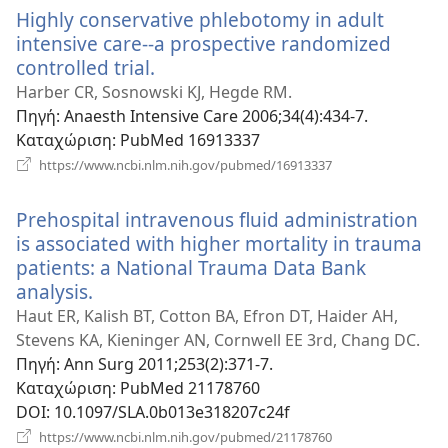
Highly conservative phlebotomy in adult
intensive care--a prospective randomized
controlled trial.
(ανοίγει
νέο
Harber CR, Sosnowski KJ, Hegde RM.
παράθυρο)
Πηγή
‎: Anaesth Intensive Care 2006;34(4):434-7.
Καταχώριση
‎: PubMed 16913337
(ανοίγει
https://www.ncbi.nlm.nih.gov/pubmed/16913337
νέο
παράθυρο)
Prehospital intravenous fluid administration
is associated with higher mortality in trauma
patients: a National Trauma Data Bank
analysis.
(ανοίγει
νέο
Haut ER, Kalish BT, Cotton BA, Efron DT, Haider AH,
παράθυρο)
Stevens KA, Kieninger AN, Cornwell EE 3rd, Chang DC.
Πηγή
‎: Ann Surg 2011;253(2):371-7.
Καταχώριση
‎: PubMed 21178760
DOI
‎: 10.1097/SLA.0b013e318207c24f
(ανοίγει
https://www.ncbi.nlm.nih.gov/pubmed/21178760