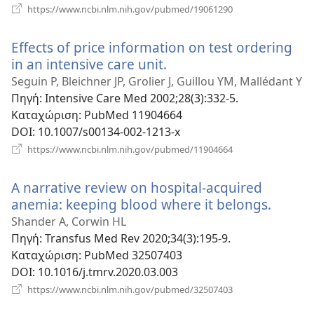
(ανοίγει
https://www.ncbi.nlm.nih.gov/pubmed/19061290
νέο
παράθυρο)
Effects of price information on test ordering
in an intensive care unit.
(ανοίγει
νέο
Seguin P, Bleichner JP, Grolier J, Guillou YM, Mallédant Y
παράθυρο)
Πηγή
‎: Intensive Care Med 2002;28(3):332-5.
Καταχώριση
‎: PubMed 11904664
DOI
‎: 10.1007/s00134-002-1213-x
(ανοίγει
https://www.ncbi.nlm.nih.gov/pubmed/11904664
νέο
παράθυρο)
A narrative review on hospital-acquired
anemia: keeping blood where it belongs.
(ανοίγ
νέο
Shander A, Corwin HL
παράθ
Πηγή
‎: Transfus Med Rev 2020;34(3):195-9.
Καταχώριση
‎: PubMed 32507403
DOI
‎: 10.1016/j.tmrv.2020.03.003
(ανοίγει
https://www.ncbi.nlm.nih.gov/pubmed/32507403
νέο
παράθυρο)