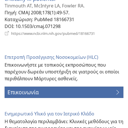
νέο
Tinmouth AT, McIntyre LA, Fowler RA.
παράθυρο)
Πηγή
‎: CMAJ 2008;178(1):49-57.
Καταχώριση
‎: PubMed 18166731
DOI
‎: 10.1503/cmaj.071298
(ανοίγει
https://www.ncbi.nlm.nih.gov/pubmed/18166731
νέο
παράθυρο)
Επιτροπή Προσέγγισης Νοσοκομείων (HLC)
Επικοινωνήστε με τοπικούς εκπροσώπους που
παρέχουν δωρεάν υποστήριξη σε γιατρούς οι οποίοι
περιθάλπουν Μάρτυρες ασθενείς.
Επικοινωνία
Ενημερωτικό Υλικό για τον Ιατρικό Κλάδο
Η θεματολογία περιλαμβάνει: Κλινικές μεθόδους για τη