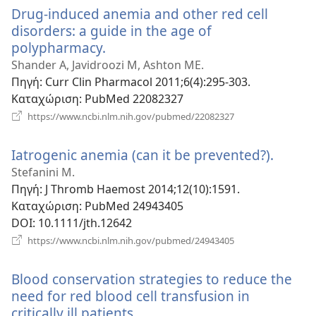
Drug-induced anemia and other red cell
disorders: a guide in the age of
polypharmacy.
(ανοίγει
νέο
Shander A, Javidroozi M, Ashton ME.
παράθυρο)
Πηγή
‎: Curr Clin Pharmacol 2011;6(4):295-303.
Καταχώριση
‎: PubMed 22082327
(ανοίγει
https://www.ncbi.nlm.nih.gov/pubmed/22082327
νέο
παράθυρο)
Iatrogenic anemia (can it be prevented?).
(ανοίγ
νέο
Stefanini M.
παράθ
Πηγή
‎: J Thromb Haemost 2014;12(10):1591.
Καταχώριση
‎: PubMed 24943405
DOI
‎: 10.1111/jth.12642
(ανοίγει
https://www.ncbi.nlm.nih.gov/pubmed/24943405
νέο
παράθυρο)
Blood conservation strategies to reduce the
need for red blood cell transfusion in
critically ill patients.
(ανοίγει