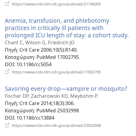
(ανοίγει
https://www.ncbi.nlm.nih.gov/pubmed/21196005
νέο
παράθυρο)
Anemia, transfusion, and phlebotomy
practices in critically ill patients with
prolonged ICU length of stay: a cohort study.
(α
νέ
Chant C, Wilson G, Friedrich JO
πα
Πηγή
‎: Crit Care 2006;10(5):R140.
Καταχώριση
‎: PubMed 17002795
DOI
‎: 10.1186/cc5054
(ανοίγει
https://www.ncbi.nlm.nih.gov/pubmed/17002795
νέο
παράθυρο)
Savoring every drop—vampire or mosquito?
(αν
νέ
Fischer DP, Zacharowski KD, Meybohm P.
πα
Πηγή
‎: Crit Care 2014;18(3):306.
Καταχώριση
‎: PubMed 25032998
DOI
‎: 10.1186/cc13884
(ανοίγει
https://www.ncbi.nlm.nih.gov/pubmed/25032998
νέο
παράθυρο)