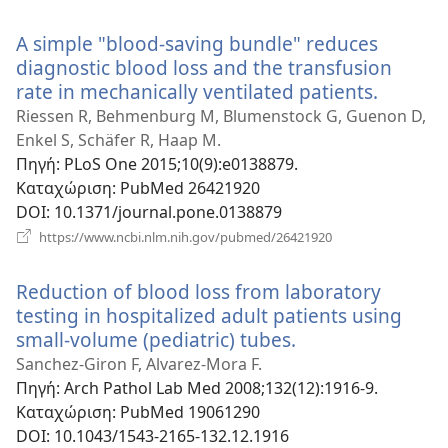
νέο
παράθυρο)
A simple "blood-saving bundle" reduces
diagnostic blood loss and the transfusion
rate in mechanically ventilated patients.
(ανοίγε
νέο
Riessen R, Behmenburg M, Blumenstock G, Guenon D,
παράθυ
Enkel S, Schäfer R, Haap M.
Πηγή
‎: PLoS One 2015;10(9):e0138879.
Καταχώριση
‎: PubMed 26421920
DOI
‎: 10.1371/journal.pone.0138879
(ανοίγει
https://www.ncbi.nlm.nih.gov/pubmed/26421920
νέο
παράθυρο)
Reduction of blood loss from laboratory
testing in hospitalized adult patients using
small-volume (pediatric) tubes.
(ανοίγει
νέο
Sanchez-Giron F, Alvarez-Mora F.
παράθυρο)
Πηγή
‎: Arch Pathol Lab Med 2008;132(12):1916-9.
Καταχώριση
‎: PubMed 19061290
DOI
‎: 10.1043/1543-2165-132.12.1916