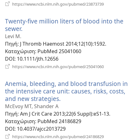
(ανοίγει
https://www.ncbi.nlm.nih.gov/pubmed/23873739
νέο
παράθυρο)
Twenty-five million liters of blood into the
sewer.
(ανοίγει
νέο
Levi M.
παράθυρο)
Πηγή
‎: J Thromb Haemost 2014;12(10):1592.
Καταχώριση
‎: PubMed 25041060
DOI
‎: 10.1111/jth.12656
(ανοίγει
https://www.ncbi.nlm.nih.gov/pubmed/25041060
νέο
παράθυρο)
Anemia, bleeding, and blood transfusion in
the intensive care unit: causes, risks, costs,
and new strategies.
(ανοίγει
νέο
McEvoy MT, Shander A
παράθυρο)
Πηγή
‎: Am J Crit Care 2013;22(6 Suppl):eS1-13.
Καταχώριση
‎: PubMed 24186829
DOI
‎: 10.4037/ajcc2013729
(ανοίγει
https://www.ncbi.nlm.nih.gov/pubmed/24186829