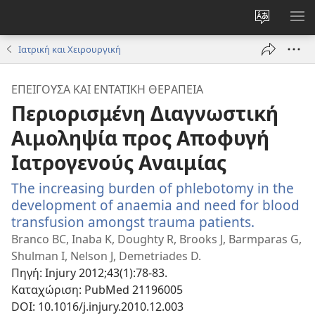
Αλλαγή
ΕΜ
γλώσσας
ΜΕ
Ιατρική και Χειρουργική
ιστότοπο
ΕΠΕΊΓΟΥΣΑ ΚΑΙ ΕΝΤΑΤΙΚΉ ΘΕΡΑΠΕΊΑ
Περιορισμένη Διαγνωστική
Αιμοληψία προς Αποφυγή
Ιατρογενούς Αναιμίας
The increasing burden of phlebotomy in the
development of anaemia and need for blood
transfusion amongst trauma patients.
(ανοίγει
νέο
Branco BC, Inaba K, Doughty R, Brooks J, Barmparas G,
παράθυρ
Shulman I, Nelson J, Demetriades D.
Πηγή
‎: Injury 2012;43(1):78-83.
Καταχώριση
‎: PubMed 21196005
DOI
‎: 10.1016/j.injury.2010.12.003