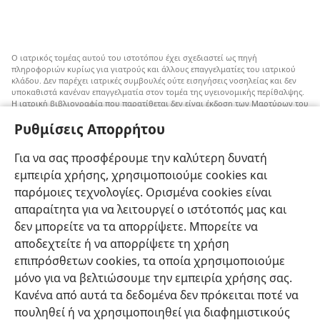
Ο ιατρικός τομέας αυτού του ιστοτόπου έχει σχεδιαστεί ως πηγή
πληροφοριών κυρίως για γιατρούς και άλλους επαγγελματίες του ιατρικού
κλάδου. Δεν παρέχει ιατρικές συμβουλές ούτε εισηγήσεις νοσηλείας και δεν
υποκαθιστά κανέναν επαγγελματία στον τομέα της υγειονομικής περίθαλψης.
Η ιατρική βιβλιογραφία που παρατίθεται δεν είναι έκδοση των Μαρτύρων του
Ιεχωβά, αλλά επισημαίνει εναλλακτικές μεθόδους αντί της μετάγγισης που
Ρυθμίσεις Απορρήτου
μπορούν να ληφθούν υπόψη. Αποτελεί ευθύνη του κάθε επαγγελματία στον
τομέα της υγειονομικής περίθαλψης να είναι ενήμερος για τυχόν νέες
πληροφορίες, να εξετάζει επιλογές νοσηλείας και να βοηθάει τον ασθενή να
Για να σας προσφέρουμε την καλύτερη δυνατή
παίρνει αποφάσεις που συμφωνούν με την ιατρική του κατάσταση, τις
επιθυμίες του, τις αξίες του και τις πεποιθήσεις του. Δεν είναι όλες οι μέθοδοι
εμπειρία χρήσης, χρησιμοποιούμε cookies και
που εμφανίζονται εδώ κατάλληλες ή αποδεκτές από όλους τους ασθενείς.
παρόμοιες τεχνολογίες. Ορισμένα cookies είναι
Ασθενείς: Να ζητάτε πάντα τη συμβουλή του γιατρού σας ή κάποιου άλλου
απαραίτητα για να λειτουργεί ο ιστότοπός μας και
επαγγελματία στον τομέα της υγειονομικής περίθαλψης όσον αφορά τις
δεν μπορείτε να τα απορρίψετε. Μπορείτε να
ιατρικές παθήσεις ή θεραπείες. Απευθυνθείτε σε κάποιον γιατρό αν νιώθετε
άρρωστοι.
αποδεχτείτε ή να απορρίψετε τη χρήση
Η χρήση αυτού του ιστοτόπου διέπεται από
όρους χρήσης
.
επιπρόσθετων cookies, τα οποία χρησιμοποιούμε
μόνο για να βελτιώσουμε την εμπειρία χρήσης σας.
Κανένα από αυτά τα δεδομένα δεν πρόκειται ποτέ να
πουληθεί ή να χρησιμοποιηθεί για διαφημιστικούς