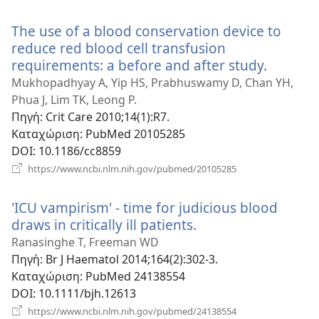
νέο
παράθυρο)
The use of a blood conservation device to
reduce red blood cell transfusion
requirements: a before and after study.
(ανοίγει
νέο
Mukhopadhyay A, Yip HS, Prabhuswamy D, Chan YH,
παράθυ
Phua J, Lim TK, Leong P.
Πηγή
‎: Crit Care 2010;14(1):R7.
Καταχώριση
‎: PubMed 20105285
DOI
‎: 10.1186/cc8859
(ανοίγει
https://www.ncbi.nlm.nih.gov/pubmed/20105285
νέο
παράθυρο)
'ICU vampirism' - time for judicious blood
draws in critically ill patients.
(ανοίγει
νέο
Ranasinghe T, Freeman WD
παράθυρο)
Πηγή
‎: Br J Haematol 2014;164(2):302-3.
Καταχώριση
‎: PubMed 24138554
DOI
‎: 10.1111/bjh.12613
(ανοίγει
https://www.ncbi.nlm.nih.gov/pubmed/24138554