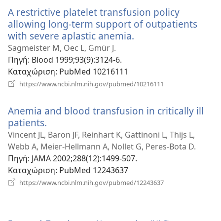
παράθυρο)
A restrictive platelet transfusion policy
allowing long-term support of outpatients
with severe aplastic anemia.
(ανοίγει
νέο
Sagmeister M, Oec L, Gmür J.
παράθυρο)
Πηγή
‎: Blood 1999;93(9):3124-6.
Καταχώριση
‎: PubMed 10216111
(ανοίγει
https://www.ncbi.nlm.nih.gov/pubmed/10216111
νέο
παράθυρο)
Anemia and blood transfusion in critically ill
patients.
(ανοίγει
νέο
Vincent JL, Baron JF, Reinhart K, Gattinoni L, Thijs L,
παράθυρο)
Webb A, Meier-Hellmann A, Nollet G, Peres-Bota D.
Πηγή
‎: JAMA 2002;288(12):1499-507.
Καταχώριση
‎: PubMed 12243637
(ανοίγει
https://www.ncbi.nlm.nih.gov/pubmed/12243637
νέο
παράθυρο)