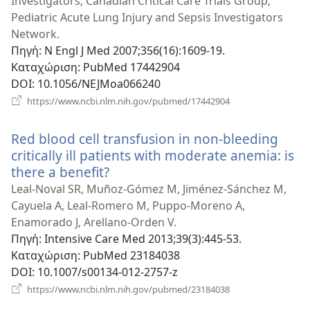
Investigators; Canadian Critical Care Trials Group;
Pediatric Acute Lung Injury and Sepsis Investigators
Network.
Πηγή
‎: N Engl J Med 2007;356(16):1609-19.
Καταχώριση
‎: PubMed 17442904
DOI
‎: 10.1056/NEJMoa066240
(ανοίγει
https://www.ncbi.nlm.nih.gov/pubmed/17442904
νέο
παράθυρο)
Red blood cell transfusion in non-bleeding
critically ill patients with moderate anemia: is
there a benefit?
(ανοίγει
νέο
Leal-Noval SR, Muñoz-Gómez M, Jiménez-Sánchez M,
παράθυρο)
Cayuela A, Leal-Romero M, Puppo-Moreno A,
Enamorado J, Arellano-Orden V.
Πηγή
‎: Intensive Care Med 2013;39(3):445-53.
Καταχώριση
‎: PubMed 23184038
DOI
‎: 10.1007/s00134-012-2757-z
(ανοίγει
https://www.ncbi.nlm.nih.gov/pubmed/23184038
νέο