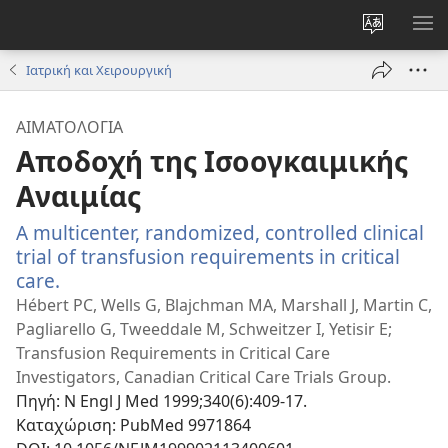
Αλλαγή
ΕΜ
γλώσσας
ΜΕ
Ιατρική και Χειρουργική
ιστότοπο
ΑΙΜΑΤΟΛΟΓΊΑ
Αποδοχή της Ισοογκαιμικής
Αναιμίας
A multicenter, randomized, controlled clinical
trial of transfusion requirements in critical
care.
(ανοίγει
νέο
Hébert PC, Wells G, Blajchman MA, Marshall J, Martin C,
παράθυρο)
Pagliarello G, Tweeddale M, Schweitzer I, Yetisir E;
Transfusion Requirements in Critical Care
Investigators, Canadian Critical Care Trials Group.
Πηγή
‎: N Engl J Med 1999;340(6):409-17.
Καταχώριση
‎: PubMed 9971864