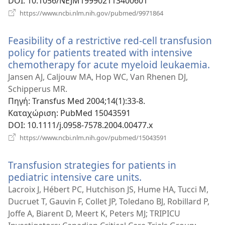
DOI
‎: 10.1056/NEJM199902113400601
(ανοίγει
https://www.ncbi.nlm.nih.gov/pubmed/9971864
νέο
παράθυρο)
Feasibility of a restrictive red-cell transfusion
policy for patients treated with intensive
chemotherapy for acute myeloid leukaemia.
(αν
νέ
Jansen AJ, Caljouw MA, Hop WC, Van Rhenen DJ,
πα
Schipperus MR.
Πηγή
‎: Transfus Med 2004;14(1):33-8.
Καταχώριση
‎: PubMed 15043591
DOI
‎: 10.1111/j.0958-7578.2004.00477.x
(ανοίγει
https://www.ncbi.nlm.nih.gov/pubmed/15043591
νέο
παράθυρο)
Transfusion strategies for patients in
pediatric intensive care units.
(ανοίγει
νέο
Lacroix J, Hébert PC, Hutchison JS, Hume HA, Tucci M,
παράθυρο)
Ducruet T, Gauvin F, Collet JP, Toledano BJ, Robillard P,
Joffe A, Biarent D, Meert K, Peters MJ; TRIPICU