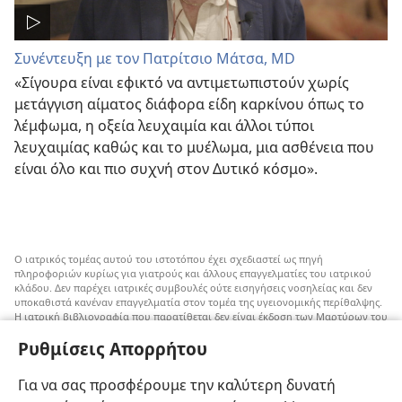
Συνέντευξη με τον Πατρίτσιο Μάτσα, MD
«Σίγουρα είναι εφικτό να αντιμετωπιστούν χωρίς
μετάγγιση αίματος διάφορα είδη καρκίνου όπως το
λέμφωμα, η οξεία λευχαιμία και άλλοι τύποι
λευχαιμίας καθώς και το μυέλωμα, μια ασθένεια που
είναι όλο και πιο συχνή στον Δυτικό κόσμο».
Ο ιατρικός τομέας αυτού του ιστοτόπου έχει σχεδιαστεί ως πηγή
πληροφοριών κυρίως για γιατρούς και άλλους επαγγελματίες του ιατρικού
κλάδου. Δεν παρέχει ιατρικές συμβουλές ούτε εισηγήσεις νοσηλείας και δεν
υποκαθιστά κανέναν επαγγελματία στον τομέα της υγειονομικής περίθαλψης.
Η ιατρική βιβλιογραφία που παρατίθεται δεν είναι έκδοση των Μαρτύρων του
Ιεχωβά, αλλά επισημαίνει εναλλακτικές μεθόδους αντί της μετάγγισης που
Ρυθμίσεις Απορρήτου
μπορούν να ληφθούν υπόψη. Αποτελεί ευθύνη του κάθε επαγγελματία στον
τομέα της υγειονομικής περίθαλψης να είναι ενήμερος για τυχόν νέες
πληροφορίες, να εξετάζει επιλογές νοσηλείας και να βοηθάει τον ασθενή να
Για να σας προσφέρουμε την καλύτερη δυνατή
παίρνει αποφάσεις που συμφωνούν με την ιατρική του κατάσταση, τις