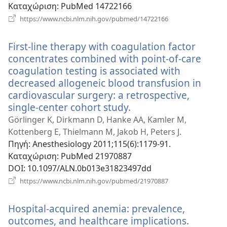
Καταχώριση
‎: PubMed 14722166
(ανοίγει
https://www.ncbi.nlm.nih.gov/pubmed/14722166
νέο
παράθυρο)
First-line therapy with coagulation factor
concentrates combined with point-of-care
coagulation testing is associated with
decreased allogeneic blood transfusion in
cardiovascular surgery: a retrospective,
single-center cohort study.
(ανοίγει
νέο
Görlinger K, Dirkmann D, Hanke AA, Kamler M,
παράθυρο)
Kottenberg E, Thielmann M, Jakob H, Peters J.
Πηγή
‎: Anesthesiology 2011;115(6):1179-91.
Καταχώριση
‎: PubMed 21970887
DOI
‎: 10.1097/ALN.0b013e31823497dd
(ανοίγει
https://www.ncbi.nlm.nih.gov/pubmed/21970887
νέο
παράθυρο)
Hospital-acquired anemia: prevalence,
outcomes, and healthcare implications.
(ανοίγει