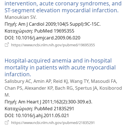
intervention, acute coronary syndromes, and
ST-segment elevation myocardial infarction.
(αν
νέο
Manoukian SV.
παρ
Πηγή
‎: Am J Cardiol 2009;104(5 Suppl):9C-15C.
Καταχώριση
‎: PubMed 19695355
DOI
‎: 10.1016/j.amjcard.2009.06.020
(ανοίγει
https://www.ncbi.nlm.nih.gov/pubmed/19695355
νέο
παράθυρο)
Hospital-acquired anemia and in-hospital
mortality in patients with acute myocardial
infarction.
(ανοίγει
νέο
Salisbury AC, Amin AP, Reid KJ, Wang TY, Masoudi FA,
παράθυρο)
Chan PS, Alexander KP, Bach RG, Spertus JA, Kosiborod
M.
Πηγή
‎: Am Heart J 2011;162(2):300-309.e3.
Καταχώριση
‎: PubMed 21835291
DOI
‎: 10.1016/j.ahj.2011.05.021
(ανοίγει
https://www.ncbi.nlm.nih.gov/pubmed/21835291
νέο