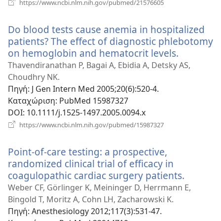
(ανοίγει
https://www.ncbi.nlm.nih.gov/pubmed/21576605
νέο
παράθυρο)
Do blood tests cause anemia in hospitalized
patients? The effect of diagnostic phlebotomy
on hemoglobin and hematocrit levels.
(ανοίγει
νέο
Thavendiranathan P, Bagai A, Ebidia A, Detsky AS,
παράθυρ
Choudhry NK.
Πηγή
‎: J Gen Intern Med 2005;20(6):520-4.
Καταχώριση
‎: PubMed 15987327
DOI
‎: 10.1111/j.1525-1497.2005.0094.x
(ανοίγει
https://www.ncbi.nlm.nih.gov/pubmed/15987327
νέο
παράθυρο)
Point-of-care testing: a prospective,
randomized clinical trial of efficacy in
coagulopathic cardiac surgery patients.
(ανοίγει
νέο
Weber CF, Görlinger K, Meininger D, Herrmann E,
παράθυ
Bingold T, Moritz A, Cohn LH, Zacharowski K.
Πηγή
‎: Anesthesiology 2012;117(3):531-47.