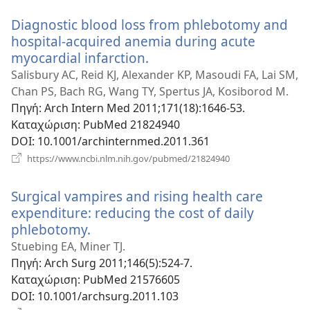
παράθυρο)
Diagnostic blood loss from phlebotomy and
hospital-acquired anemia during acute
myocardial infarction.
(ανοίγει
νέο
Salisbury AC, Reid KJ, Alexander KP, Masoudi FA, Lai SM,
παράθυρο)
Chan PS, Bach RG, Wang TY, Spertus JA, Kosiborod M.
Πηγή
‎: Arch Intern Med 2011;171(18):1646-53.
Καταχώριση
‎: PubMed 21824940
DOI
‎: 10.1001/archinternmed.2011.361
(ανοίγει
https://www.ncbi.nlm.nih.gov/pubmed/21824940
νέο
παράθυρο)
Surgical vampires and rising health care
expenditure: reducing the cost of daily
phlebotomy.
(ανοίγει
νέο
Stuebing EA, Miner TJ.
παράθυρο)
Πηγή
‎: Arch Surg 2011;146(5):524-7.
Καταχώριση
‎: PubMed 21576605
DOI
‎: 10.1001/archsurg.2011.103