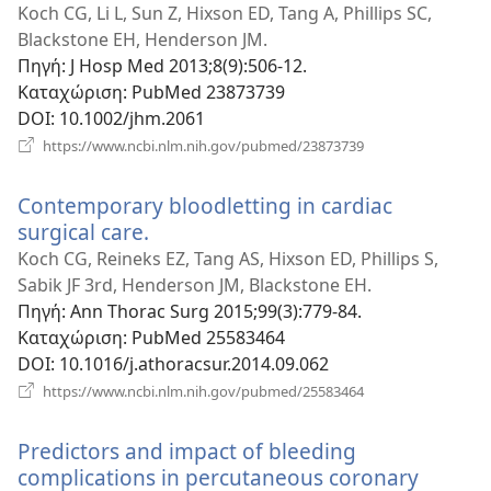
νέο
Koch CG, Li L, Sun Z, Hixson ED, Tang A, Phillips SC,
παράθυ
Blackstone EH, Henderson JM.
Πηγή
‎: J Hosp Med 2013;8(9):506-12.
Καταχώριση
‎: PubMed 23873739
DOI
‎: 10.1002/jhm.2061
(ανοίγει
https://www.ncbi.nlm.nih.gov/pubmed/23873739
νέο
παράθυρο)
Contemporary bloodletting in cardiac
surgical care.
(ανοίγει
νέο
Koch CG, Reineks EZ, Tang AS, Hixson ED, Phillips S,
παράθυρο)
Sabik JF 3rd, Henderson JM, Blackstone EH.
Πηγή
‎: Ann Thorac Surg 2015;99(3):779-84.
Καταχώριση
‎: PubMed 25583464
DOI
‎: 10.1016/j.athoracsur.2014.09.062
(ανοίγει
https://www.ncbi.nlm.nih.gov/pubmed/25583464
νέο
παράθυρο)
Predictors and impact of bleeding
complications in percutaneous coronary