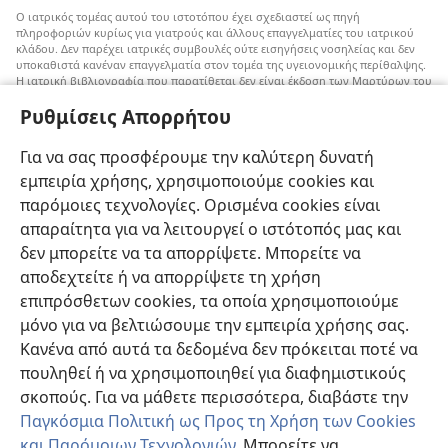
Ο ιατρικός τομέας αυτού του ιστοτόπου έχει σχεδιαστεί ως πηγή
πληροφοριών κυρίως για γιατρούς και άλλους επαγγελματίες του ιατρικού
κλάδου. Δεν παρέχει ιατρικές συμβουλές ούτε εισηγήσεις νοσηλείας και δεν
υποκαθιστά κανέναν επαγγελματία στον τομέα της υγειονομικής περίθαλψης.
Η ιατρική βιβλιογραφία που παρατίθεται δεν είναι έκδοση των Μαρτύρων του
Ιεχωβά, αλλά επισημαίνει εναλλακτικές μεθόδους αντί της μετάγγισης που
Ρυθμίσεις Απορρήτου
μπορούν να ληφθούν υπόψη. Αποτελεί ευθύνη του κάθε επαγγελματία στον
τομέα της υγειονομικής περίθαλψης να είναι ενήμερος για τυχόν νέες
πληροφορίες, να εξετάζει επιλογές νοσηλείας και να βοηθάει τον ασθενή να
Για να σας προσφέρουμε την καλύτερη δυνατή
παίρνει αποφάσεις που συμφωνούν με την ιατρική του κατάσταση, τις
επιθυμίες του, τις αξίες του και τις πεποιθήσεις του. Δεν είναι όλες οι μέθοδοι
εμπειρία χρήσης, χρησιμοποιούμε cookies και
που εμφανίζονται εδώ κατάλληλες ή αποδεκτές από όλους τους ασθενείς.
παρόμοιες τεχνολογίες. Ορισμένα cookies είναι
Ασθενείς: Να ζητάτε πάντα τη συμβουλή του γιατρού σας ή κάποιου άλλου
απαραίτητα για να λειτουργεί ο ιστότοπός μας και
επαγγελματία στον τομέα της υγειονομικής περίθαλψης όσον αφορά τις
δεν μπορείτε να τα απορρίψετε. Μπορείτε να
ιατρικές παθήσεις ή θεραπείες. Απευθυνθείτε σε κάποιον γιατρό αν νιώθετε
άρρωστοι.
αποδεχτείτε ή να απορρίψετε τη χρήση
Η χρήση αυτού του ιστοτόπου διέπεται από
όρους χρήσης
.
επιπρόσθετων cookies, τα οποία χρησιμοποιούμε
μόνο για να βελτιώσουμε την εμπειρία χρήσης σας.
Κανένα από αυτά τα δεδομένα δεν πρόκειται ποτέ να
πουληθεί ή να χρησιμοποιηθεί για διαφημιστικούς
Ρυθμίσεις Εμφάνισης
σκοπούς. Για να μάθετε περισσότερα, διαβάστε την
Παγκόσμια Πολιτική ως Προς τη Χρήση των Cookies
και Παρόμοιων Τεχνολογιών
. Μπορείτε να