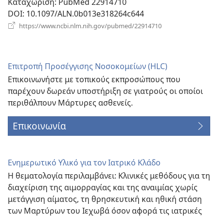
Καταχώριση
‎: PubMed 22914710
DOI
‎: 10.1097/ALN.0b013e318264c644
(ανοίγει
https://www.ncbi.nlm.nih.gov/pubmed/22914710
νέο
παράθυρο)
Επιτροπή Προσέγγισης Νοσοκομείων (HLC)
Επικοινωνήστε με τοπικούς εκπροσώπους που
παρέχουν δωρεάν υποστήριξη σε γιατρούς οι οποίοι
περιθάλπουν Μάρτυρες ασθενείς.
Επικοινωνία
Ενημερωτικό Υλικό για τον Ιατρικό Κλάδο
Η θεματολογία περιλαμβάνει: Κλινικές μεθόδους για τη
διαχείριση της αιμορραγίας και της αναιμίας χωρίς
μετάγγιση αίματος, τη θρησκευτική και ηθική στάση
των Μαρτύρων του Ιεχωβά όσον αφορά τις ιατρικές