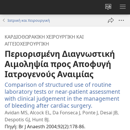
Αλλαγή
ΕΜ
γλώσσας
ΜΕ
Ιατρική και Χειρουργική
ιστότοπο
ΚΑΡΔΙΟΘΩΡΑΚΙΚΉ ΧΕΙΡΟΥΡΓΙΚΉ ΚΑΙ
ΑΓΓΕΙΟΧΕΙΡΟΥΡΓΙΚΉ
Περιορισμένη Διαγνωστική
Αιμοληψία προς Αποφυγή
Ιατρογενούς Αναιμίας
Comparison of structured use of routine
laboratory tests or near-patient assessment
with clinical judgement in the management
of bleeding after cardiac surgery.
(ανοίγει
νέο
Avidan MS, Alcock EL, Da Fonseca J, Ponte J, Desai JB,
παράθυρο)
Despotis GJ, Hunt BJ.
Πηγή
‎: Br J Anaesth 2004;92(2):178-86.