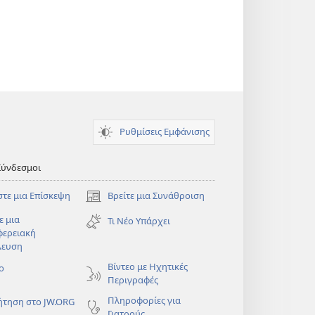
Ρυθμίσεις Εμφάνισης
Σύνδεσμοι
στε μια Επίσκεψη
Βρείτε μια Συνάθροιση
(ανοίγει
νέο
ε μια
Τι Νέο Υπάρχει
παράθυρο)
φερειακή
λευση
)
Βίντεο με Ηχητικές
ο
Περιγραφές
Πληροφορίες για
ήτηση στο JW.ORG
Γιατρούς