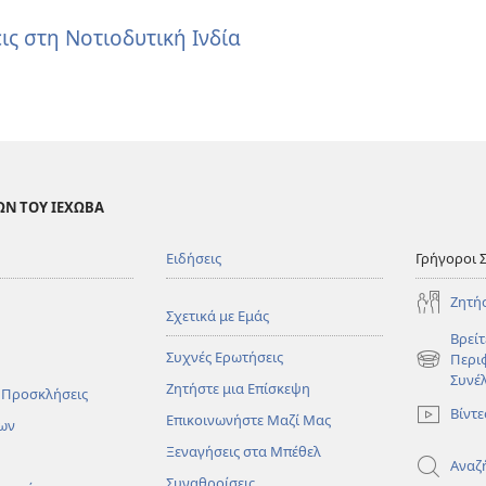
ις στη Νοτιοδυτική Ινδία
ΩΝ ΤΟΥ ΙΕΧΩΒΑ
Ειδήσεις
Γρήγοροι 
Ζητή
Σχετικά με Εμάς
Βρείτ
Συχνές Ερωτήσεις
Περι
(ανοίγει
Συνέ
Ζητήστε μια Επίσκεψη
νέο
 Προσκλήσεις
παράθυρο
Βίντε
Επικοινωνήστε Μαζί Μας
ων
Ξεναγήσεις στα Μπέθελ
Αναζ
Συναθροίσεις