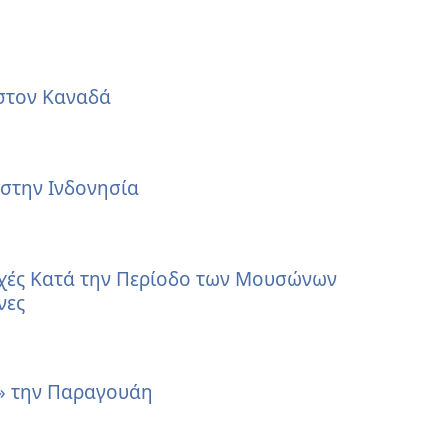
στον Καναδά
στην Ινδονησία
χές Κατά την Περίοδο των Μουσώνων
νες
» την Παραγουάη