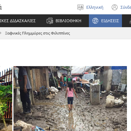
ά
Ελληνική
Σύνδ
Επιλέξτε
(αν
γλώσσα
νέο
ΙΚΕΣ ΔΙΔΑΣΚΑΛΙΕΣ
ΒΙΒΛΙΟΘΗΚΗ
ΕΙΔΗΣΕΙΣ
πα
Ξαφνικές Πλημμύρες στις Φιλιππίνες