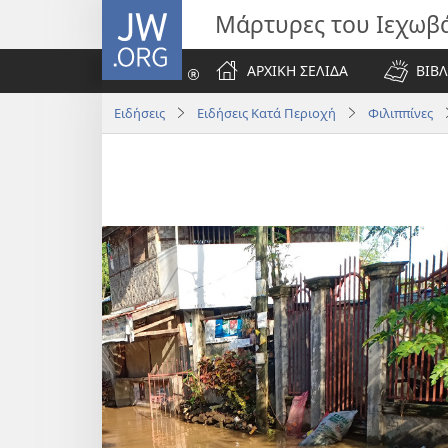
JW.ORG
Μάρτυρες του Ιεχωβ
ΑΡΧΙΚΗ ΣΕΛΙΔΑ
ΒΙΒΛ
Ειδήσεις
Ειδήσεις Κατά Περιοχή
Φιλιππίνες