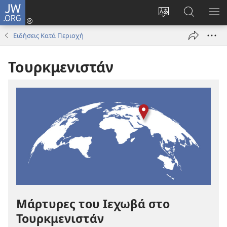
JW.ORG
Σύνδεση
(ανοίγει
Αλλαγή
Αναζήτησ
ΕΜ
νέο
γλώσσας
στο
ΜΕ
Ειδήσεις Κατά Περιοχή
παράθυρο)
ιστότοπου
JW.ORG
Τουρκμενιστάν
Μάρτυρες του Ιεχωβά στο
Τουρκμενιστάν