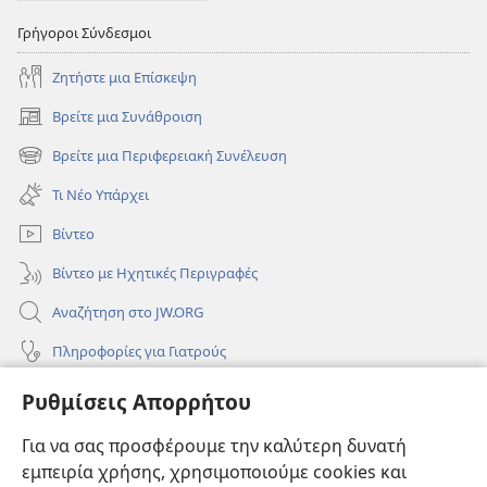
Γρήγοροι Σύνδεσμοι
Ζητήστε μια Επίσκεψη
Βρείτε μια Συνάθροιση
(ανοίγει
νέο
Βρείτε μια Περιφερειακή Συνέλευση
(ανοίγει
παράθυρο)
νέο
Τι Νέο Υπάρχει
παράθυρο)
Βίντεο
Βίντεο με Ηχητικές Περιγραφές
Αναζήτηση στο JW.ORG
Πληροφορίες για Γιατρούς
Πληροφορίες για Επίσημους Φορείς και ΜΜΕ
Ρυθμίσεις Απορρήτου
Βοήθεια
Για να σας προσφέρουμε την καλύτερη δυνατή
εμπειρία χρήσης, χρησιμοποιούμε cookies και
Συνεισφορές