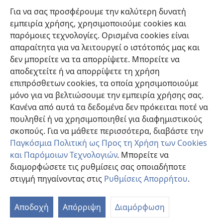
Βοήθεια
Για να σας προσφέρουμε την καλύτερη δυνατή
εμπειρία χρήσης, χρησιμοποιούμε cookies και
Συνεισφορές
(ανοίγει
παρόμοιες τεχνολογίες. Ορισμένα cookies είναι
νέο
απαραίτητα για να λειτουργεί ο ιστότοπός μας και
παράθυρο)
ΔΙΑΔΙΚΤΥΑΚΗ ΒΙΒΛΙΟΘΗΚΗ της Σκοπιάς™
δεν μπορείτε να τα απορρίψετε. Μπορείτε να
(ανοίγει
αποδεχτείτε ή να απορρίψετε τη χρήση
νέο
®
JW Hub
παράθυρο)
επιπρόσθετων cookies, τα οποία χρησιμοποιούμε
(ανοίγει
νέο
μόνο για να βελτιώσουμε την εμπειρία χρήσης σας.
®
JW Library
παράθυρο)
Κανένα από αυτά τα δεδομένα δεν πρόκειται ποτέ να
πουληθεί ή να χρησιμοποιηθεί για διαφημιστικούς
Βιβλιοθήκη της Σκοπιάς
σκοπούς. Για να μάθετε περισσότερα, διαβάστε την
Παγκόσμια Πολιτική ως Προς τη Χρήση των Cookies
και Παρόμοιων Τεχνολογιών
. Μπορείτε να
διαμορφώσετε τις ρυθμίσεις σας οποιαδήποτε
Copyright
© 2026 Watch Tower Bible and Tract Society of Pennsylvania.
στιγμή πηγαίνοντας στις
Ρυθμίσεις Απορρήτου
.
ΟΡΟΙ ΧΡΗΣΗΣ
|
ΠΟΛΙΤΙΚΗ ΑΠΟΡΡΗΤΟΥ
|
ΡΥΘΜΙΣΕΙΣ ΑΠΟΡΡΗΤΟΥ
Αποδοχή
Απόρριψη
Διαμόρφωση