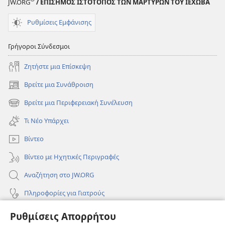
JW.ORG
/ ΕΠΙΣΗΜΟΣ ΙΣΤΟΤΟΠΟΣ ΤΩΝ ΜΑΡΤΥΡΩΝ ΤΟΥ ΙΕΧΩΒΑ
Ρυθμίσεις Εμφάνισης
Γρήγοροι Σύνδεσμοι
Ζητήστε μια Επίσκεψη
Βρείτε μια Συνάθροιση
(ανοίγει
νέο
Βρείτε μια Περιφερειακή Συνέλευση
(ανοίγει
παράθυρο)
νέο
Τι Νέο Υπάρχει
παράθυρο)
Βίντεο
Βίντεο με Ηχητικές Περιγραφές
Αναζήτηση στο JW.ORG
Πληροφορίες για Γιατρούς
Πληροφορίες για Επίσημους Φορείς και ΜΜΕ
Ρυθμίσεις Απορρήτου