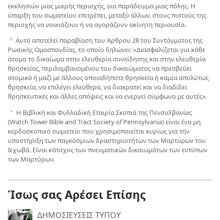
εκκλησιών μιας μικρής περιοχής, για παράδειγμα μιας πόλης. Η
ύπαρξη του σωματείου επιτρέπει, μεταξύ άλλων, στους πιστούς της
περιοχής να νοικιάζουν ή να αγοράζουν ακίνητη περιουσία.
Αυτό αποτελεί παραβίαση του Άρθρου 28 του Συντάγματος της
e
Ρωσικής Ομοσπονδίας, το οποίο δηλώνει: «Διασφαλίζεται για κάθε
άτομο το δικαίωμα στην ελευθερία συνείδησης και στην ελευθερία
θρησκείας, περιλαμβανομένου του δικαιώματος να πρεσβεύει
ατομικά ή μαζί με άλλους οποιαδήποτε θρησκεία ή καμία απολύτως
θρησκεία, να επιλέγει ελεύθερα, να διακρατεί και να διαδίδει
θρησκευτικές και άλλες απόψεις και να ενεργεί σύμφωνα με αυτές».
Η Βιβλική και Φυλλαδική Εταιρία Σκοπιά της Πενσυλβανίας
f
(Watch Tower Bible and Tract Society of Pennsylvania) είναι ένα μη
κερδοσκοπικό σωματείο που χρησιμοποιείται κυρίως για την
υποστήριξη των παγκόσμιων δραστηριοτήτων των Μαρτύρων του
Ιεχωβά. Είναι κάτοχος των πνευματικών δικαιωμάτων των εντύπων
των Μαρτύρων.
Ίσως σας Αρέσει Επίσης
ΔΗΜΟΣΙΕΥΣΕΙΣ ΤΥΠΟΥ