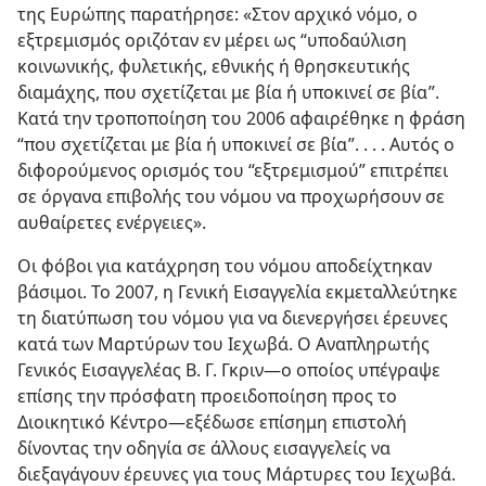
της Ευρώπης παρατήρησε: «Στον αρχικό νόμο, ο
εξτρεμισμός οριζόταν εν μέρει ως “υποδαύλιση
κοινωνικής, φυλετικής, εθνικής ή θρησκευτικής
διαμάχης, που σχετίζεται με βία ή υποκινεί σε βία”.
Κατά την τροποποίηση του 2006 αφαιρέθηκε η φράση
“που σχετίζεται με βία ή υποκινεί σε βία”. . . . Αυτός ο
διφορούμενος ορισμός του “εξτρεμισμού” επιτρέπει
σε όργανα επιβολής του νόμου να προχωρήσουν σε
αυθαίρετες ενέργειες».
Οι φόβοι για κατάχρηση του νόμου αποδείχτηκαν
βάσιμοι. Το 2007, η Γενική Εισαγγελία εκμεταλλεύτηκε
τη διατύπωση του νόμου για να διενεργήσει έρευνες
κατά των Μαρτύρων του Ιεχωβά. Ο Αναπληρωτής
Γενικός Εισαγγελέας Β. Γ. Γκριν—ο οποίος υπέγραψε
επίσης την πρόσφατη προειδοποίηση προς το
Διοικητικό Κέντρο—εξέδωσε επίσημη επιστολή
δίνοντας την οδηγία σε άλλους εισαγγελείς να
διεξαγάγουν έρευνες για τους Μάρτυρες του Ιεχωβά.