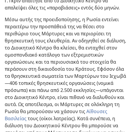
Γ. Γκριν απαίτησε από το Διοικητικό Κέντρο να
απαλείψει όλες τις «παραβιάσεις» εντός δύο μηνών.
Μέσω αυτής της προειδοποίησης, η Ρωσία εντείνει
περαιτέρω την προσπάθειά της να θέσει στο
περιθώριο τους Μάρτυρες και να περιορίσει τη
θρησκευτική τους ελευθερία. Αν οδηγηθεί σε διάλυση,
το Διοικητικό Κέντρο θα κλείσει, θα ενταχθεί στον
ομοσπονδιακό κατάλογο των εξτρεμιστικών
οργανώσεων, και τα περιουσιακά του στοιχεία θα
περάσουν στη δικαιοδοσία του Κράτους. Εφόσον όλα
τα θρησκευτικά σωματεία των Μαρτύρων του Ιεχωβά
—406 τοπικές θρησκευτικές οργανώσεις (νομικά
πρόσωπα) και πάνω από 2.500 εκκλησίες—υπάγονται
στο Διοικητικό Κέντρο, είναι πιθανό να διαλυθούν και
αυτά. Ως αποτέλεσμα, οι Μάρτυρες σε ολόκληρη τη
Ρωσία θα μπορούσαν να χάσουν τις
Αίθουσες
Βασιλείας
τους (οίκοι λατρείας). Κατά συνέπεια, η
διάλυση του Διοικητικού Κέντρου θα μπορούσε να