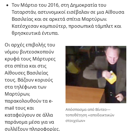
Τον Μάρτιο του 2016, στη Δημοκρατία του
Ταταρστάν, αστυνομικοί εισέβαλαν σε μια Αίθουσα
Βασιλείας και σε αρκετά σπίτια Μαρτύρων.
Κατέσχεσαν κομπιούτερ, προσωπικά τάμπλετ και
θρησκευτικά έντυπα.
Οι αρχές επιβολής του
νόμου βιντεοσκοπούν
κρυφά τους Μάρτυρες
στα σπίτια και στις
Αίθουσες Βασιλείας
τους. Βάζουν κοριούς
στα τηλέφωνα των
Μαρτύρων,
παρακολουθούν τα e-
mail τους και
Απόσπασμα από Βίντεο—
καταφεύγουν σε άλλα
τοποθέτηση «αποδεικτικών
στοιχείων»
παράνομα μέσα για να
συλλέξουν πληροφορίες.