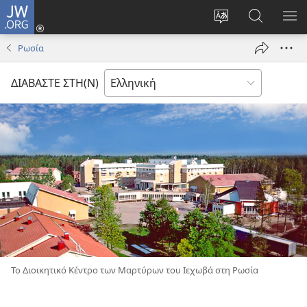
JW.ORG
Σύνδεση
(ανοίγει
Αλλαγή
Αναζήτησ
ΕΜ
νέο
γλώσσας
στο
ΜΕ
Ρωσία
παράθυρο)
ιστότοπου
JW.ORG
ΔΙΑΒΑΣΤΕ ΣΤΗ(Ν)
Το Διοικητικό Κέντρο των Μαρτύρων του Ιεχωβά στη Ρωσία