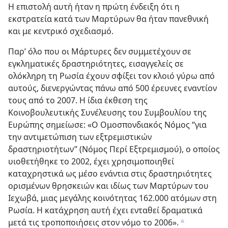
Η επιστολή αυτή ήταν η πρώτη ένδειξη ότι η
εκστρατεία κατά των Μαρτύρων θα ήταν πανεθνική
και με κεντρικό σχεδιασμό.
Παρ’ όλο που οι Μάρτυρες δεν συμμετέχουν σε
εγκληματικές δραστηριότητες, εισαγγελείς σε
ολόκληρη τη Ρωσία έχουν σφίξει τον κλοιό γύρω από
αυτούς, διενεργώντας πάνω από 500 έρευνες εναντίον
τους από το 2007. Η ίδια έκθεση της
Κοινοβουλευτικής Συνέλευσης του Συμβουλίου της
Ευρώπης σημείωσε: «Ο Ομοσπονδιακός Νόμος “για
την αντιμετώπιση των εξτρεμιστικών
δραστηριοτήτων” (Νόμος Περί Εξτρεμισμού), ο οποίος
υιοθετήθηκε το 2002, έχει χρησιμοποιηθεί
καταχρηστικά ως μέσο ενάντια στις δραστηριότητες
ορισμένων θρησκειών και ιδίως των Μαρτύρων του
Ιεχωβά, μιας μεγάλης κοινότητας 162.000 ατόμων στη
Ρωσία. Η κατάχρηση αυτή έχει ενταθεί δραματικά
μετά τις τροποποιήσεις στον νόμο το 2006».
c