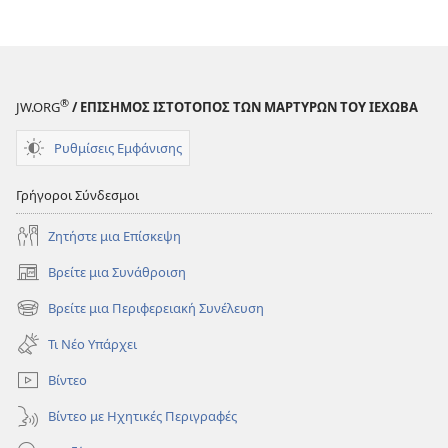
®
JW.ORG
/ ΕΠΙΣΗΜΟΣ ΙΣΤΟΤΟΠΟΣ ΤΩΝ ΜΑΡΤΥΡΩΝ ΤΟΥ ΙΕΧΩΒΑ
Ρυθμίσεις Εμφάνισης
Γρήγοροι Σύνδεσμοι
Ζητήστε μια Επίσκεψη
Βρείτε μια Συνάθροιση
(ανοίγει
νέο
Βρείτε μια Περιφερειακή Συνέλευση
(ανοίγει
παράθυρο)
νέο
Τι Νέο Υπάρχει
παράθυρο)
Βίντεο
Βίντεο με Ηχητικές Περιγραφές