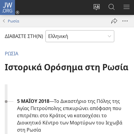
JW.ORG
Σύνδεση
(ανοίγει
Αλλαγή
Αναζήτησ
ΕΜ
νέο
γλώσσας
στο
ΜΕ
Ρωσία
παράθυρο)
ιστότοπου
JW.ORG
ΔΙΑΒΑΣΤΕ ΣΤΗ(Ν)
ΡΩΣΙΑ
Ιστορικά Ορόσημα στη Ρωσία
5 ΜΑΪΟΥ 2018
—Το Δικαστήριο της Πόλης της
Αγίας Πετρούπολης επικυρώνει απόφαση που
επιτρέπει στο Κράτος να κατασχέσει το
Διοικητικό Κέντρο των Μαρτύρων του Ιεχωβά
στη Ρωσία