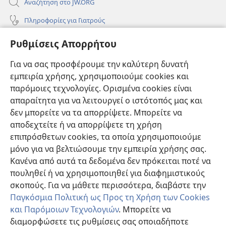
Αναζήτηση στο JW.ORG
Πληροφορίες για Γιατρούς
Πληροφορίες για Επίσημους Φορείς και ΜΜΕ
Ρυθμίσεις Απορρήτου
Βοήθεια
Για να σας προσφέρουμε την καλύτερη δυνατή
εμπειρία χρήσης, χρησιμοποιούμε cookies και
Συνεισφορές
(ανοίγει
παρόμοιες τεχνολογίες. Ορισμένα cookies είναι
νέο
απαραίτητα για να λειτουργεί ο ιστότοπός μας και
παράθυρο)
ΔΙΑΔΙΚΤΥΑΚΗ ΒΙΒΛΙΟΘΗΚΗ της Σκοπιάς™
δεν μπορείτε να τα απορρίψετε. Μπορείτε να
(ανοίγει
αποδεχτείτε ή να απορρίψετε τη χρήση
νέο
®
JW Hub
παράθυρο)
επιπρόσθετων cookies, τα οποία χρησιμοποιούμε
(ανοίγει
νέο
μόνο για να βελτιώσουμε την εμπειρία χρήσης σας.
®
JW Library
παράθυρο)
Κανένα από αυτά τα δεδομένα δεν πρόκειται ποτέ να
πουληθεί ή να χρησιμοποιηθεί για διαφημιστικούς
Βιβλιοθήκη της Σκοπιάς
σκοπούς. Για να μάθετε περισσότερα, διαβάστε την
Παγκόσμια Πολιτική ως Προς τη Χρήση των Cookies
και Παρόμοιων Τεχνολογιών
. Μπορείτε να
διαμορφώσετε τις ρυθμίσεις σας οποιαδήποτε