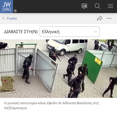
JW.ORG
Σύνδεση
(ανοίγει
Αλλαγή
Αναζήτησ
ΕΜ
νέο
γλώσσας
στο
ΜΕ
Ρωσία
παράθυρο)
ιστότοπου
JW.ORG
ΔΙΑΒΑΣΤΕ ΣΤΗ(Ν)
Η ρωσική αστυνομία κάνει έφοδο σε Αίθουσα Βασιλείας στη
Νεζλόμπναγια