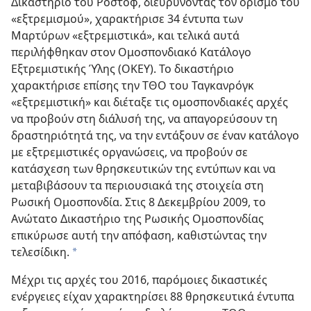
Δικαστήριο του Ροστόφ, διευρύνοντας τον ορισμό του
«εξτρεμισμού», χαρακτήρισε 34 έντυπα των
Μαρτύρων «εξτρεμιστικά», και τελικά αυτά
περιλήφθηκαν στον Ομοσπονδιακό Κατάλογο
Εξτρεμιστικής Ύλης (ΟΚΕΥ). Το δικαστήριο
χαρακτήρισε επίσης την ΤΘΟ του Ταγκανρόγκ
«εξτρεμιστική» και διέταξε τις ομοσπονδιακές αρχές
να προβούν στη διάλυσή της, να απαγορεύσουν τη
δραστηριότητά της, να την εντάξουν σε έναν κατάλογο
με εξτρεμιστικές οργανώσεις, να προβούν σε
κατάσχεση των θρησκευτικών της εντύπων και να
μεταβιβάσουν τα περιουσιακά της στοιχεία στη
Ρωσική Ομοσπονδία. Στις 8 Δεκεμβρίου 2009, το
Ανώτατο Δικαστήριο της Ρωσικής Ομοσπονδίας
επικύρωσε αυτή την απόφαση, καθιστώντας την
τελεσίδικη.
a
Μέχρι τις αρχές του 2016, παρόμοιες δικαστικές
ενέργειες είχαν χαρακτηρίσει 88 θρησκευτικά έντυπα