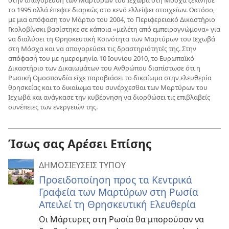
στην απαγόρευση των Μαρτύρων του Ιεχωβά στη Μόσχα ξεκίνησε
το 1995 αλλά έπεφτε διαρκώς στο κενό ελλείψει στοιχείων. Ωστόσο,
με μια απόφαση τον Μάρτιο του 2004, το Περιφερειακό Δικαστήριο
Γκολοβίνσκι βασίστηκε σε κάποια «μελέτη από εμπειρογνώμονα» για
να διαλύσει τη Θρησκευτική Κοινότητα των Μαρτύρων του Ιεχωβά
στη Μόσχα και να απαγορεύσει τις δραστηριότητές της. Στην
απόφασή του με ημερομηνία 10 Ιουνίου 2010, το Ευρωπαϊκό
Δικαστήριο των Δικαιωμάτων του Ανθρώπου διαπίστωσε ότι η
Ρωσική Ομοσπονδία είχε παραβιάσει το δικαίωμα στην ελευθερία
θρησκείας και το δικαίωμα του συνέρχεσθαι των Μαρτύρων του
Ιεχωβά και ανάγκασε την κυβέρνηση να διορθώσει τις επιβλαβείς
συνέπειες των ενεργειών της.
Ίσως σας Αρέσει Επίσης
ΔΗΜΟΣΙΕΥΣΕΙΣ ΤΥΠΟΥ
Προειδοποίηση προς τα Κεντρικά
Γραφεία των Μαρτύρων στη Ρωσία
Απειλεί τη Θρησκευτική Ελευθερία
Οι Μάρτυρες στη Ρωσία θα μπορούσαν να