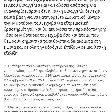
Γενικού Εισαγγελέα και να εκδώσει απόφαση. Θα
αναγνωρίσει άραγε ότι η Γενική Εισαγγελία δεν έχει
καμιά βάση για να κατηγορεί το Διοικητικό Κέντρο
των Μαρτύρων του Ιεχωβά για εξτρεμιστική
δραστηριότητα, και θα ακυρώσει την προειδοποίηση;
Τόσο οι Μάρτυρες του Ιεχωβά όσο και άτομα που
θεωρούν σημαντικά τα ανθρώπινα δικαιώματα στη
Ρωσία και σε όλη την υδρόγειο ελπίζουν σε μια θετική
εξέλιξη.
Η απόφαση του Ανώτατου Δικαστηρίου της Ρωσικής
a
Ομοσπονδίας πυροδότησε πληθώρα επιθετικών ενεργειών κατά των
Μαρτύρων. Αναφορές για 1.126 περιστατικά που συνέβησαν μεταξύ
8 Δεκεμβρίου 2009 και 26 Απριλίου 2012 δείχνουν ότι οι Μάρτυρες
του Ιεχωβά έχουν υποστεί κακομεταχείριση και επιθέσεις ενώ
συμμετείχαν σε θρησκευτικές δραστηριότητες, κρατήσεις και
έρευνες από ρωσικά όργανα επιβολής του νόμου, καθώς και πράξεις
βανδαλισμού σε οίκους λατρείας τους.
Μια σειρά από ποινικές και αστικές διώξεις που αποσκοπούσε
b