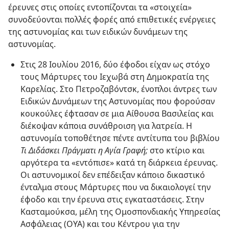
έρευνες στις οποίες εντοπίζονται τα «στοιχεία»
συνοδεύονται πολλές φορές από επιθετικές ενέργειες
της αστυνομίας και των ειδικών δυνάμεων της
αστυνομίας.
Στις 28 Ιουλίου 2016, δύο έφοδοι είχαν ως στόχο
τους Μάρτυρες του Ιεχωβά στη Δημοκρατία της
Καρελίας. Στο Πετροζαβόντσκ, ένοπλοι άντρες των
Ειδικών Δυνάμεων της Αστυνομίας που φορούσαν
κουκούλες έφτασαν σε μια Αίθουσα Βασιλείας και
διέκοψαν κάποια συνάθροιση για λατρεία. Η
αστυνομία τοποθέτησε πέντε αντίτυπα του βιβλίου
Τι Διδάσκει Πράγματι η Αγία Γραφή;
στο κτίριο και
αργότερα τα «εντόπισε» κατά τη διάρκεια έρευνας.
Οι αστυνομικοί δεν επέδειξαν κάποιο δικαστικό
ένταλμα στους Μάρτυρες που να δικαιολογεί την
έφοδο και την έρευνα στις εγκαταστάσεις. Στην
Κασταμούκσα, μέλη της Ομοσπονδιακής Υπηρεσίας
Ασφάλειας (ΟΥΑ) και του Κέντρου για την