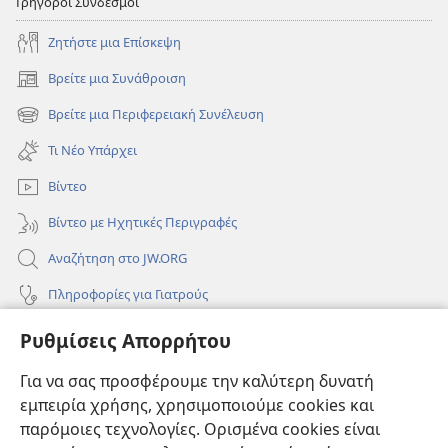
Γρήγοροι Σύνδεσμοι
Ζητήστε μια Επίσκεψη
Βρείτε μια Συνάθροιση
(ανοίγει
νέο
Βρείτε μια Περιφερειακή Συνέλευση
(ανοίγει
παράθυρο)
νέο
Τι Νέο Υπάρχει
παράθυρο)
Βίντεο
Βίντεο με Ηχητικές Περιγραφές
Αναζήτηση στο JW.ORG
Πληροφορίες για Γιατρούς
Πληροφορίες για Επίσημους Φορείς και ΜΜΕ
Ρυθμίσεις Απορρήτου
Βοήθεια
Για να σας προσφέρουμε την καλύτερη δυνατή
εμπειρία χρήσης, χρησιμοποιούμε cookies και
Συνεισφορές
(ανοίγει
παρόμοιες τεχνολογίες. Ορισμένα cookies είναι
νέο