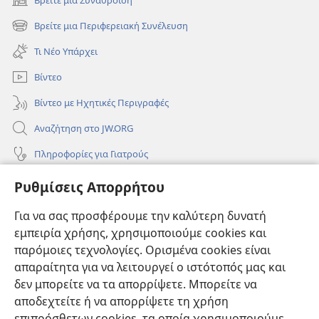
(ανοίγει
νέο
Βρείτε μια Περιφερειακή Συνέλευση
(ανοίγει
παράθυρο)
νέο
Τι Νέο Υπάρχει
παράθυρο)
Βίντεο
Βίντεο με Ηχητικές Περιγραφές
Αναζήτηση στο JW.ORG
Πληροφορίες για Γιατρούς
Πληροφορίες για Επίσημους Φορείς και ΜΜΕ
Ρυθμίσεις Απορρήτου
Βοήθεια
Για να σας προσφέρουμε την καλύτερη δυνατή
εμπειρία χρήσης, χρησιμοποιούμε cookies και
Συνεισφορές
(ανοίγει
παρόμοιες τεχνολογίες. Ορισμένα cookies είναι
νέο
απαραίτητα για να λειτουργεί ο ιστότοπός μας και
παράθυρο)
ΔΙΑΔΙΚΤΥΑΚΗ ΒΙΒΛΙΟΘΗΚΗ της Σκοπιάς™
δεν μπορείτε να τα απορρίψετε. Μπορείτε να
(ανοίγει
αποδεχτείτε ή να απορρίψετε τη χρήση
νέο
®
JW Hub
παράθυρο)
επιπρόσθετων cookies, τα οποία χρησιμοποιούμε
(ανοίγει