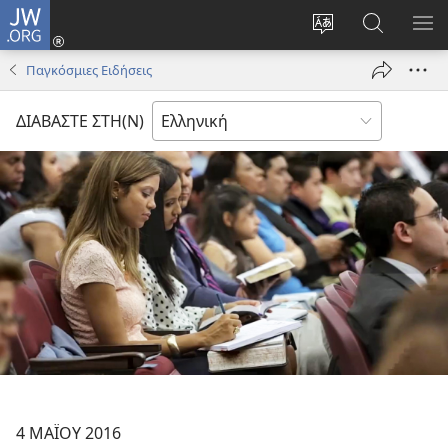
JW.ORG
Σύνδεση
(ανοίγει
Αλλαγή
Αναζήτησ
ΕΜ
νέο
γλώσσας
στο
ΜΕ
Παγκόσμιες Ειδήσεις
παράθυρο)
ιστότοπου
JW.ORG
ΔΙΑΒΑΣΤΕ ΣΤΗ(Ν)
4 ΜΑΪΟΥ 2016