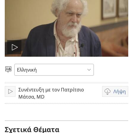
Αναπαραγωγή
βίντεο
Επιλέξτε
Γλώσσα
Συνέντευξη με τον Πατρίτσιο
Λήψη
Αναπαραγωγή
Επιλογές
Μάτσα, MD
λήψης
βίντεο
Σχετικά Θέματα