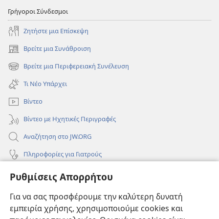
Γρήγοροι Σύνδεσμοι
Ζητήστε μια Επίσκεψη
Βρείτε μια Συνάθροιση
(ανοίγει
νέο
Βρείτε μια Περιφερειακή Συνέλευση
(ανοίγει
παράθυρο)
νέο
Τι Νέο Υπάρχει
παράθυρο)
Βίντεο
Βίντεο με Ηχητικές Περιγραφές
Αναζήτηση στο JW.ORG
Πληροφορίες για Γιατρούς
Πληροφορίες για Επίσημους Φορείς και ΜΜΕ
Ρυθμίσεις Απορρήτου
Βοήθεια
Για να σας προσφέρουμε την καλύτερη δυνατή
εμπειρία χρήσης, χρησιμοποιούμε cookies και
Συνεισφορές
(ανοίγει