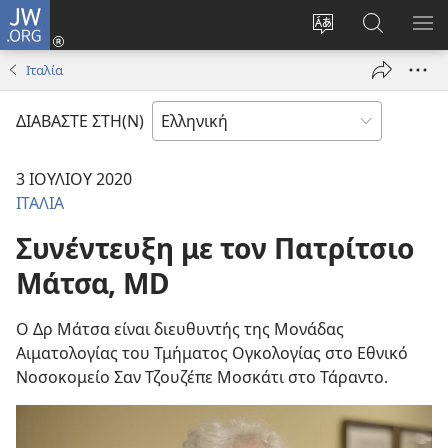
JW.ORG
Σύνδεση
(ανοίγει
Αλλαγή
Αναζήτησ
ΕΜ
νέο
γλώσσας
στο
ΜΕ
Ιταλία
παράθυρο)
ιστότοπου
JW.ORG
ΔΙΑΒΑΣΤΕ ΣΤΗ(Ν)
3 ΙΟΥΛΙΟΥ 2020
ΙΤΑΛΙΑ
Συνέντευξη με τον Πατρίτσιο
Μάτσα, MD
Ο Δρ Μάτσα είναι διευθυντής της Μονάδας
Αιματολογίας του Τμήματος Ογκολογίας στο Εθνικό
Νοσοκομείο Σαν Τζουζέπε Μοσκάτι στο Τάραντο.