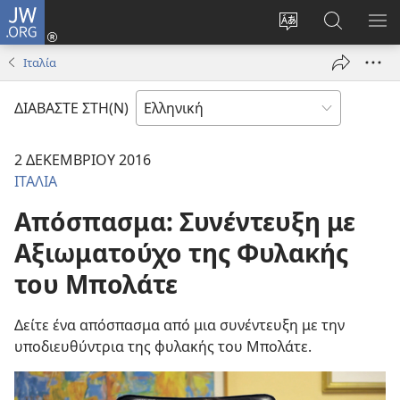
JW.ORG
Σύνδεση
(ανοίγει
Αλλαγή
Αναζήτησ
ΕΜ
νέο
γλώσσας
στο
ΜΕ
Ιταλία
παράθυρο)
ιστότοπου
JW.ORG
ΔΙΑΒΑΣΤΕ ΣΤΗ(Ν)
2 ΔΕΚΕΜΒΡΙΟΥ 2016
ΙΤΑΛΙΑ
Απόσπασμα: Συνέντευξη με
Αξιωματούχο της Φυλακής
του Μπολάτε
Δείτε ένα απόσπασμα από μια συνέντευξη με την
υποδιευθύντρια της φυλακής του Μπολάτε.