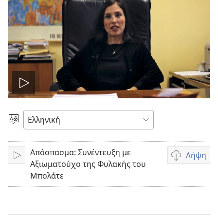
Αναπαραγωγή
βίντεο
Επιλέξτε
Γλώσσα
Απόσπασμα: Συνέντευξη με
Λήψη
Αναπαραγωγή
Επιλογές
Αξιωματούχο της Φυλακής του
λήψης
Μπολάτε
βίντεο