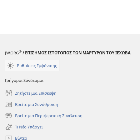
®
JW.ORG
/ ΕΠΙΣΗΜΟΣ ΙΣΤΟΤΟΠΟΣ ΤΩΝ ΜΑΡΤΥΡΩΝ ΤΟΥ ΙΕΧΩΒΑ
Ρυθμίσεις Εμφάνισης
Γρήγοροι Σύνδεσμοι
Ζητήστε μια Επίσκεψη
Βρείτε μια Συνάθροιση
(ανοίγει
νέο
Βρείτε μια Περιφερειακή Συνέλευση
(ανοίγει
παράθυρο)
νέο
Τι Νέο Υπάρχει
παράθυρο)
Βίντεο