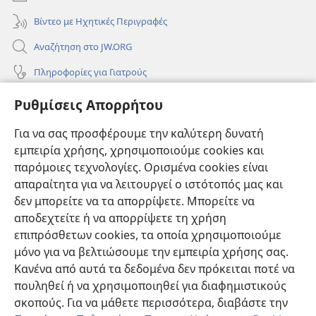
Βίντεο με Ηχητικές Περιγραφές
Αναζήτηση στο JW.ORG
Πληροφορίες για Γιατρούς
Πληροφορίες για Επίσημους Φορείς και ΜΜΕ
Ρυθμίσεις Απορρήτου
Βοήθεια
Για να σας προσφέρουμε την καλύτερη δυνατή
εμπειρία χρήσης, χρησιμοποιούμε cookies και
Συνεισφορές
(ανοίγει
παρόμοιες τεχνολογίες. Ορισμένα cookies είναι
νέο
απαραίτητα για να λειτουργεί ο ιστότοπός μας και
παράθυρο)
ΔΙΑΔΙΚΤΥΑΚΗ ΒΙΒΛΙΟΘΗΚΗ της Σκοπιάς™
δεν μπορείτε να τα απορρίψετε. Μπορείτε να
(ανοίγει
αποδεχτείτε ή να απορρίψετε τη χρήση
νέο
®
JW Hub
παράθυρο)
επιπρόσθετων cookies, τα οποία χρησιμοποιούμε
(ανοίγει
νέο
μόνο για να βελτιώσουμε την εμπειρία χρήσης σας.
®
JW Library
παράθυρο)
Κανένα από αυτά τα δεδομένα δεν πρόκειται ποτέ να
πουληθεί ή να χρησιμοποιηθεί για διαφημιστικούς
Βιβλιοθήκη της Σκοπιάς
σκοπούς. Για να μάθετε περισσότερα, διαβάστε την