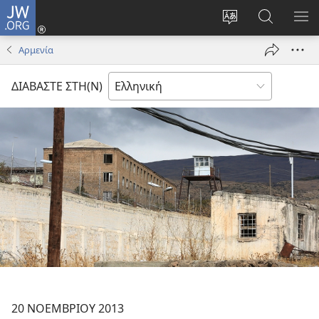
JW.ORG
Σύνδεση
(ανοίγει
Αλλαγή
Αναζήτησ
ΕΜ
νέο
γλώσσας
στο
ΜΕ
Αρμενία
παράθυρο)
ιστότοπου
JW.ORG
ΔΙΑΒΑΣΤΕ ΣΤΗ(Ν)
20 ΝΟΕΜΒΡΙΟΥ 2013