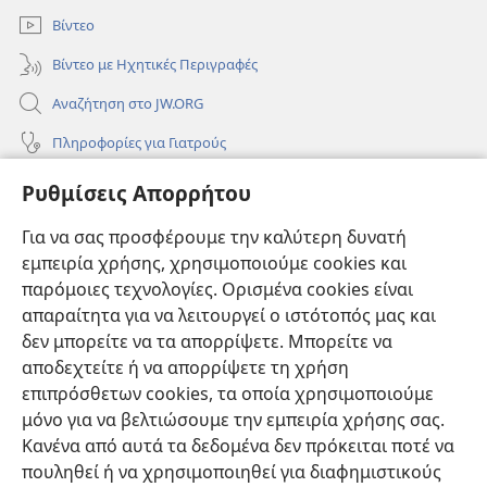
Βίντεο
Βίντεο με Ηχητικές Περιγραφές
Αναζήτηση στο JW.ORG
Πληροφορίες για Γιατρούς
Πληροφορίες για Επίσημους Φορείς και ΜΜΕ
Ρυθμίσεις Απορρήτου
Βοήθεια
Για να σας προσφέρουμε την καλύτερη δυνατή
εμπειρία χρήσης, χρησιμοποιούμε cookies και
Συνεισφορές
(ανοίγει
παρόμοιες τεχνολογίες. Ορισμένα cookies είναι
νέο
απαραίτητα για να λειτουργεί ο ιστότοπός μας και
παράθυρο)
ΔΙΑΔΙΚΤΥΑΚΗ ΒΙΒΛΙΟΘΗΚΗ της Σκοπιάς™
δεν μπορείτε να τα απορρίψετε. Μπορείτε να
(ανοίγει
αποδεχτείτε ή να απορρίψετε τη χρήση
νέο
®
JW Hub
παράθυρο)
επιπρόσθετων cookies, τα οποία χρησιμοποιούμε
(ανοίγει
νέο
μόνο για να βελτιώσουμε την εμπειρία χρήσης σας.
®
JW Library
παράθυρο)
Κανένα από αυτά τα δεδομένα δεν πρόκειται ποτέ να
πουληθεί ή να χρησιμοποιηθεί για διαφημιστικούς
Βιβλιοθήκη της Σκοπιάς