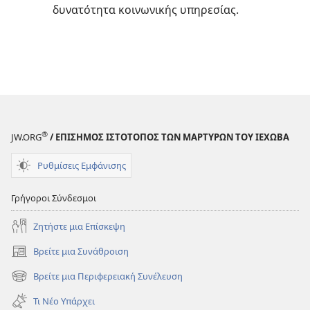
δυνατότητα κοινωνικής υπηρεσίας.
®
JW.ORG
/ ΕΠΙΣΗΜΟΣ ΙΣΤΟΤΟΠΟΣ ΤΩΝ ΜΑΡΤΥΡΩΝ ΤΟΥ ΙΕΧΩΒΑ
Ρυθμίσεις Εμφάνισης
Γρήγοροι Σύνδεσμοι
Ζητήστε μια Επίσκεψη
Βρείτε μια Συνάθροιση
(ανοίγει
νέο
Βρείτε μια Περιφερειακή Συνέλευση
(ανοίγει
παράθυρο)
νέο
Τι Νέο Υπάρχει
παράθυρο)