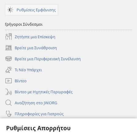
Ρυθμίσεις Εμφάνισης
Γρήγοροι Σύνδεσμοι
Ζητήστε μια Επίσκεψη
Βρείτε μια Συνάθροιση
(ανοίγει
νέο
Βρείτε μια Περιφερειακή Συνέλευση
(ανοίγει
παράθυρο)
νέο
Τι Νέο Υπάρχει
παράθυρο)
Βίντεο
Βίντεο με Ηχητικές Περιγραφές
Αναζήτηση στο JW.ORG
Πληροφορίες για Γιατρούς
Πληροφορίες για Επίσημους Φορείς και ΜΜΕ
Ρυθμίσεις Απορρήτου
Βοήθεια