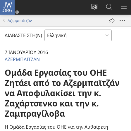
JW.ORG
Σύνδεση
(ανοίγει
Αλλαγή
Αναζήτησ
ΕΜ
νέο
γλώσσας
στο
ΜΕ
Αζερμπαϊτζάν
παράθυρο)
ιστότοπου
JW.ORG
ΔΙΑΒΑΣΤΕ ΣΤΗ(Ν)
7 ΙΑΝΟΥΑΡΙΟΥ 2016
ΑΖΕΡΜΠΑΪΤΖΑΝ
Ομάδα Εργασίας του ΟΗΕ
Ζητάει από το Αζερμπαϊτζάν
να Αποφυλακίσει την κ.
Ζαχάρτσενκο και την κ.
Ζαμπραγίλοβα
Η Ομάδα Εργασίας του ΟΗΕ για την Αυθαίρετη