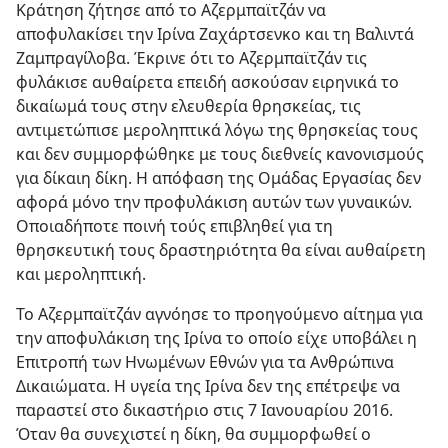
Κράτηση ζήτησε από το Αζερμπαϊτζάν να
αποφυλακίσει την Ιρίνα Ζαχάρτσενκο και τη Βαλιντά
Ζαμπραγίλοβα. Έκρινε ότι το Αζερμπαϊτζάν τις
φυλάκισε αυθαίρετα επειδή ασκούσαν ειρηνικά το
δικαίωμά τους στην ελευθερία θρησκείας, τις
αντιμετώπισε μεροληπτικά λόγω της θρησκείας τους
και δεν συμμορφώθηκε με τους διεθνείς κανονισμούς
για δίκαιη δίκη. Η απόφαση της Ομάδας Εργασίας δεν
αφορά μόνο την προφυλάκιση αυτών των γυναικών.
Οποιαδήποτε ποινή τούς επιβληθεί για τη
θρησκευτική τους δραστηριότητα θα είναι αυθαίρετη
και μεροληπτική.
Το Αζερμπαϊτζάν αγνόησε το
προηγούμενο αίτημα
για
την αποφυλάκιση της Ιρίνα το οποίο είχε υποβάλει η
Επιτροπή των Ηνωμένων Εθνών για τα Ανθρώπινα
Δικαιώματα. Η υγεία της Ιρίνα δεν της επέτρεψε να
παραστεί στο δικαστήριο στις 7 Ιανουαρίου 2016.
Όταν θα συνεχιστεί η δίκη, θα συμμορφωθεί ο