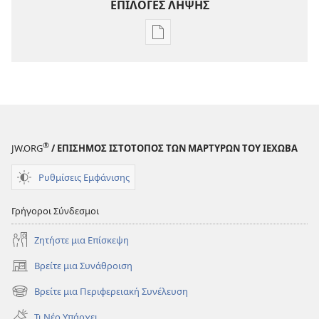
ΕΠΙΛΟΓΕΣ ΛΗΨΗΣ
Επιλογές
λήψης
εκδόσεων
Γίνετε
Φίλοι
του
Ιεχωβά
®
JW.ORG
/ ΕΠΙΣΗΜΟΣ ΙΣΤΟΤΟΠΟΣ ΤΩΝ ΜΑΡΤΥΡΩΝ ΤΟΥ ΙΕΧΩΒΑ
—
Δραστηριότητες
Ρυθμίσεις Εμφάνισης
Γρήγοροι Σύνδεσμοι
Ζητήστε μια Επίσκεψη
Βρείτε μια Συνάθροιση
(ανοίγει
νέο
Βρείτε μια Περιφερειακή Συνέλευση
(ανοίγει
παράθυρο)
νέο
Τι Νέο Υπάρχει