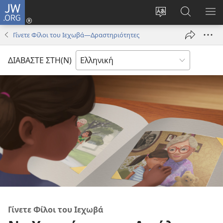
JW.ORG
Σύνδεση
(ανοίγει
Αλλαγή
Αναζήτησ
ΕΜ
νέο
γλώσσας
στο
ΜΕ
Γίνετε Φίλοι του Ιεχωβά—Δραστηριότητες
παράθυρο)
ιστότοπου
JW.ORG
ΔΙΑΒΑΣΤΕ ΣΤΗ(Ν)
Γίνετε Φίλοι του Ιεχωβά