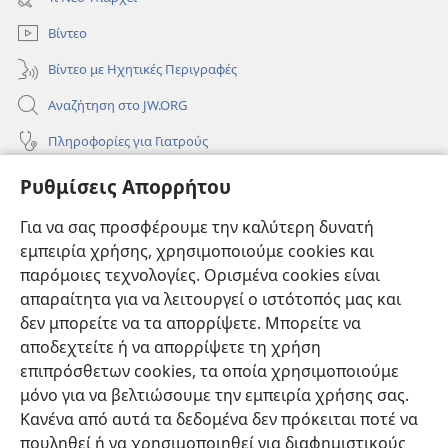
παράθυρο)
Βίντεο
Βίντεο με Ηχητικές Περιγραφές
Αναζήτηση στο JW.ORG
Πληροφορίες για Γιατρούς
Πληροφορίες για Επίσημους Φορείς και ΜΜΕ
Ρυθμίσεις Απορρήτου
Βοήθεια
Για να σας προσφέρουμε την καλύτερη δυνατή
εμπειρία χρήσης, χρησιμοποιούμε cookies και
Συνεισφορές
(ανοίγει
παρόμοιες τεχνολογίες. Ορισμένα cookies είναι
νέο
απαραίτητα για να λειτουργεί ο ιστότοπός μας και
παράθυρο)
ΔΙΑΔΙΚΤΥΑΚΗ ΒΙΒΛΙΟΘΗΚΗ της Σκοπιάς™
δεν μπορείτε να τα απορρίψετε. Μπορείτε να
(ανοίγει
αποδεχτείτε ή να απορρίψετε τη χρήση
νέο
®
JW Hub
παράθυρο)
επιπρόσθετων cookies, τα οποία χρησιμοποιούμε
(ανοίγει
νέο
μόνο για να βελτιώσουμε την εμπειρία χρήσης σας.
®
JW Library
παράθυρο)
Κανένα από αυτά τα δεδομένα δεν πρόκειται ποτέ να
πουληθεί ή να χρησιμοποιηθεί για διαφημιστικούς