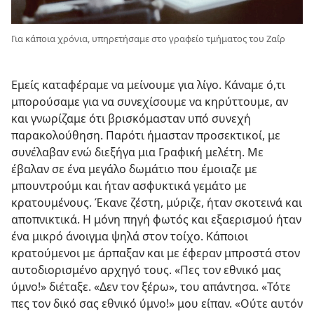
Για κάποια χρόνια, υπηρετήσαμε στο γραφείο τμήματος του Ζαΐρ
Εμείς καταφέραμε να μείνουμε για λίγο. Κάναμε ό,τι
μπορούσαμε για να συνεχίσουμε να κηρύττουμε, αν
και γνωρίζαμε ότι βρισκόμασταν υπό συνεχή
παρακολούθηση. Παρότι ήμασταν προσεκτικοί, με
συνέλαβαν ενώ διεξήγα μια Γραφική μελέτη. Με
έβαλαν σε ένα μεγάλο δωμάτιο που έμοιαζε με
μπουντρούμι και ήταν ασφυκτικά γεμάτο με
κρατουμένους. Έκανε ζέστη, μύριζε, ήταν σκοτεινά και
αποπνικτικά. Η μόνη πηγή φωτός και εξαερισμού ήταν
ένα μικρό άνοιγμα ψηλά στον τοίχο. Κάποιοι
κρατούμενοι με άρπαξαν και με έφεραν μπροστά στον
αυτοδιορισμένο αρχηγό τους. «Πες τον εθνικό μας
ύμνο!» διέταξε. «Δεν τον ξέρω», του απάντησα. «Τότε
πες τον δικό σας εθνικό ύμνο!» μου είπαν. «Ούτε αυτόν