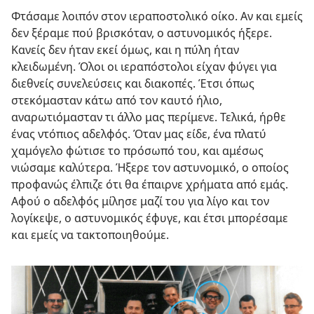
Φτάσαμε λοιπόν στον ιεραποστολικό οίκο. Αν και εμείς
δεν ξέραμε πού βρισκόταν, ο αστυνομικός ήξερε.
Κανείς δεν ήταν εκεί όμως, και η πύλη ήταν
κλειδωμένη. Όλοι οι ιεραπόστολοι είχαν φύγει για
διεθνείς συνελεύσεις και διακοπές. Έτσι όπως
στεκόμασταν κάτω από τον καυτό ήλιο,
αναρωτιόμασταν τι άλλο μας περίμενε. Τελικά, ήρθε
ένας ντόπιος αδελφός. Όταν μας είδε, ένα πλατύ
χαμόγελο φώτισε το πρόσωπό του, και αμέσως
νιώσαμε καλύτερα. Ήξερε τον αστυνομικό, ο οποίος
προφανώς έλπιζε ότι θα έπαιρνε χρήματα από εμάς.
Αφού ο αδελφός μίλησε μαζί του για λίγο και τον
λογίκεψε, ο αστυνομικός έφυγε, και έτσι μπορέσαμε
και εμείς να τακτοποιηθούμε.