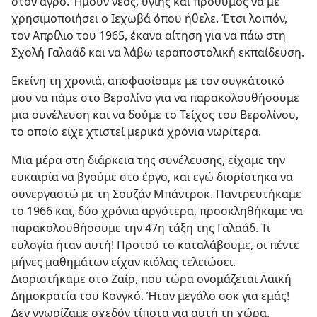
στον αγρό. Ήμουν νέος, υγιής και πρόθυμος να με
χρησιμοποιήσει ο Ιεχωβά όπου ήθελε. Έτσι λοιπόν,
τον Απρίλιο του 1965, έκανα αίτηση για να πάω στη
Σχολή Γαλαάδ και να λάβω ιεραποστολική εκπαίδευση.
Εκείνη τη χρονιά, αποφασίσαμε με τον συγκάτοικό
μου να πάμε στο Βερολίνο για να παρακολουθήσουμε
μια συνέλευση και να δούμε το Τείχος του Βερολίνου,
το οποίο είχε χτιστεί μερικά χρόνια νωρίτερα.
Μια μέρα στη διάρκεια της συνέλευσης, είχαμε την
ευκαιρία να βγούμε στο έργο, και εγώ διορίστηκα να
συνεργαστώ με τη Σουζάν Μπάντροκ. Παντρευτήκαμε
το 1966 και, δύο χρόνια αργότερα, προσκληθήκαμε να
παρακολουθήσουμε την 47η τάξη της Γαλαάδ. Τι
ευλογία ήταν αυτή! Προτού το καταλάβουμε, οι πέντε
μήνες μαθημάτων είχαν κιόλας τελειώσει.
Διοριστήκαμε στο Ζαΐρ, που τώρα ονομάζεται Λαϊκή
Δημοκρατία του Κονγκό. Ήταν μεγάλο σοκ για εμάς!
Δεν γνωρίζαμε σχεδόν τίποτα για αυτή τη χώρα.