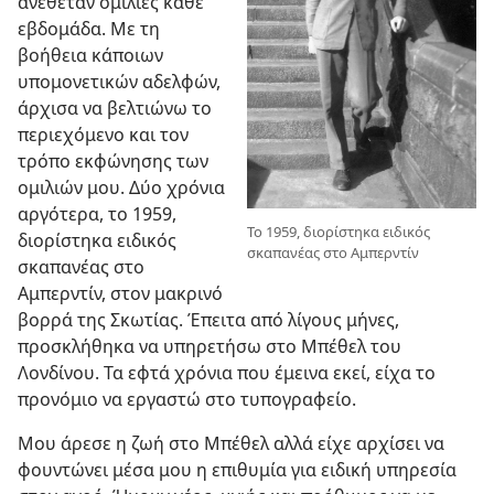
ανέθεταν ομιλίες κάθε
εβδομάδα. Με τη
βοήθεια κάποιων
υπομονετικών αδελφών,
άρχισα να βελτιώνω το
περιεχόμενο και τον
τρόπο εκφώνησης των
ομιλιών μου. Δύο χρόνια
αργότερα, το 1959,
Το 1959, διορίστηκα ειδικός
διορίστηκα ειδικός
σκαπανέας στο Αμπερντίν
σκαπανέας στο
Αμπερντίν, στον μακρινό
βορρά της Σκωτίας. Έπειτα από λίγους μήνες,
προσκλήθηκα να υπηρετήσω στο Μπέθελ του
Λονδίνου. Τα εφτά χρόνια που έμεινα εκεί, είχα το
προνόμιο να εργαστώ στο τυπογραφείο.
Μου άρεσε η ζωή στο Μπέθελ αλλά είχε αρχίσει να
φουντώνει μέσα μου η επιθυμία για ειδική υπηρεσία