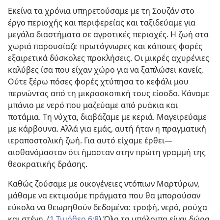
Εκείνα τα χρόνια υπηρετούσαμε με τη Σουζάν στο
έργο περιοχής και περιφερείας και ταξιδεύαμε για
μεγάλα διαστήματα σε αγροτικές περιοχές. Η ζωή στα
χωριά παρουσίαζε πρωτόγνωρες και κάποιες φορές
εξαιρετικά δύσκολες προκλήσεις. Οι μικρές αχυρένιες
καλύβες ίσα που είχαν χώρο για να ξαπλώσει κανείς.
Ούτε ξέρω πόσες φορές χτύπησα το κεφάλι μου
περνώντας από τη μικροσκοπική τους είσοδο. Κάναμε
μπάνιο με νερό που μαζεύαμε από ρυάκια και
ποτάμια. Τη νύχτα, διαβάζαμε με κεριά. Μαγειρεύαμε
με κάρβουνα. Αλλά για εμάς, αυτή ήταν η πραγματική
ιεραποστολική ζωή. Για αυτό είχαμε έρθει—
αισθανόμασταν ότι ήμασταν στην πρώτη γραμμή της
θεοκρατικής δράσης.
Καθώς ζούσαμε με οικογένειες ντόπιων Μαρτύρων,
μάθαμε να εκτιμούμε πράγματα που θα μπορούσαν
εύκολα να θεωρηθούν δεδομένα: τροφή, νερό, ρούχα
και στέγη. (
1 Τιμόθεο 6:8
) Όλα τα υπόλοιπα είναι δώρα.