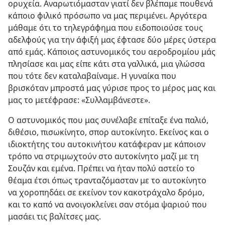
ορυχεία. Αναρωτιόμασταν γιατί δεν βλέπαμε πουθενά
κάποιο φιλικό πρόσωπο να μας περιμένει. Αργότερα
μάθαμε ότι το τηλεγράφημα που ειδοποιούσε τους
αδελφούς για την άφιξή μας έφτασε δύο μέρες ύστερα
από εμάς. Κάποιος αστυνομικός του αεροδρομίου μάς
πλησίασε και μας είπε κάτι στα γαλλικά, μια γλώσσα
που τότε δεν καταλαβαίναμε. Η γυναίκα που
βρισκόταν μπροστά μας γύρισε προς το μέρος μας και
μας το μετέφρασε: «Συλλαμβάνεστε».
Ο αστυνομικός που μας συνέλαβε επίταξε ένα παλιό,
διθέσιο, πισωκίνητο, σπορ αυτοκίνητο. Εκείνος και ο
ιδιοκτήτης του αυτοκινήτου κατάφεραν με κάποιον
τρόπο να στριμωχτούν στο αυτοκίνητο μαζί με τη
Σουζάν και εμένα. Πρέπει να ήταν πολύ αστείο το
θέαμα έτσι όπως τρανταζόμασταν με το αυτοκίνητο
να χοροπηδάει σε εκείνον τον κακοτράχαλο δρόμο,
και το καπό να ανοιγοκλείνει σαν στόμα ψαριού που
μασάει τις βαλίτσες μας.