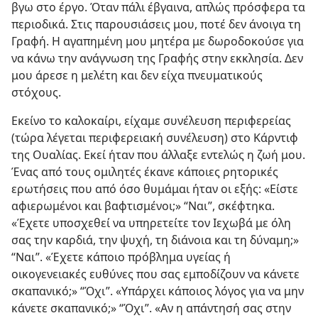
βγω στο έργο. Όταν πάλι έβγαινα, απλώς πρόσφερα τα
περιοδικά. Στις παρουσιάσεις μου, ποτέ δεν άνοιγα τη
Γραφή. Η αγαπημένη μου μητέρα με δωροδοκούσε για
να κάνω την ανάγνωση της Γραφής στην εκκλησία. Δεν
μου άρεσε η μελέτη και δεν είχα πνευματικούς
στόχους.
Εκείνο το καλοκαίρι, είχαμε συνέλευση περιφερείας
(τώρα λέγεται περιφερειακή συνέλευση) στο Κάρντιφ
της Ουαλίας. Εκεί ήταν που άλλαξε εντελώς η ζωή μου.
Ένας από τους ομιλητές έκανε κάποιες ρητορικές
ερωτήσεις που από όσο θυμάμαι ήταν οι εξής: «Είστε
αφιερωμένοι και βαφτισμένοι;» “Ναι”, σκέφτηκα.
«Έχετε υποσχεθεί να υπηρετείτε τον Ιεχωβά με όλη
σας την καρδιά, την ψυχή, τη διάνοια και τη δύναμη;»
“Ναι”. «Έχετε κάποιο πρόβλημα υγείας ή
οικογενειακές ευθύνες που σας εμποδίζουν να κάνετε
σκαπανικό;» “Όχι”. «Υπάρχει κάποιος λόγος για να μην
κάνετε σκαπανικό;» “Όχι”. «Αν η απάντησή σας στην