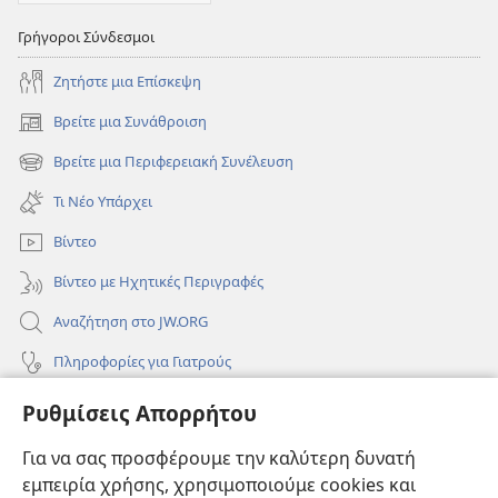
Γρήγοροι Σύνδεσμοι
Ζητήστε μια Επίσκεψη
Βρείτε μια Συνάθροιση
(ανοίγει
νέο
Βρείτε μια Περιφερειακή Συνέλευση
(ανοίγει
παράθυρο)
νέο
Τι Νέο Υπάρχει
παράθυρο)
Βίντεο
Βίντεο με Ηχητικές Περιγραφές
Αναζήτηση στο JW.ORG
Πληροφορίες για Γιατρούς
Πληροφορίες για Επίσημους Φορείς και ΜΜΕ
Ρυθμίσεις Απορρήτου
Βοήθεια
Για να σας προσφέρουμε την καλύτερη δυνατή
εμπειρία χρήσης, χρησιμοποιούμε cookies και
Συνεισφορές