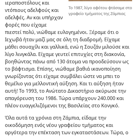
ιεραποστόλους και
Το 1987, λίγο αφότου φτάσαμε στο
ντόπιους αδελφούς και
γραφείο τμήματος της Ζάμπιας
αδελφές. Αν και υπήρχαν
φορές που είχαμε
πιεστεί πολύ, νιώθαμε ευλογημένοι. Ξέραμε ότι ο
Ιεχωβά ήταν μαζί μας σε όλη τη διαδρομή. Είχαμε
μάθει σουαχίλι και γαλλικά, ενώ η Σουζάν μιλούσε και
λίγο λινγκάλα. Είχαμε γευτεί επιτυχίες στη διακονία,
βοηθώντας πάνω από 130 άτομα να προοδεύσουν ως
το βάφτισμα. Επίσης, νιώθαμε βαθιά ικανοποίηση
γνωρίζοντας ότι είχαμε συμβάλει ώστε να μπει το
θεμέλιο για μελλοντική αύξηση. Και τι αύξηση ήταν
αυτή! Το 1993, το Ανώτατο Δικαστήριο ακύρωσε την
απαγόρευση του 1986. Τώρα υπάρχουν 240.000 και
πλέον ευαγγελιζόμενοι της Βασιλείας στο Κονγκό.
Όλα αυτά τα χρόνια στη Ζάμπια, είδαμε την
οικοδόμηση ενός νέου γραφείου τμήματος και
αργότερα την επέκταση των εγκαταστάσεων. Τώρα, ο