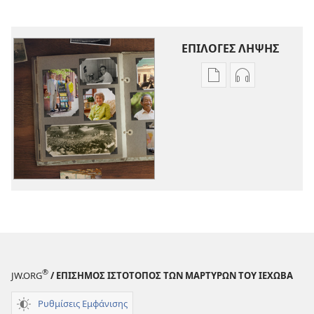
ΕΠΙΛΟΓΕΣ ΛΗΨΗΣ
Επιλογές
Επιλογές
λήψης
λήψης
εκδόσεων
ηχογραφήσε
Βιογραφίες
Βιογραφίες
Μαρτύρων
Μαρτύρων
του
του
Ιεχωβά
Ιεχωβά
®
JW.ORG
/ ΕΠΙΣΗΜΟΣ ΙΣΤΟΤΟΠΟΣ ΤΩΝ ΜΑΡΤΥΡΩΝ ΤΟΥ ΙΕΧΩΒΑ
Ρυθμίσεις Εμφάνισης