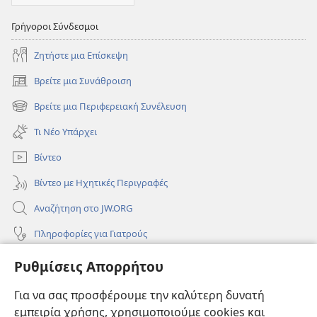
Γρήγοροι Σύνδεσμοι
Ζητήστε μια Επίσκεψη
Βρείτε μια Συνάθροιση
(ανοίγει
νέο
Βρείτε μια Περιφερειακή Συνέλευση
(ανοίγει
παράθυρο)
νέο
Τι Νέο Υπάρχει
παράθυρο)
Βίντεο
Βίντεο με Ηχητικές Περιγραφές
Αναζήτηση στο JW.ORG
Πληροφορίες για Γιατρούς
Πληροφορίες για Επίσημους Φορείς και ΜΜΕ
Ρυθμίσεις Απορρήτου
Βοήθεια
Για να σας προσφέρουμε την καλύτερη δυνατή
εμπειρία χρήσης, χρησιμοποιούμε cookies και