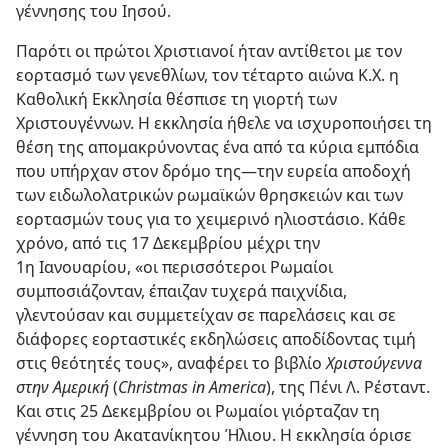
γέννησης του Ιησού.
Παρότι οι πρώτοι Χριστιανοί ήταν αντίθετοι με τον
εορτασμό των γενεθλίων, τον τέταρτο αιώνα Κ.Χ. η
Καθολική Εκκλησία θέσπισε τη γιορτή των
Χριστουγέννων. Η εκκλησία ήθελε να ισχυροποιήσει τη
θέση της απομακρύνοντας ένα από τα κύρια εμπόδια
που υπήρχαν στον δρόμο της
—την ευρεία αποδοχή
των ειδωλολατρικών ρωμαϊκών θρησκειών και των
εορτασμών τους για το χειμερινό ηλιοστάσιο. Κάθε
χρόνο, από τις 17 Δεκεμβρίου μέχρι την
1η Ιανουαρίου, «οι περισσότεροι Ρωμαίοι
συμποσιάζονταν, έπαιζαν τυχερά παιχνίδια,
γλεντούσαν και συμμετείχαν σε παρελάσεις και σε
διάφορες εορταστικές εκδηλώσεις αποδίδοντας τιμή
στις θεότητές τους», αναφέρει το βιβλίο
Χριστούγεννα
στην Αμερική
(
Christmas in America
), της Πένι Λ. Ρέσταντ.
Και στις 25 Δεκεμβρίου οι Ρωμαίοι γιόρταζαν τη
γέννηση του Ακατανίκητου Ήλιου. Η εκκλησία όρισε