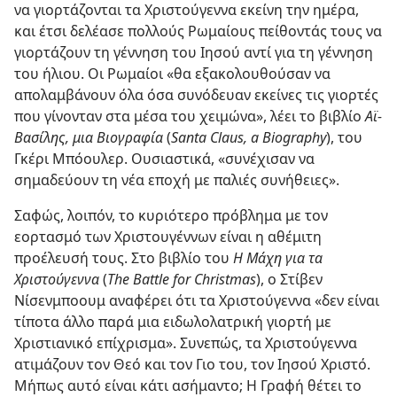
να γιορτάζονται τα Χριστούγεννα εκείνη την ημέρα,
και έτσι δελέασε πολλούς Ρωμαίους πείθοντάς τους να
γιορτάζουν τη γέννηση του Ιησού αντί για τη γέννηση
του ήλιου. Οι Ρωμαίοι «θα εξακολουθούσαν να
απολαμβάνουν όλα όσα συνόδευαν εκείνες τις γιορτές
που γίνονταν στα μέσα του χειμώνα», λέει το βιβλίο
Αϊ-
Βασίλης, μια Βιογραφία
(
Santa Claus, a Biography
), του
Γκέρι Μπόουλερ. Ουσιαστικά, «συνέχισαν να
σημαδεύουν τη νέα εποχή με παλιές συνήθειες».
Σαφώς, λοιπόν, το κυριότερο πρόβλημα με τον
εορτασμό των Χριστουγέννων είναι η αθέμιτη
προέλευσή τους. Στο βιβλίο του
Η Μάχη για τα
Χριστούγεννα
(
The Battle for Christmas
), o Στίβεν
Νίσενμποουμ αναφέρει ότι τα Χριστούγεννα «δεν είναι
τίποτα άλλο παρά μια ειδωλολατρική γιορτή με
Χριστιανικό επίχρισμα». Συνεπώς, τα Χριστούγεννα
ατιμάζουν τον Θεό και τον Γιο του, τον Ιησού Χριστό.
Μήπως αυτό είναι κάτι ασήμαντο; Η Γραφή θέτει το