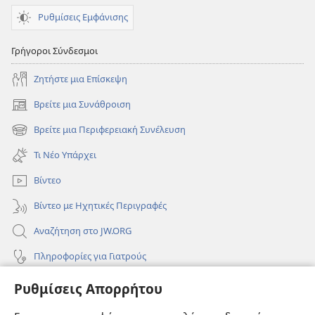
Ρυθμίσεις Εμφάνισης
Γρήγοροι Σύνδεσμοι
Ζητήστε μια Επίσκεψη
Βρείτε μια Συνάθροιση
(ανοίγει
νέο
Βρείτε μια Περιφερειακή Συνέλευση
(ανοίγει
παράθυρο)
νέο
Τι Νέο Υπάρχει
παράθυρο)
Βίντεο
Βίντεο με Ηχητικές Περιγραφές
Αναζήτηση στο JW.ORG
Πληροφορίες για Γιατρούς
Πληροφορίες για Επίσημους Φορείς και ΜΜΕ
Ρυθμίσεις Απορρήτου
Βοήθεια