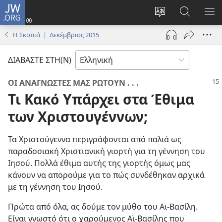
JW.ORG
Σύνδεση
(ανοίγει
Αλλαγή
Αναζήτησ
ΕΜ
νέο
γλώσσας
στο
ΜΕ
Η Σκοπιά | Δεκέμβριος 2015
παράθυρο)
ιστότοπου
JW.ORG
ΔΙΑΒΑΣΤΕ ΣΤΗ(Ν)
ΟΙ ΑΝΑΓΝΩΣΤΕΣ ΜΑΣ ΡΩΤΟΥΝ . . .
Τι Κακό Υπάρχει στα Έθιμα
των Χριστουγέννων;
Τα Χριστούγεννα περιγράφονται από παλιά ως
παραδοσιακή Χριστιανική γιορτή για τη γέννηση του
Ιησού. Πολλά έθιμα αυτής της γιορτής όμως μας
κάνουν να απορούμε για το πώς συνδέθηκαν αρχικά
με τη γέννηση του Ιησού.
Πρώτα από όλα, ας δούμε τον μύθο του Αϊ-Βασίλη.
Είναι γνωστό ότι ο χαρούμενος Αϊ-Βασίλης που