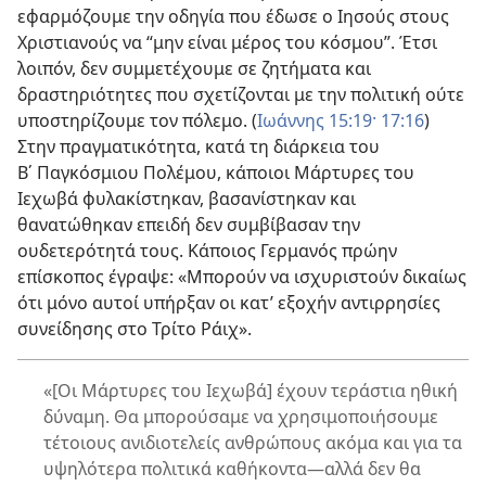
εφαρμόζουμε την οδηγία που έδωσε ο Ιησούς στους
Χριστιανούς να “μην είναι μέρος του κόσμου”. Έτσι
λοιπόν, δεν συμμετέχουμε σε ζητήματα και
δραστηριότητες που σχετίζονται με την πολιτική ούτε
υποστηρίζουμε τον πόλεμο. (
Ιωάννης 15:19·
17:16
)
Στην πραγματικότητα, κατά τη διάρκεια του
Β΄ Παγκόσμιου Πολέμου, κάποιοι Μάρτυρες του
Ιεχωβά φυλακίστηκαν, βασανίστηκαν και
θανατώθηκαν επειδή δεν συμβίβασαν την
ουδετερότητά τους. Κάποιος Γερμανός πρώην
επίσκοπος έγραψε: «Μπορούν να ισχυριστούν δικαίως
ότι μόνο αυτοί υπήρξαν οι κατ’ εξοχήν αντιρρησίες
συνείδησης στο Τρίτο Ράιχ».
«[Οι Μάρτυρες του Ιεχωβά] έχουν τεράστια ηθική
δύναμη. Θα μπορούσαμε να χρησιμοποιήσουμε
τέτοιους ανιδιοτελείς ανθρώπους ακόμα και για τα
υψηλότερα πολιτικά καθήκοντα
—αλλά δεν θα