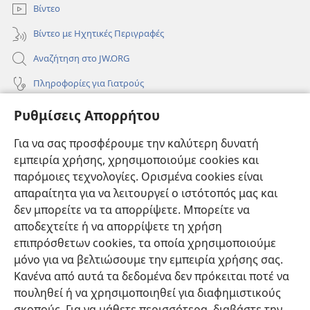
Βίντεο
Βίντεο με Ηχητικές Περιγραφές
Αναζήτηση στο JW.ORG
Πληροφορίες για Γιατρούς
Πληροφορίες για Επίσημους Φορείς και ΜΜΕ
Ρυθμίσεις Απορρήτου
Βοήθεια
Για να σας προσφέρουμε την καλύτερη δυνατή
εμπειρία χρήσης, χρησιμοποιούμε cookies και
Συνεισφορές
(ανοίγει
παρόμοιες τεχνολογίες. Ορισμένα cookies είναι
νέο
απαραίτητα για να λειτουργεί ο ιστότοπός μας και
παράθυρο)
ΔΙΑΔΙΚΤΥΑΚΗ ΒΙΒΛΙΟΘΗΚΗ της Σκοπιάς™
δεν μπορείτε να τα απορρίψετε. Μπορείτε να
(ανοίγει
αποδεχτείτε ή να απορρίψετε τη χρήση
νέο
®
JW Hub
παράθυρο)
επιπρόσθετων cookies, τα οποία χρησιμοποιούμε
(ανοίγει
νέο
μόνο για να βελτιώσουμε την εμπειρία χρήσης σας.
®
JW Library
παράθυρο)
Κανένα από αυτά τα δεδομένα δεν πρόκειται ποτέ να
πουληθεί ή να χρησιμοποιηθεί για διαφημιστικούς
Βιβλιοθήκη της Σκοπιάς
σκοπούς. Για να μάθετε περισσότερα, διαβάστε την