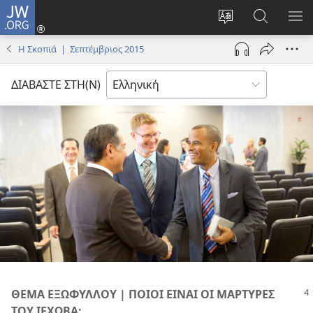
JW.ORG
Σύνδεση
(ανοίγει
Αλλαγή
Αναζήτησ
ΕΜ
νέο
γλώσσας
στο
ΜΕ
Η Σκοπιά | Σεπτέμβριος 2015
παράθυρο)
ιστότοπου
JW.ORG
ΔΙΑΒΑΣΤΕ ΣΤΗ(Ν)
ΘΕΜΑ ΕΞΩΦΥΛΛΟΥ | ΠΟΙΟΙ ΕΙΝΑΙ ΟΙ ΜΑΡΤΥΡΕΣ
ΤΟΥ ΙΕΧΩΒΑ;