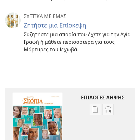
ΣΧΕΤΙΚΑ ΜΕ ΕΜΑΣ
Ζητήστε μια Επίσκεψη
Συζητήστε μια απορία που έχετε για την Αγία
Γραφή ή μάθετε περισσότερα για τους
Μάρτυρες του Ιεχωβά.
ΕΠΙΛΟΓΕΣ ΛΗΨΗΣ
Επιλογές
Επιλογές
λήψης
λήψης
εκδόσεων
ηχογραφήσε
Η
Η