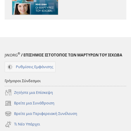
ΣΚΟΠΙΑ
ΣΚΟΠΙΑ
Ποιοι
Ποιοι
Είναι
Είναι
οι
οι
Μάρτυρες
Μάρτυρες
του
του
Ιεχωβά;
Ιεχωβά;
®
JW.ORG
/ ΕΠΙΣΗΜΟΣ ΙΣΤΟΤΟΠΟΣ ΤΩΝ ΜΑΡΤΥΡΩΝ ΤΟΥ ΙΕΧΩΒΑ
Ρυθμίσεις Εμφάνισης
Γρήγοροι Σύνδεσμοι
Ζητήστε μια Επίσκεψη
Βρείτε μια Συνάθροιση
(ανοίγει
νέο
Βρείτε μια Περιφερειακή Συνέλευση
(ανοίγει
παράθυρο)
νέο
Τι Νέο Υπάρχει
παράθυρο)