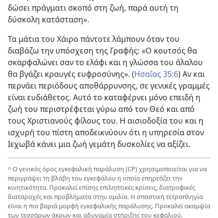
δώσει πράγματι σκοπό στη ζωή, παρά αυτή τη
δύσκολη κατάσταση».
Τα μάτια του Χάιρο πάντοτε λάμπουν όταν του
διαβάζω την υπόσχεση της Γραφής: «Ο κουτσός θα
σκαρφαλώνει σαν το ελάφι και η γλώσσα του άλαλου
θα βγάζει κραυγές ευφροσύνης». (
Ησαΐας 35:6
) Αν και
περνάει περιόδους αποθάρρυνσης, σε γενικές γραμμές
είναι ευδιάθετος. Αυτό το καταφέρνει μόνο επειδή η
ζωή του περιστρέφεται γύρω από τον Θεό και από
τους Χριστιανούς φίλους του. Η αισιοδοξία του και η
ισχυρή του πίστη αποδεικνύουν ότι η υπηρεσία στον
Ιεχωβά κάνει μια ζωή γεμάτη δυσκολίες να αξίζει.
^
Ο γενικός όρος εγκεφαλική παράλυση (CP) χρησιμοποιείται για να
περιγράψει τη βλάβη του εγκεφάλου η οποία επηρεάζει την
κινητικότητα. Προκαλεί επίσης επιληπτικές κρίσεις, διατροφικές
διαταραχές και προβλήματα στην ομιλία. Η σπαστική τετραπληγία
είναι η πιο βαριά μορφή εγκεφαλικής παράλυσης. Προκαλεί ακαμψία
των τεσσάρων άκρων και αδυναμία στήριξης του κεφαλιού.