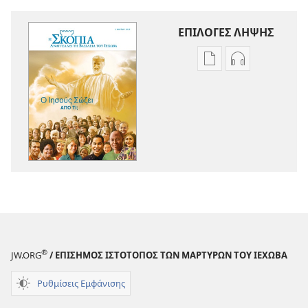
ΕΠΙΛΟΓΕΣ ΛΗΨΗΣ
Επιλογές
Επιλογές
λήψης
λήψης
εκδόσεων
ηχογραφήσε
Η
Η
ΣΚΟΠΙΑ
ΣΚΟΠΙΑ
Ο
Ο
Ιησούς
Ιησούς
Σώζει
Σώζει
—
—
Από
Από
Τι;
Τι;
®
JW.ORG
/ ΕΠΙΣΗΜΟΣ ΙΣΤΟΤΟΠΟΣ ΤΩΝ ΜΑΡΤΥΡΩΝ ΤΟΥ ΙΕΧΩΒΑ
Ρυθμίσεις Εμφάνισης