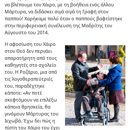
να βλέπουμε τον Χάιρο, με τη βοήθεια ενός άλλου
Μάρτυρα, να διδάσκει σιγά σιγά τη Γραφή στον
παππού! Χαρήκαμε πολύ όταν ο παππούς βαφτίστηκε
στην περιφερειακή συνέλευση της Μαδρίτης τον
Αύγουστο του 2014.
Η αφοσίωση του Χάιρο
στον Θεό δεν περνάει
απαρατήρητη από τους
καθηγητές στο σχολείο
του. Η Ροζάριο, μια από
τις λογοθεραπεύτριές
του, παραδέχτηκε
κάποτε: «Αν ποτέ
σκεφτόμουν να επιλέξω
κάποια θρησκεία, θα
γινόμουν Μάρτυρας του
Ιεχωβά. Έχω δει πώς η
πίστη του Χάιρο του έχει