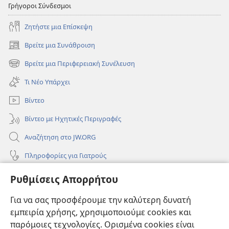
Γρήγοροι Σύνδεσμοι
Ζητήστε μια Επίσκεψη
Βρείτε μια Συνάθροιση
(ανοίγει
νέο
Βρείτε μια Περιφερειακή Συνέλευση
(ανοίγει
παράθυρο)
νέο
Τι Νέο Υπάρχει
παράθυρο)
Βίντεο
Βίντεο με Ηχητικές Περιγραφές
Αναζήτηση στο JW.ORG
Πληροφορίες για Γιατρούς
Πληροφορίες για Επίσημους Φορείς και ΜΜΕ
Ρυθμίσεις Απορρήτου
Βοήθεια
Για να σας προσφέρουμε την καλύτερη δυνατή
εμπειρία χρήσης, χρησιμοποιούμε cookies και
Συνεισφορές
(ανοίγει
παρόμοιες τεχνολογίες. Ορισμένα cookies είναι