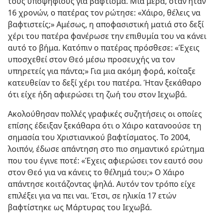
τους υποψηφίους για βάφτισμα. Μια μέρα, όταν ήταν
16 χρονών, ο πατέρας τον ρώτησε: «Χάιρο, θέλεις να
βαφτιστείς;» Αμέσως, η αποφασιστική ματιά στο δεξί
χέρι του πατέρα φανέρωσε την επιθυμία του να κάνει
αυτό το βήμα. Κατόπιν ο πατέρας πρόσθεσε: «Έχεις
υποσχεθεί στον Θεό μέσω προσευχής να τον
υπηρετείς για πάντα;» Για μια ακόμη φορά, κοίταξε
κατευθείαν το δεξί χέρι του πατέρα. Ήταν ξεκάθαρο
ότι είχε ήδη αφιερώσει τη ζωή του στον Ιεχωβά.
Ακολούθησαν πολλές γραφικές συζητήσεις οι οποίες
επίσης έδειξαν ξεκάθαρα ότι ο Χάιρο κατανοούσε τη
σημασία του Χριστιανικού βαφτίσματος. Το 2004,
λοιπόν, έδωσε απάντηση στο πιο σημαντικό ερώτημα
που του έγινε ποτέ: «Έχεις αφιερώσει τον εαυτό σου
στον Θεό για να κάνεις το θέλημά του;» Ο Χάιρο
απάντησε κοιτάζοντας ψηλά. Αυτόν τον τρόπο είχε
επιλέξει για να πει ναι. Έτσι, σε ηλικία 17 ετών
βαφτίστηκε ως Μάρτυρας του Ιεχωβά.