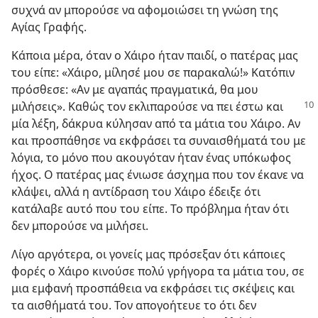
συχνά αν μπορούσε να αφομοιώσει τη γνώση της
Αγίας Γραφής.
Κάποια μέρα, όταν ο Χάιρο ήταν παιδί, ο πατέρας μας
του είπε: «Χάιρο, μίλησέ μου σε παρακαλώ!» Κατόπιν
πρόσθεσε: «Αν με αγαπάς πραγματικά, θα μου
μιλήσεις». Καθώς τον εκλιπαρούσε να πει έστω και
μία λέξη, δάκρυα κύλησαν από τα μάτια του Χάιρο. Αν
και προσπάθησε να εκφράσει τα συναισθήματά του με
λόγια, το μόνο που ακουγόταν ήταν ένας υπόκωφος
ήχος. Ο πατέρας μας ένιωσε άσχημα που τον έκανε να
κλάψει, αλλά η αντίδραση του Χάιρο έδειξε ότι
κατάλαβε αυτό που του είπε. Το πρόβλημα ήταν ότι
δεν μπορούσε να μιλήσει.
Λίγο αργότερα, οι γονείς μας πρόσεξαν ότι κάποιες
φορές ο Χάιρο κινούσε πολύ γρήγορα τα μάτια του, σε
μια εμφανή προσπάθεια να εκφράσει τις σκέψεις και
τα αισθήματά του. Τον απογοήτευε το ότι δεν