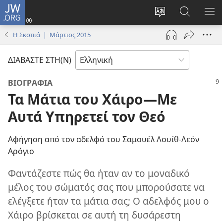
JW.ORG
Σύνδεση
(ανοίγει
Αλλαγή
Αναζήτησ
ΕΜ
νέο
γλώσσας
στο
ΜΕ
Η Σκοπιά | Μάρτιος 2015
παράθυρο)
ιστότοπου
JW.ORG
ΔΙΑΒΑΣΤΕ ΣΤΗ(Ν)
ΒΙΟΓΡΑΦΙΑ
Τα Μάτια του Χάιρο—Με
Αυτά Υπηρετεί τον Θεό
Αφήγηση από τον αδελφό του Σαμουέλ Λουίθ-Λεόν
Αρόγιο
Φαντάζεστε πώς θα ήταν αν το μοναδικό
μέλος του σώματός σας που μπορούσατε να
ελέγξετε ήταν τα μάτια σας; Ο αδελφός μου ο
Χάιρο βρίσκεται σε αυτή τη δυσάρεστη