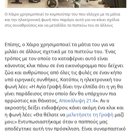
Ο Χάιρο χρησιμοποιεί το κομπιούτερ του που ελέγχει με τα μάτια
και την ηλεκτρονική φωνή που παράγει αυτό για να κάνει σχόλια
στις συναθροίσεις και να μεταδίδει τα πιστεύω του σε άλλους
Επίσης, ο Χάιρο χρησιμοποιεί τα μάτια του για να
μιλάει σε άλλους σχετικά με τα πιστεύω του. Ένας
τρόπος με τον οποίο το καταφέρνει αυτό είναι
κάνοντας κλικ πάνω σε ένα εικονόγραμμα που δείχνει
ζώα και ανθρώπους από όλες τις φυλές σε έναν κήπο
υπό ειρηνικές συνθήκες. Κατόπιν, η ηλεκτρονική του
φωνή λέει: «Η Αγία Γραφή δίνει την ελπίδα ότι η γη θα
γίνει παράδεισος στον οποίο δεν θα υπάρχουν πια
αρρώστιες και θάνατος,
Αποκάλυψη 21:4
». Αν ο
ακροατής δείξει ενδιαφέρον, κάνει ακόμη ένα κλικ και
η φωνή λέει: «Θα θέλατε να
μελετήσετε τη Γραφή
μαζί
μου;» Εντυπωσιαστήκαμε όταν ο παππούς μας
αποδέχτηκε αυτή την πρόσκληση. Είναι συναρπαστικό