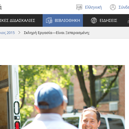
ά
Ελληνική
Σύνδ
Επιλέξτε
(αν
γλώσσα
νέο
ΙΚΕΣ ΔΙΔΑΣΚΑΛΙΕΣ
ΒΙΒΛΙΟΘΗΚΗ
ΕΙΔΗΣΕΙΣ
πα
ιος 2015
Σκληρή Εργασία—Είναι Ξεπερασμένη;