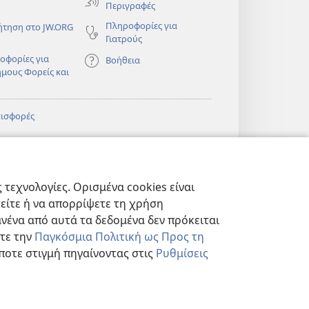
Περιγραφές
Πληροφορίες για
ήτηση στο JW.ORG
Γιατρούς
οφορίες για
Βοήθεια
ημους Φορείς και
εισφορές
)
ΔΙΚΤΥΑΚΗ
®
JW Hub
(ανοίγει
ΛΙΟΘΗΚΗ της
νέο
πιάς™
τεχνολογίες. Ορισμένα cookies είναι
παράθυρο)
)
Βιβλιοθήκη της
®
ibrary
τείτε ή να απορρίψετε τη χρήση
Σκοπιάς
νένα από αυτά τα δεδομένα δεν πρόκειται
στε την
Παγκόσμια Πολιτική ως Προς τη
ποτε στιγμή πηγαίνοντας στις
Ρυθμίσεις
ΗΤΟΥ
|
ΡΥΘΜΙΣΕΙΣ ΑΠΟΡΡΗΤΟΥ