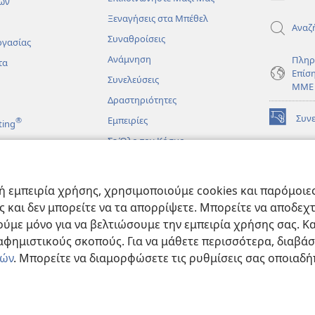
ων
Ξεναγήσεις στα Μπέθελ
Αναζ
Συναθροίσεις
ργασίας
Ανάμνηση
Πληρ
τα
Επίσ
Συνελεύσεις
ΜΜΕ
Δραστηριότητες
Συν
Εμπειρίες
®
ting
(ανοίγει
νέο
Σε Όλο τον Κόσμο
παράθυρο
ΔΙΑ
ΒΙΒ
(ανοίγει
Σκο
άματα
νέο
 εμπειρία χρήσης, χρησιμοποιούμε cookies και παρόμοιες 
παράθυρο
JW L
μένες Βιβλικές
ας και δεν μπορείτε να τα απορρίψετε. Μπορείτε να αποδεχ
ύμε μόνο για να βελτιώσουμε την εμπειρία χρήσης σας. Κα
ιαφημιστικούς σκοπούς. Για να μάθετε περισσότερα, διαβά
ιών
. Μπορείτε να διαμορφώσετε τις ρυθμίσεις σας οποιαδή
e and Tract Society of Pennsylvania.
ΟΡΟΙ ΧΡΗΣΗΣ
|
ΠΟΛΙΤΙΚΗ ΑΠΟΡΡ