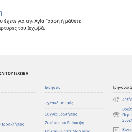
η
υ έχετε για την Αγία Γραφή ή μάθετε
άρτυρες του Ιεχωβά.
ΩΝ ΤΟΥ ΙΕΧΩΒΑ
Ειδήσεις
Γρήγοροι 
Ζητή
Σχετικά με Εμάς
Βρείτ
Συχνές Ερωτήσεις
Περι
(ανοίγει
Συνέ
Ζητήστε μια Επίσκεψη
νέο
 Προσκλήσεις
παράθυρο
Βίντε
Επικοινωνήστε Μαζί Μας