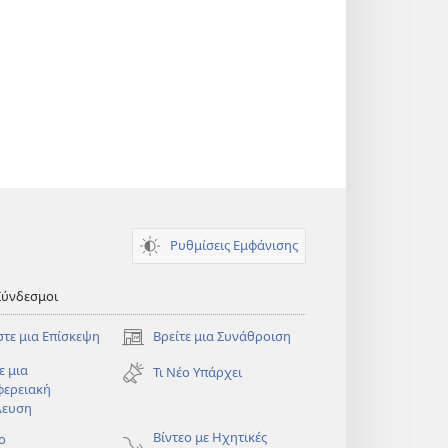
Ρυθμίσεις Εμφάνισης
Σύνδεσμοι
στε μια Επίσκεψη
Βρείτε μια Συνάθροιση
(ανοίγει
νέο
ε μια
Τι Νέο Υπάρχει
παράθυρο)
φερειακή
λευση
)
Βίντεο με Ηχητικές
ο