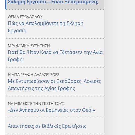
Σκληρή Εργασία—Είναι Ξεπερασμένη;
την
την
Εργασία
Εργασία
ΘΕΜΑ ΕΞΩΦΥΛΛΟΥ
Σας
Σας
Πώς να Απολαμβάνετε τη Σκληρή
Εργασία
ΜΙΑ ΦΙΛΙΚΗ ΣΥΖΗΤΗΣΗ
Γιατί θα Ήταν Καλό να Εξετάσετε την Αγία
Γραφή;
Η ΑΓΙΑ ΓΡΑΦΗ ΑΛΛΑΖΕΙ ΖΩΕΣ
Με Εντυπωσίασαν οι Ξεκάθαρες, Λογικές
Απαντήσεις της Αγίας Γραφής
ΝΑ ΜΙΜΕΙΣΤΕ ΤΗΝ ΠΙΣΤΗ ΤΟΥΣ
«Δεν Ανήκουν οι Ερμηνείες στον Θεό;»
Απαντήσεις σε Βιβλικές Ερωτήσεις