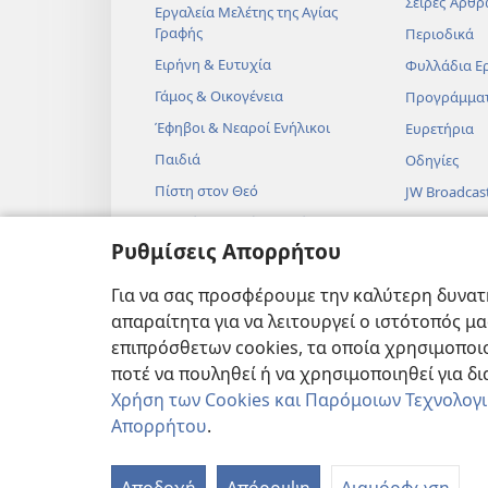
Σειρές Άρθρ
Εργαλεία Μελέτης της Αγίας
Γραφής
Περιοδικά
Ειρήνη & Ευτυχία
Φυλλάδια Ε
Γάμος & Οικογένεια
Προγράμμα
Έφηβοι & Νεαροί Ενήλικοι
Ευρετήρια
Παιδιά
Οδηγίες
Πίστη στον Θεό
JW Broadcas
Επιστήμη & Αγία Γραφή
Βίντεο
Ρυθμίσεις Απορρήτου
Ιστορία & Αγία Γραφή
Μουσική
Ηχητικά Δρ
Για να σας προσφέρουμε την καλύτερη δυνατή
Δραματοποιη
απαραίτητα για να λειτουργεί ο ιστότοπός μ
Αναγνώσεις
επιπρόσθετων cookies, τα οποία χρησιμοποιο
ποτέ να πουληθεί ή να χρησιμοποιηθεί για δ
Χρήση των Cookies και Παρόμοιων Τεχνολογ
Απορρήτου
.
Copyright
© 2026 Watch Tower Bibl