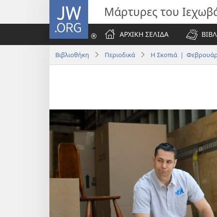
JW.ORG
Μάρτυρες του Ιεχωβ
ΑΡΧΙΚΗ ΣΕΛΙΔΑ
ΒΙΒΛ
Βιβλιοθήκη
Περιοδικά
Η Σκοπιά | Φεβρουάρ