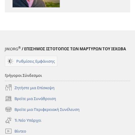
Μπορείτε
Μπορείτε
να
να
Είστε
Είστε
Κοντά
Κοντά
στον
στον
Θεό
Θεό
®
JW.ORG
/ ΕΠΙΣΗΜΟΣ ΙΣΤΟΤΟΠΟΣ ΤΩΝ ΜΑΡΤΥΡΩΝ ΤΟΥ ΙΕΧΩΒΑ
Ρυθμίσεις Εμφάνισης
Γρήγοροι Σύνδεσμοι
Ζητήστε μια Επίσκεψη
Βρείτε μια Συνάθροιση
(ανοίγει
νέο
Βρείτε μια Περιφερειακή Συνέλευση
(ανοίγει
παράθυρο)
νέο
Τι Νέο Υπάρχει
παράθυρο)
Βίντεο