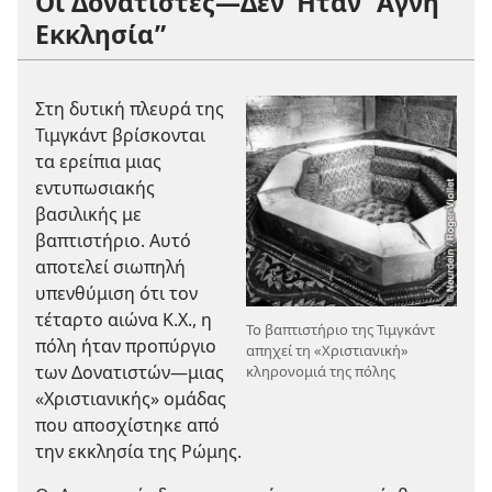
Οι Δονατιστές
—Δεν Ήταν “Αγνή
Εκκλησία”
Στη δυτική πλευρά της
Τιμγκάντ βρίσκονται
τα ερείπια μιας
εντυπωσιακής
βασιλικής με
βαπτιστήριο. Αυτό
αποτελεί σιωπηλή
υπενθύμιση ότι τον
τέταρτο αιώνα Κ.Χ., η
Το βαπτιστήριο της Τιμγκάντ
πόλη ήταν προπύργιο
απηχεί τη «Χριστιανική»
των Δονατιστών
—μιας
κληρονομιά της πόλης
«Χριστιανικής» ομάδας
που αποσχίστηκε από
την εκκλησία της Ρώμης.