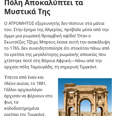
Πόλη Αποκαλύπτει τα
Μυστικά Της
Ο ΑΤΡΟΜΗΤΟΣ εξερευνητής δεν πίστευε στα μάτια
του. Στην έρημο της Αλγερίας, πρόβαλε μέσα από την
άμμο μια ρωμαϊκή θριαμβική αψίδα! Όταν ο
Σκωτσέζος Τζέιμς Μπρους έκανε αυτή την ανακάλυψη
το 1765, δεν συνειδητοποίησε ότι στεκόταν πάνω από
τα ερείπια της μεγαλύτερης ρωμαϊκής αποικίας που
χτίστηκε ποτέ στη Βόρεια Αφρική
—πάνω από την
αρχαία πόλη Ταμουγάδη, τη σημερινή Τιμγκάντ.
Έπειτα από έναν και
πλέον αιώνα, το 1881,
Γάλλοι αρχαιολόγοι
άρχισαν να φέρνουν στο
φως τα
καλοδιατηρημένα
ερείπια της Τιμγκάντ.