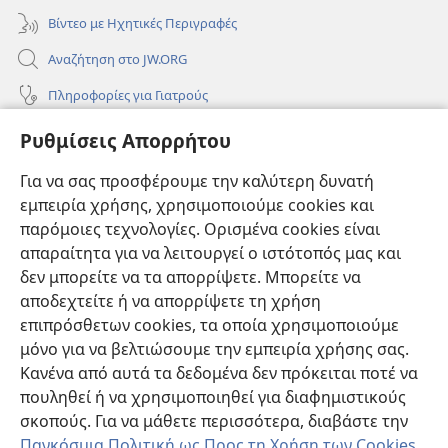
Βίντεο με Ηχητικές Περιγραφές
Αναζήτηση στο JW.ORG
Πληροφορίες για Γιατρούς
Πληροφορίες για Επίσημους Φορείς και ΜΜΕ
Ρυθμίσεις Απορρήτου
Βοήθεια
Για να σας προσφέρουμε την καλύτερη δυνατή
εμπειρία χρήσης, χρησιμοποιούμε cookies και
Συνεισφορές
(ανοίγει
παρόμοιες τεχνολογίες. Ορισμένα cookies είναι
νέο
απαραίτητα για να λειτουργεί ο ιστότοπός μας και
παράθυρο)
ΔΙΑΔΙΚΤΥΑΚΗ ΒΙΒΛΙΟΘΗΚΗ της Σκοπιάς™
δεν μπορείτε να τα απορρίψετε. Μπορείτε να
(ανοίγει
αποδεχτείτε ή να απορρίψετε τη χρήση
νέο
®
JW Hub
παράθυρο)
επιπρόσθετων cookies, τα οποία χρησιμοποιούμε
(ανοίγει
νέο
μόνο για να βελτιώσουμε την εμπειρία χρήσης σας.
®
JW Library
παράθυρο)
Κανένα από αυτά τα δεδομένα δεν πρόκειται ποτέ να
πουληθεί ή να χρησιμοποιηθεί για διαφημιστικούς
Βιβλιοθήκη της Σκοπιάς
σκοπούς. Για να μάθετε περισσότερα, διαβάστε την
Παγκόσμια Πολιτική ως Προς τη Χρήση των Cookies