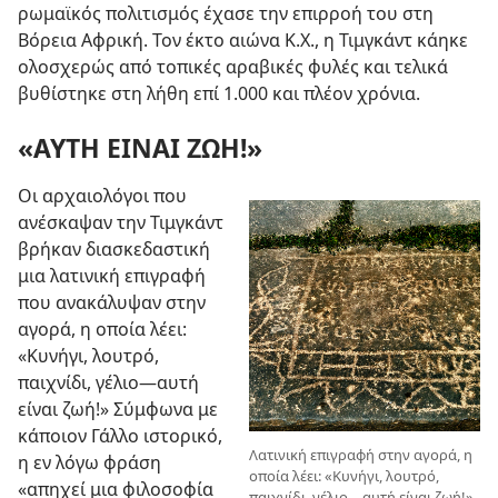
ρωμαϊκός πολιτισμός έχασε την επιρροή του στη
Βόρεια Αφρική. Τον έκτο αιώνα Κ.Χ., η Τιμγκάντ κάηκε
ολοσχερώς από τοπικές αραβικές φυλές και τελικά
βυθίστηκε στη λήθη επί 1.000 και πλέον χρόνια.
«ΑΥΤΗ ΕΙΝΑΙ ΖΩΗ!»
Οι αρχαιολόγοι που
ανέσκαψαν την Τιμγκάντ
βρήκαν διασκεδαστική
μια λατινική επιγραφή
που ανακάλυψαν στην
αγορά, η οποία λέει:
«Κυνήγι, λουτρό,
παιχνίδι, γέλιο
—αυτή
είναι ζωή!» Σύμφωνα με
κάποιον Γάλλο ιστορικό,
Λατινική επιγραφή στην αγορά, η
η εν λόγω φράση
οποία λέει: «Κυνήγι, λουτρό,
«απηχεί μια φιλοσοφία
παιχνίδι, γέλιο
—αυτή είναι ζωή!»