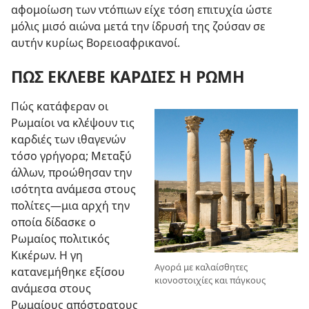
αφομοίωση των ντόπιων είχε τόση επιτυχία ώστε
μόλις μισό αιώνα μετά την ίδρυσή της ζούσαν σε
αυτήν κυρίως Βορειοαφρικανοί.
ΠΩΣ ΕΚΛΕΒΕ ΚΑΡΔΙΕΣ Η ΡΩΜΗ
Πώς κατάφεραν οι
Ρωμαίοι να κλέψουν τις
καρδιές των ιθαγενών
τόσο γρήγορα; Μεταξύ
άλλων, προώθησαν την
ισότητα ανάμεσα στους
πολίτες
—μια αρχή την
οποία δίδασκε ο
Ρωμαίος πολιτικός
Κικέρων. Η γη
Αγορά με καλαίσθητες
κατανεμήθηκε εξίσου
κιονοστοιχίες και πάγκους
ανάμεσα στους
Ρωμαίους απόστρατους