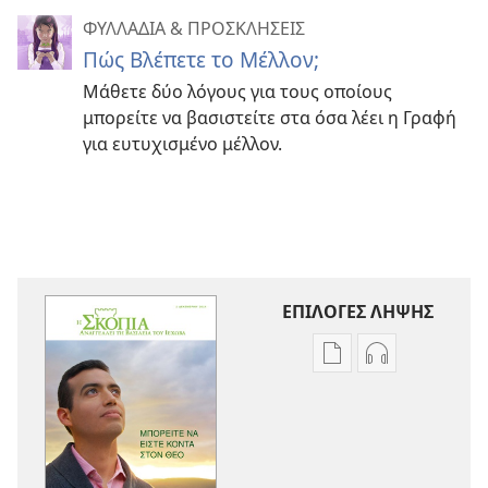
ΦΥΛΛΑΔΙΑ & ΠΡΟΣΚΛΗΣΕΙΣ
Πώς Βλέπετε το Μέλλον;
Μάθετε δύο λόγους για τους οποίους
μπορείτε να βασιστείτε στα όσα λέει η Γραφή
για ευτυχισμένο μέλλον.
ΕΠΙΛΟΓΕΣ ΛΗΨΗΣ
Επιλογές
Επιλογές
λήψης
λήψης
εκδόσεων
ηχογραφήσε
Η
Η
ΣΚΟΠΙΑ
ΣΚΟΠΙΑ