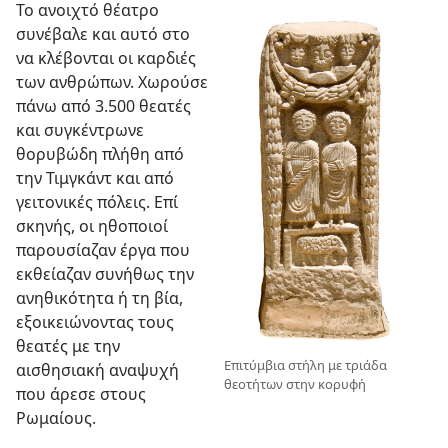
Το ανοιχτό θέατρο
συνέβαλε και αυτό στο
να κλέβονται οι καρδιές
των ανθρώπων. Χωρούσε
πάνω από 3.500 θεατές
και συγκέντρωνε
θορυβώδη πλήθη από
την Τιμγκάντ και από
γειτονικές πόλεις. Επί
σκηνής, οι ηθοποιοί
παρουσίαζαν έργα που
εκθείαζαν συνήθως την
ανηθικότητα ή τη βία,
εξοικειώνοντας τους
θεατές με την
Επιτύμβια στήλη με τριάδα
αισθησιακή αναψυχή
θεοτήτων στην κορυφή
που άρεσε στους
Ρωμαίους.