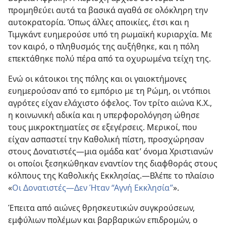
προμηθεύει αυτά τα βασικά αγαθά σε ολόκληρη την
αυτοκρατορία. Όπως άλλες αποικίες, έτσι και η
Τιμγκάντ ευημερούσε υπό τη ρωμαϊκή κυριαρχία. Με
τον καιρό, ο πληθυσμός της αυξήθηκε, και η πόλη
επεκτάθηκε πολύ πέρα από τα οχυρωμένα τείχη της.
Ενώ οι κάτοικοι της πόλης και οι γαιοκτήμονες
ευημερούσαν από το εμπόριο με τη Ρώμη, οι ντόπιοι
αγρότες είχαν ελάχιστο όφελος. Τον τρίτο αιώνα Κ.Χ.,
η κοινωνική αδικία και η υπερφορολόγηση ώθησε
τους μικροκτηματίες σε εξεγέρσεις. Μερικοί, που
είχαν ασπαστεί την Καθολική πίστη, προσχώρησαν
στους Δονατιστές
—μια ομάδα κατ’ όνομα Χριστιανών
οι οποίοι ξεσηκώθηκαν εναντίον της διαφθοράς στους
κόλπους της Καθολικής Εκκλησίας.
—Βλέπε το πλαίσιο
«
Οι Δονατιστές
—Δεν Ήταν “Αγνή Εκκλησία”
».
Έπειτα από αιώνες θρησκευτικών συγκρούσεων,
εμφύλιων πολέμων και βαρβαρικών επιδρομών, ο