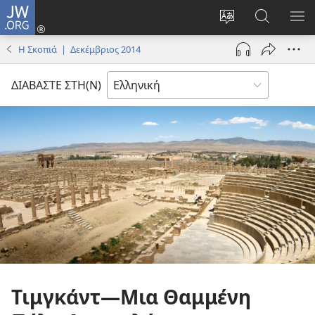
JW.ORG
Σύνδεση
(ανοίγει
Αλλαγή
Αναζήτησ
ΕΜ
νέο
γλώσσας
στο
ΜΕ
Η Σκοπιά | Δεκέμβριος 2014
παράθυρο)
ιστότοπου
JW.ORG
ΔΙΑΒΑΣΤΕ ΣΤΗ(Ν)
Τιμγκάντ
—Μια Θαμμένη